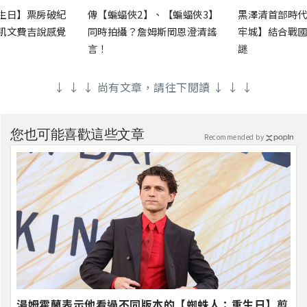
生日】票房破紀
傳【蝙蝠俠2】、【蝙蝠俠3】
黑澤清首部時代
凱文費吉說感覺
同時拍攝？詹姆斯岡恩澄清謠
牢城】結合戰國
言！
謎
↓ ↓ ↓ 尚有文章，請往下閱讀 ↓ ↓ ↓
您也可能喜歡這些文章
Recommended by
湯姆霍蘭表示他看過不同版本的【蜘蛛人：重生日】剪