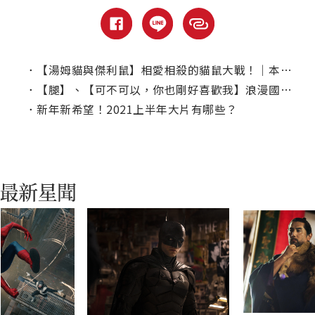
．
【湯姆貓與傑利鼠】相愛相殺的貓鼠大戰！｜本周線上、電視首播推薦
．
【腿】、【可不可以，你也剛好喜歡我】浪漫國片陪你過連假！
．
新年新希望！2021上半年大片有哪些？