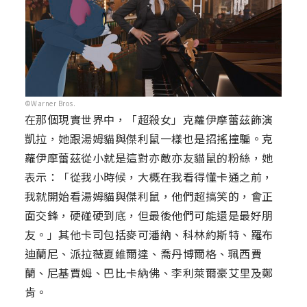
©Warner Bros.
在那個現實世界中，「超殺女」克蘿伊摩蕾茲飾演
凱拉，她跟湯姆貓與傑利鼠一樣也是招搖撞騙。克
蘿伊摩蕾茲從小就是這對亦敵亦友貓鼠的粉絲，她
表示：「從我小時候，大概在我看得懂卡通之前，
我就開始看湯姆貓與傑利鼠，他們超搞笑的，會正
面交鋒，硬碰硬到底，但最後他們可能還是最好朋
友。」其他卡司包括麥可潘納、科林約斯特、羅布
迪蘭尼、派拉薇夏維爾達、喬丹博爾格、珮西費
蘭、尼基賈姆、巴比卡納佛、李利萊爾豪艾里及鄭
肯。