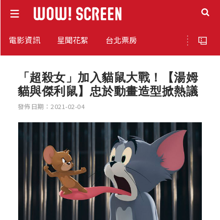
電影資訊
星聞花絮
台北票房
「超殺女」加入貓鼠大戰！【湯姆
貓與傑利鼠】忠於動畫造型掀熱議
發佈日期：2021-02-04