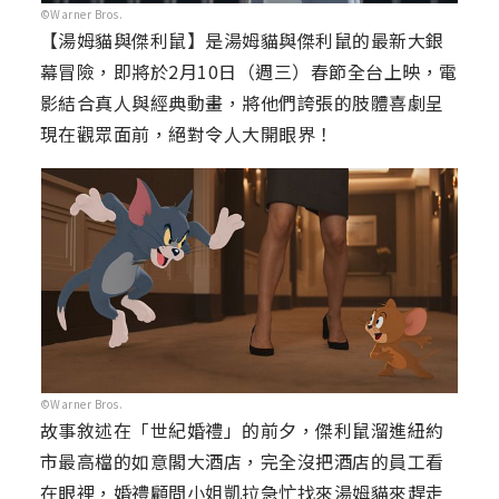
©Warner Bros.
【湯姆貓與傑利鼠】是湯姆貓與傑利鼠的最新大銀
幕冒險，即將於2月10日（週三）春節全台上映，電
影結合真人與經典動畫，將他們誇張的肢體喜劇呈
現在觀眾面前，絕對令人大開眼界！
©Warner Bros.
故事敘述在「世紀婚禮」的前夕，傑利鼠溜進紐約
市最高檔的如意閣大酒店，完全沒把酒店的員工看
在眼裡，婚禮顧問小姐凱拉急忙找來湯姆貓來趕走