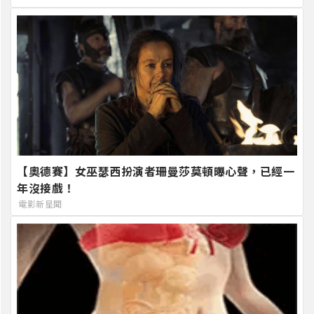
【奧德賽】女巫瑟西扮演者珊曼莎莫頓曝心聲，已經一
年沒接戲！
電影新星聞