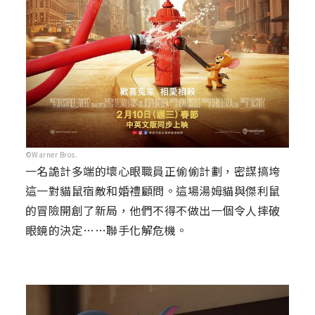
©Warner Bros.
一名詭計多端的壞心眼職員正偷偷計劃，密謀搞垮
這一對貓鼠宿敵和婚禮顧問。這場湯姆貓與傑利鼠
的冒險開創了新局，他們不得不做出一個令人摔破
眼鏡的決定……聯手化解危機。