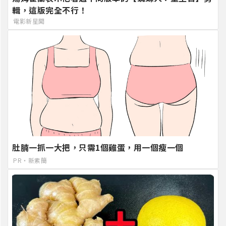
輯，這版完全不行！
電影新星聞
肚腩一抓一大把，只需1個雞蛋，用一個瘦一個
PR・新素簡