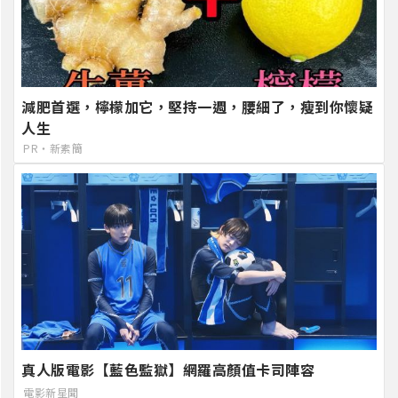
減肥首選，檸檬加它，堅持一週，腰細了，瘦到你懷疑
人生
PR・新素簡
真人版電影【藍色監獄】網羅高顏值卡司陣容
電影新星聞