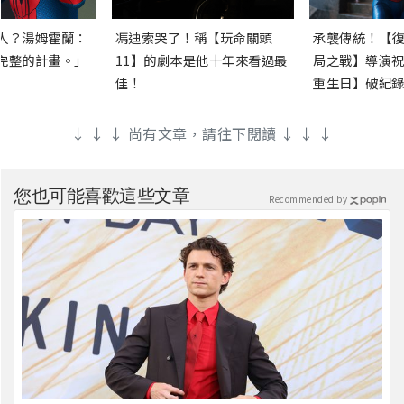
人？湯姆霍蘭：
馮迪索哭了！稱【玩命關頭
承襲傳統！【復
完整的計畫。」
11】的劇本是他十年來看過最
局之戰】導演祝
佳！
重生日】破紀錄
↓ ↓ ↓ 尚有文章，請往下閱讀 ↓ ↓ ↓
您也可能喜歡這些文章
Recommended by