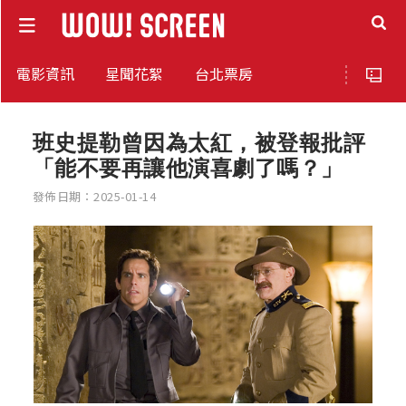
電影資訊
星聞花絮
台北票房
班史提勒曾因為太紅，被登報批評
「能不要再讓他演喜劇了嗎？」
發佈日期：2025-01-14