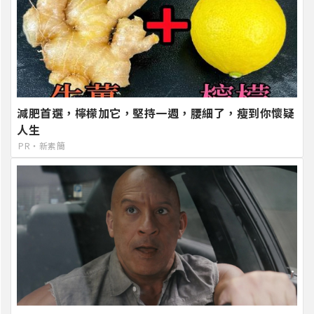
減肥首選，檸檬加它，堅持一週，腰細了，瘦到你懷疑
人生
PR・新素簡