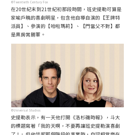
©Twentieth Century Fox
在20世紀末到21世紀初那段時間，班史提勒可算是
家喻戶曉的喜劇明星，包含他自導自演的【王牌特
派員】、參演的【哈啦瑪莉】、【門當父不對】都
是票房常勝軍。
©Universal Studios
史提勒表示，有一天他打開《洛杉磯時報》，斗大
的標題寫著「我的天啊，不要再讓班史提勒演喜劇
了！」但他談起那個階段的事業時，自認相當樂在