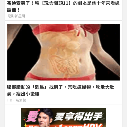
馮迪索哭了！稱【玩命關頭11】的劇本是他十年來看過
最佳！
電影新星聞
腹部脂肪的「剋星」找到了，常吃這幾物，吃走大肚
囊，瘦出小蠻腰
PR・新素簡