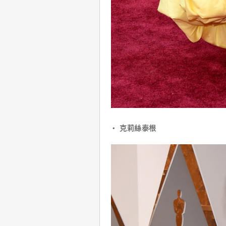
‧ 克莉絲泰根