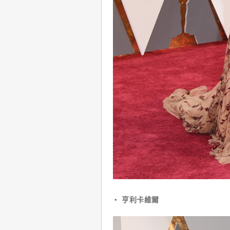
‧ 亨利卡維爾