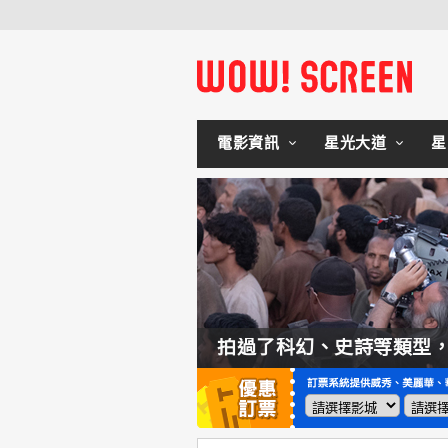
電影資訊
星光大道
星
如何交棒蜘蛛人？湯姆霍蘭：「我們有一個完整的計畫。」
拍過了科幻、史詩等類型