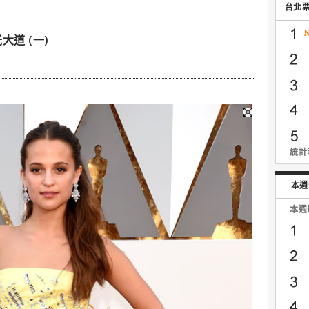
台北
道 (一)
統計時
本週
本週