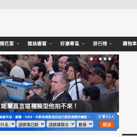
Close
聞花絮
雜誌櫥窗
好康專區
排行榜
購物車
，諾蘭直言這種類型他拍不來！