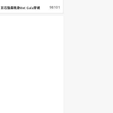
98101
巨石強森現身Met Gala穿裙
子...