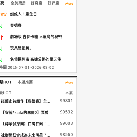
票房
全美票房
好奇度
好評度
蜘蛛人：重生日
奧德賽
劇場版 吉伊卡哇 人魚島的秘密
玩具總動員5
名偵探柯南 高速公路的墮天使
間:2026-07-31~2026-08-02
最HOT
本週推薦
最HOT
人氣
99801
諾蘭史詩鉅作【奧德賽】全...
99532
【穿著Prada的惡魔2】票房
大...
99003
【綿羊偵探團】口碑狂飆！...
98560
社群網紅會成為未來明星？...