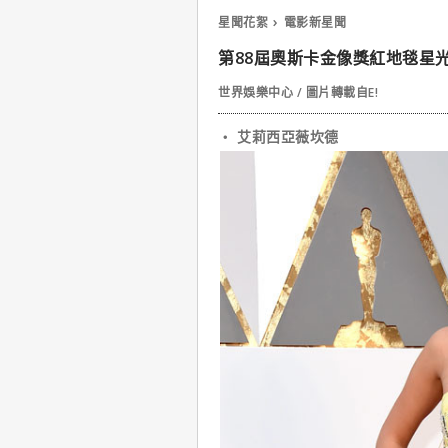
星聞花絮
電影新星聞
第88屆奧斯卡金像獎紅地毯星光大
世界娛樂中心 / 圖片轉載自E!
‧ 艾莉西亞薇坎德