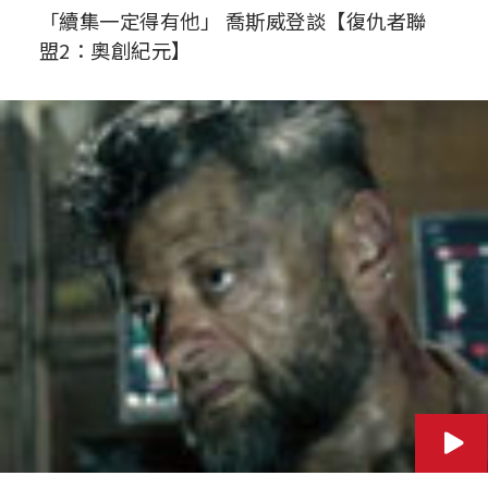
「續集一定得有他」 喬斯威登談【復仇者聯
盟2：奧創紀元】