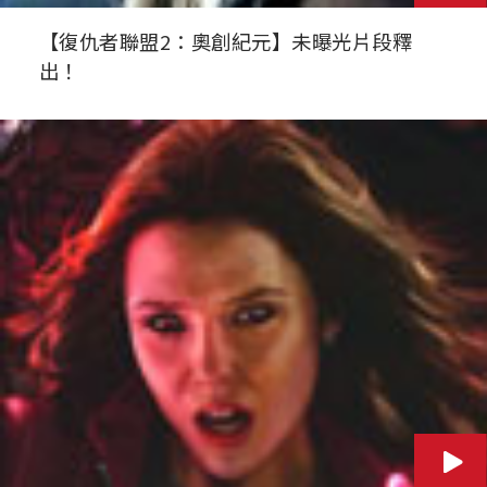
【復仇者聯盟2：奧創紀元】未曝光片段釋
出！