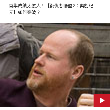
首集成績太傲人！【復仇者聯盟2：奧創紀
元】如何突破？