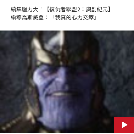
續集壓力大！【復仇者聯盟2：奧創紀元】
編導喬斯威登：「我真的心力交瘁」