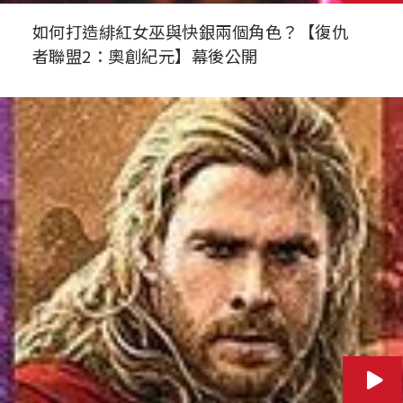
如何打造緋紅女巫與快銀兩個角色？【復仇
者聯盟2：奧創紀元】幕後公開