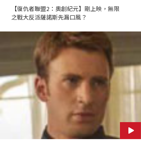
【復仇者聯盟2：奧創紀元】剛上映，無限
之戰大反派薩諾斯先漏口風？