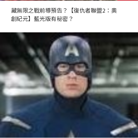
藏無限之戰前導預告？【復仇者聯盟2：奧
創紀元】藍光版有秘密？