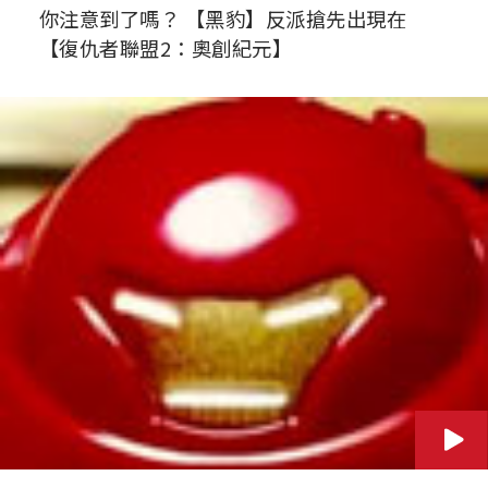
你注意到了嗎？ 【黑豹】反派搶先出現在
【復仇者聯盟2：奧創紀元】