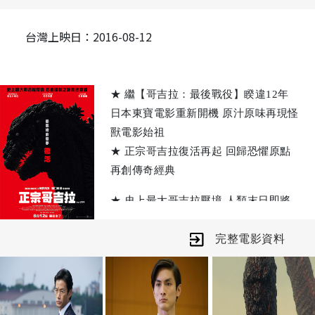
台灣上映日：2016-08-12
★ 繼【哥吉拉：最後戰役】睽違12年
日本東寶電影重新開機 原汁原味再現怪
獸電影始祖
★ 正宗哥吉拉復活再起 回歸恐懼原點
再創傳奇經典
★ 史上最大哥吉拉壓境 人類末日即將
來臨 陸海空精銳全員出擊
完整電影資料
★ 【新世紀福音戰士】系列導演庵野秀
明 x 【進擊的巨人】導演樋口真嗣 精
心打造全新力作