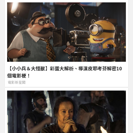
【小小兵＆大怪獸】彩蛋大解析、導演皮耶考芬解密10
個電影梗！
電影新星聞