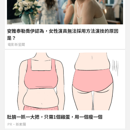
安雅泰勒喬伊認為，女性演員無法採用方法演技的原因
是？
電影新星聞
肚腩一抓一大把，只需1個雞蛋，用一個瘦一個
PR・新素簡