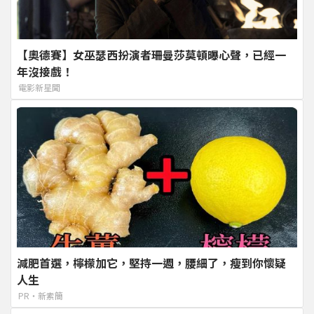
【奧德賽】女巫瑟西扮演者珊曼莎莫頓曝心聲，已經一
年沒接戲！
電影新星聞
減肥首選，檸檬加它，堅持一週，腰細了，瘦到你懷疑
人生
PR・新素簡