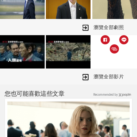
★ 【瘋狂麥斯：憤怒道】人物設計前田
真宏 x 鬼才模型大師竹谷隆之 重塑日
本經典哥吉拉
瀏覽全部劇照
★ 長谷川博己 x 竹野內豐 x 石原聰美
實力派票房明星齊聚飆戲
★ 高良健吾、市川實日子、前田敦子、
小出惠介、余貴美子等超過300位日本
演員總動員 極致豪華卡司空前絕後共襄
瀏覽全部影片
盛舉
巨大的怪獸哥吉拉現身日本，造成了大
您也可能喜歡這些文章
Recommended by
規模的傷害與毀滅，陷入極大恐慌的日
本全國人民要如何與這隻龐然大物對
抗？這將是一場人類對抗哥吉拉、對抗
黑暗未來的戰爭。