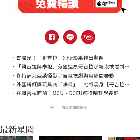
．
首曝光！「哥吉拉」別傳影集釋出劇照
．
「哥吉拉與泰坦」有望還原哥吉拉那場沒被看到的戰鬥
．
麥特薛克曼談怪獸宇宙電視劇與電影間聯動
．
外國網紅與玩具商「爆料」 牠將現身【哥吉拉大戰金剛2】
．
在哥吉拉面前 MCU、DCEU都得喊聲學長好
看更多相關報導