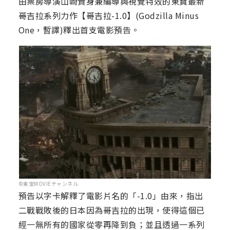
由票房導演山崎貴身兼編導與視覺特效的東寶最新
哥吉拉系列力作【哥吉拉-1.0】(Godzilla Minus
One，暫譯)釋出首支電影預告。
©東宝MOVIEチャンネル
預告以字卡解釋了電影片名的「-1.0」由來，指出
二戰戰敗後的日本因為哥吉拉的出現，使得這個已
經一無所有的國家從零再降到負；並且透過一系列