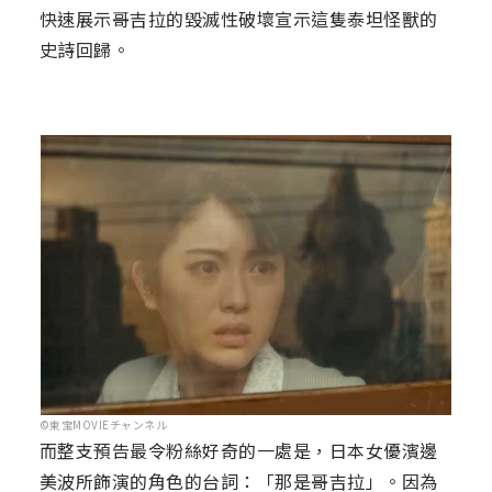
快速展示哥吉拉的毀滅性破壞宣示這隻泰坦怪獸的
史詩回歸。
©東宝MOVIEチャンネル
而整支預告最令粉絲好奇的一處是，日本女優濱邊
美波所飾演的角色的台詞：「那是哥吉拉」。因為