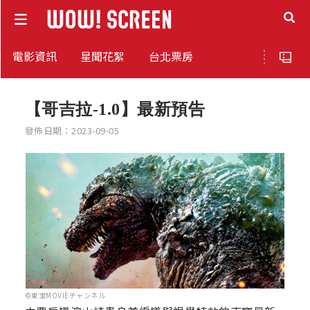
電影資訊
星聞花絮
台北票房
【哥吉拉-1.0】最新預告
發佈日期：2023-09-05
©東宝MOVIEチャンネル