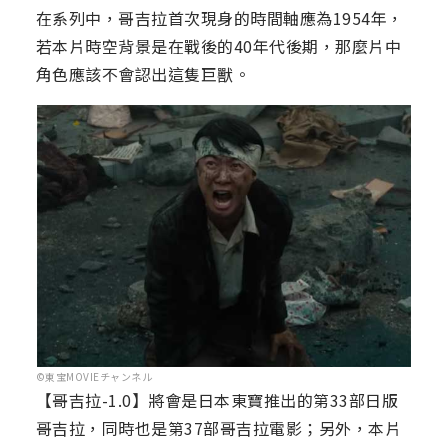
在系列中，哥吉拉首次現身的時間軸應為1954年，
若本片時空背景是在戰後的40年代後期，那麼片中
角色應該不會認出這隻巨獸。
©東宝MOVIEチャンネル
【哥吉拉-1.0】將會是日本東寶推出的第33部日版
哥吉拉，同時也是第37部哥吉拉電影；另外，本片