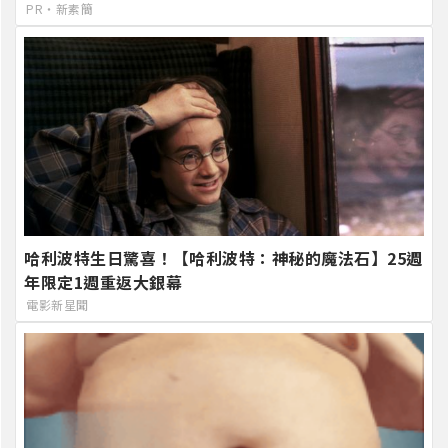
PR・新素簡
哈利波特生日驚喜！【哈利波特：神秘的魔法石】25週
年限定1週重返大銀幕
電影新星聞