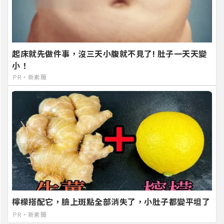
起床就先做件事，沒三天小腹就不見了! 肚子一天天變
小！
PR・新素簡
檸檬搭配它，臉上斑點全部消失了，小肚子都變平坦了
PR・新素簡