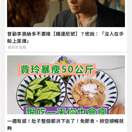
曾勸李奧納多不要接【鐵達尼號】？他說：「沒人在乎
船上是誰」
電影新星聞
一週有感！肚子整個都消下去了！免節食，排空順暢就
夠