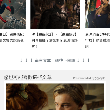
生日】票房破紀
傳【蝙蝠俠2】、【蝙蝠俠3】
黑澤清首部時代
凱文費吉說感覺
同時拍攝？詹姆斯岡恩澄清謠
牢城】結合戰國
言！
謎
↓ ↓ ↓ 尚有文章，請往下閱讀 ↓ ↓ ↓
您也可能喜歡這些文章
Recommended by