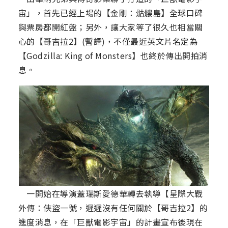
宙」，首先已經上場的【金剛：骷髏島】全球口碑
與票房都開紅盤；另外，讓大家等了很久也相當關
心的【哥吉拉2】(暫譯)，不僅最近英文片名定為
【Godzilla: King of Monsters】也終於傳出開拍消
息。
一開始在導演蓋瑞斯愛德華轉去執導【星際大戰
外傳：俠盜一號，遲遲沒有任何關於【哥吉拉2】的
進度消息，在「巨獸電影宇宙」的計畫宣布後現在