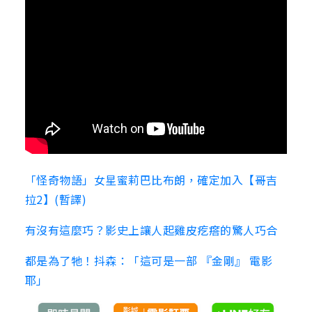
「怪奇物語」女星蜜莉巴比布朗，確定加入【哥吉
拉2】(暫譯)
有沒有這麼巧？影史上讓人起雞皮疙瘩的驚人巧合
都是為了牠！抖森：「這可是一部 『金剛』 電影
耶」