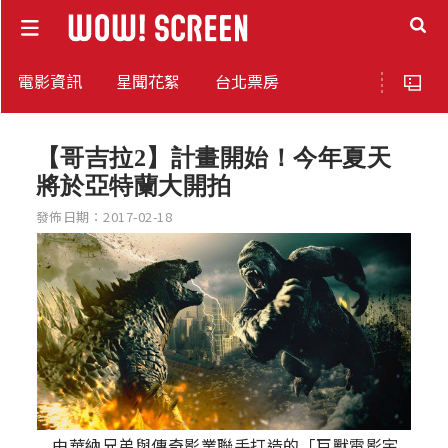
電影資訊
星聞花絮
台北票房
【哥吉拉2】計畫開始！今年夏天
將於亞特蘭大開拍
發佈日期：2017-02-18
由華納兄弟與傳奇影業聯手打造的「巨獸電影宇