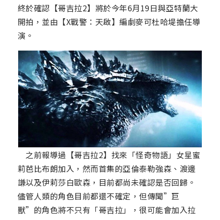
終於確認【哥吉拉2】將於今年6月19日與亞特蘭大
開拍，並由【X戰警：天啟】編劇麥可杜哈堤擔任導
演。
之前報導過【哥吉拉2】找來「怪奇物語」女星蜜
莉芭比布朗加入，然而首集的亞倫泰勒強森、渡邊
謙以及伊莉莎白歐森，目前都尚未確認是否回歸。
儘管人類的角色目前都還不確定，但傳聞”巨
獸”的角色將不只有「哥吉拉」，很可能會加入拉