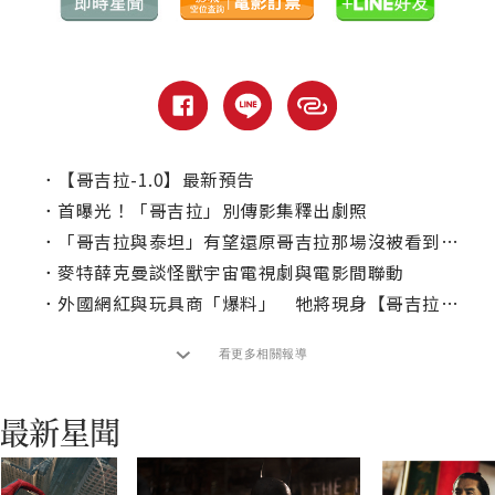
．
【哥吉拉-1.0】最新預告
．
首曝光！「哥吉拉」別傳影集釋出劇照
．
「哥吉拉與泰坦」有望還原哥吉拉那場沒被看到的戰鬥
．
麥特薛克曼談怪獸宇宙電視劇與電影間聯動
．
外國網紅與玩具商「爆料」 牠將現身【哥吉拉大戰金剛2】
看更多相關報導