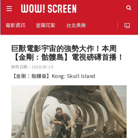
電影資訊
星聞花絮
台北票房
巨獸電影宇宙的強勢大作！本周
【金剛：骷髏島】電視磅礡首播！
發佈日期：2018-05-19
【金剛：骷髏島】Kong: Skull Island