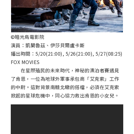
©暗光鳥電影院
演員：凱蘭魯茲、伊莎貝爾盧卡斯
播出時間：5/20(21:00), 5/26(21:00), 5/27(08:25)
FOX MOVIES
在星際殖民的未來時代，神秘的漂泊者賽遇見
了肯恩，一位為地球外軍事承包商「艾克索」工作
的中尉。這對背景南轅北轍的搭檔，必須在艾克索
掀起的星球危機中，同心協力救出肯恩的小女兒。