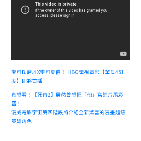
麥可B.喬丹X麥可夏儂！ HBO電視電影【華氏451
度】即將首播
真想看！【死侍2】居然曾想把「他」寫進片尾彩
蛋！
漫威電影宇宙第四階段將介紹全新驚喜的漫畫超級
英雄角色