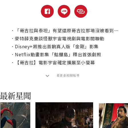
．
「哥吉拉與泰坦」有望還原哥吉拉那場沒被看到的戰鬥
．
麥特薛克曼談怪獸宇宙電視劇與電影間聯動
．
Disney+將推出首齣真人版「金剛」影集
．
Netflix動畫影集「骷髏島」釋出首張劇照
．
【哥吉拉】電影宇宙確定擴展至小螢幕
看更多相關報導