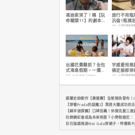
馮迪索哭了！稱【玩
旅行不用瓶
命關頭11】的劇本是
汎倫1瓶搞
他十年來看過最佳！
養！
PR・三得利健康網
出國花費難抓？全包
宇威愛用推
式海島假期，一價搞
搞定臉部保
定食宿玩樂，省錢更
只要$390
PR・Club Med Taiwan
PR・三得利健康網
省心！
諾蘭史詩鉅作【奧德賽】全新預告發布！I
【穿著Prada的惡魔2】票房大獲成功的
【綿羊偵探團】口碑狂飆！休傑克曼三度
社群網紅會成為未來明星？小勞勃道尼：
巨石強森現身Met Gala穿裙子，呼應