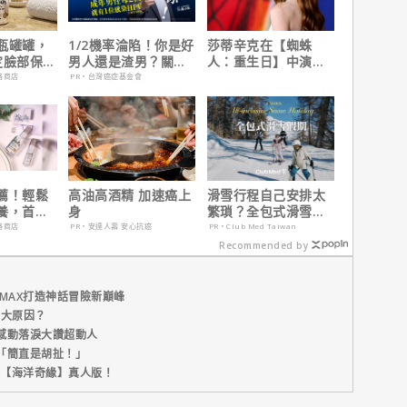
瓶罐罐，
1/2機率淪陷！你是好
莎蒂辛克在【蜘蛛
定臉部保
男人還是渣男？關鍵
人：重生日】中演的
在這
角色，如何為MCU埋
路商店
PR・台灣癌症基金會
下伏筆？
薦！輕鬆
高油高酒精 加速癌上
滑雪行程自己安排太
養，首購
身
繁瑣？全包式滑雪假
期：出門即雪場，一
路商店
PR・安達人壽 安心抗癌
PR・Club Med Taiwan
價全包不怕預算爆
Recommended by
表！
MAX打造神話冒險新巔峰
五大原因？
感動落淚大讚超動人
「簡直是胡扯！」
新片【海洋奇緣】真人版！