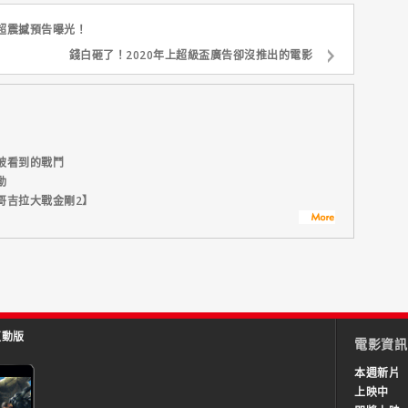
超震撼預告曝光！
錢白砸了！2020年上超級盃廣告卻沒推出的電影
被看到的戰鬥
動
哥吉拉大戰金剛2】
互動版
電影資訊
本週新片
上映中