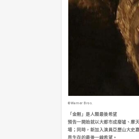
©Warner Bros.
「金剛」是人類最後希望
預告一開始就以大都市成廢墟、摩
場；同時，新加入演員亞歷山大史
界生存的最後一線希望。