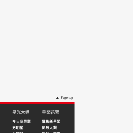
星光大道
星聞花絮
今日我最壽
電影新星聞
男明星
影展大觀