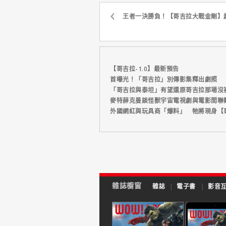
王者一決勝負！【哥吉拉大戰金剛】
【哥吉拉-1.0】最新預告
首曝光！「哥吉拉」別傳影集釋出劇照
「哥吉拉與泰坦」有望還原哥吉拉那場沒
麥特薛克曼談怪獸宇宙電視劇與電影間聯
外國網紅與玩具商「爆料」 牠將現身【
雜誌櫥窗
雜誌
|
電子書
|
影音