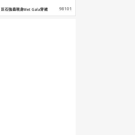
98101
巨石強森現身Met Gala穿裙
子...