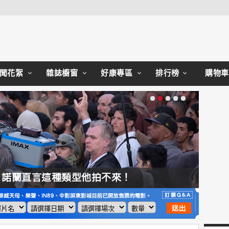
Close
聞花絮
雜誌櫥窗
好康專區
排行榜
購物車
，諾蘭直言這種類型他拍不來！