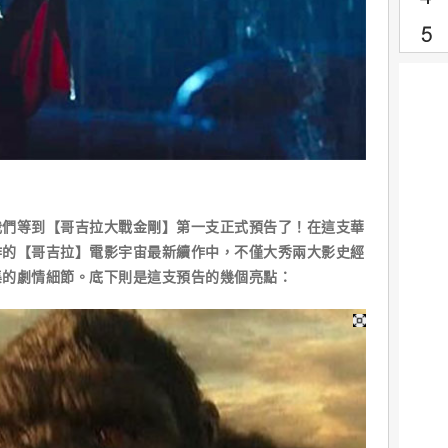
我們等到【哥吉拉大戰金剛】第一支正式預告了！在這支華
作的【哥吉拉】電影宇宙最新續作中，不僅大秀兩大影史經
集的劇情細節。底下則是這支預告的幾個亮點：