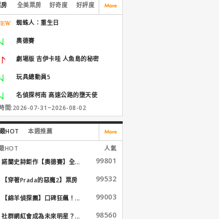
票房
全美票房
好奇度
好評度
蜘蛛人：重生日
奧德賽
劇場版 吉伊卡哇 人魚島的秘密
玩具總動員5
名偵探柯南 高速公路的墮天使
間:2026-07-31~2026-08-02
最HOT
本週推薦
最HOT
人氣
99801
諾蘭史詩鉅作【奧德賽】全...
99532
【穿著Prada的惡魔2】票房
大...
99003
【綿羊偵探團】口碑狂飆！...
98560
社群網紅會成為未來明星？...