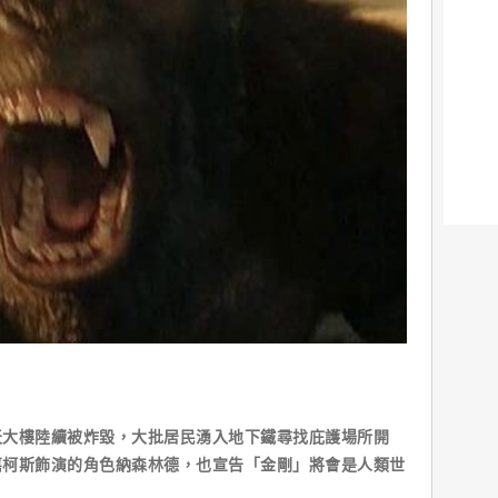
天大樓陸續被炸毀，大批居民湧入地下鐵尋找庇護場所開
嘉柯斯飾演的角色納森林德，也宣告「金剛」將會是人類世