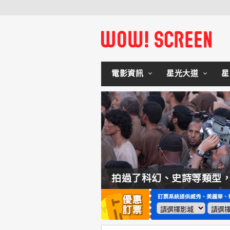
電影資訊
星光大道
星
如何交棒蜘蛛人？湯姆霍蘭：「我們有一個完整的計畫。」
拍過了科幻、史詩等類型