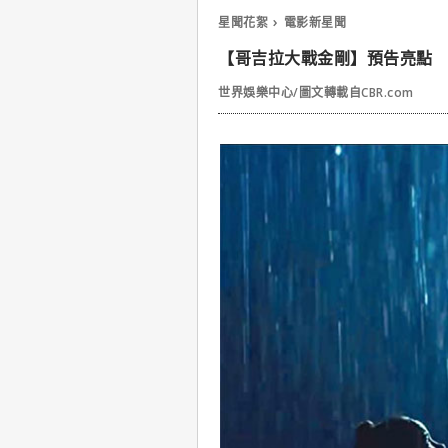
星聞花絮
電影新星聞
【哥吉拉大戰金剛】預告亮點
世界娛樂中心/圖文轉載自CBR.com