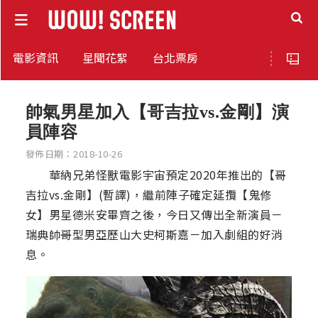
電影資訊
星聞花絮
台北票房
帥氣男星加入【哥吉拉vs.金剛】演
員陣容
發佈日期：2018-10-26
華納兄弟怪獸電影宇宙預定2020年推出的【哥
吉拉vs.金剛】(暫譯)，繼前陣子確定延攬【鬼修
女】男星德米安畢齊之後，今日又傳出全新演員－
瑞典帥哥型男亞歷山大史柯斯嘉－加入劇組的好消
息。