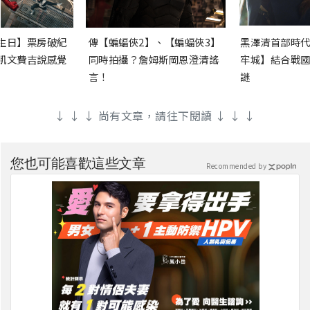
生日】票房破紀
傳【蝙蝠俠2】、【蝙蝠俠3】
黑澤清首部時代
凱文費吉說感覺
同時拍攝？詹姆斯岡恩澄清謠
牢城】結合戰國
言！
謎
↓ ↓ ↓ 尚有文章，請往下閱讀 ↓ ↓ ↓
您也可能喜歡這些文章
Recommended by