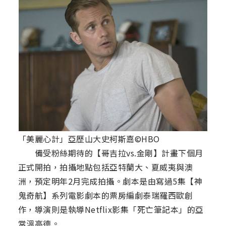
「美麗心計」亞歷山大史柯斯嘉©HBO
備受粉絲期待的【哥吉拉vs.金剛】計畫下個月
正式開拍，拍攝地點包括亞特蘭大、夏威夷與澳
洲，預定明年2月完成拍攝。劇本是由寫過5集【神
鬼奇航】系列電影劇本的票房編劇泰瑞羅西歐創
作，導演則是執導Netflix影集「死亡筆記本」的亞
當溫高德。