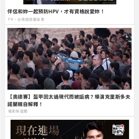
伴侶和妳一起預防HPV，才有資格說愛妳！
PR・台灣癌症基金會
【奧德賽】盔甲因太過現代而被詬病？導演克里斯多夫
諾蘭親自解釋！
電影新星聞