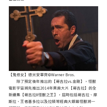
【鬼修女】德米安畢齊©Warner Bros.
除了預定後年推出的【哥吉拉vs.金剛】，怪獸
電影宇宙將先推出2014年票房大片【哥吉拉】的全
新續集【哥吉拉Ⅱ怪獸之王】，屆時包括哥吉拉、摩
斯拉、王者基多拉以及拉頓等經典大銀幕怪獸將一