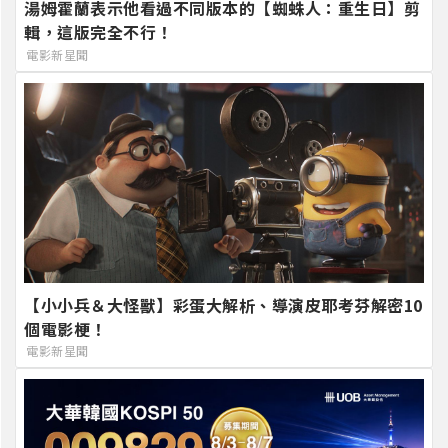
湯姆霍蘭表示他看過不同版本的【蜘蛛人：重生日】剪
輯，這版完全不行！
電影新星聞
【小小兵＆大怪獸】彩蛋大解析、導演皮耶考芬解密10
個電影梗！
電影新星聞