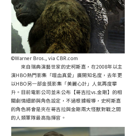
©Warner Bros., via CBR.com
來自瑞典演藝世家的史柯斯嘉，在2008年以主
演HBO熱門影集「噬血真愛」廣開知名度，去年更
以HBO另一部金獎影集「美麗心計」人氣再度攀
升。目前電影公司並未公布【哥吉拉vs.金剛】的相
關劇情細節與角色設定，不過根據報導，史柯斯嘉
的角色將會是夾在哥吉拉與金剛兩大怪獸對戰之間
的人類軍隊最高指揮官。