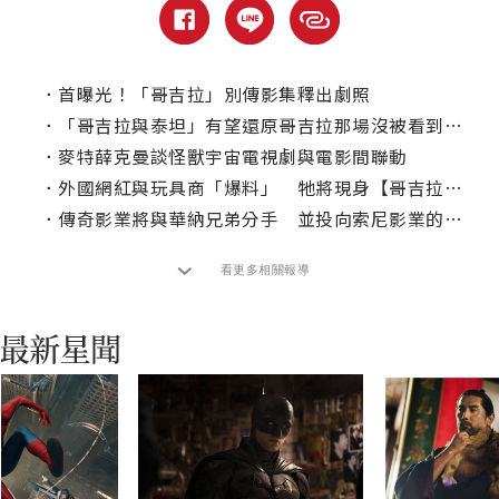
．
首曝光！「哥吉拉」別傳影集釋出劇照
．
「哥吉拉與泰坦」有望還原哥吉拉那場沒被看到的戰鬥
．
麥特薛克曼談怪獸宇宙電視劇與電影間聯動
．
外國網紅與玩具商「爆料」 牠將現身【哥吉拉大戰金剛2】
．
傳奇影業將與華納兄弟分手 並投向索尼影業的懷抱中
看更多相關報導