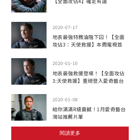
【全面攻佔4】確定有譜
2020-07-17
地表最強特務淪階下囚！【全面
攻佔3：天使救援】本周電視首
播！
2020-01-10
地表最強救援登場！【全面攻佔
3:天使救援】重磅登入愛奇藝台
灣站
2020-01-08
給你滿滿R級震撼！1月愛奇藝台
灣站推薦片單
閱讀更多