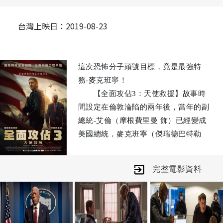
台灣上映日：2019-08-23
這次恐怖分子頭號目標，竟是最強特
務-麥克班寧！
【全面攻佔3：天使救援】故事時
間設定在倫敦淪陷的兩年後，當年的副
總統-艾倫（摩根費里曼 飾）已經變成
美國總統，麥克班寧（傑瑞德巴特勒
飾）晉升為特勤局局長。恐怖份子這次
盯上麥克，陷害他成為謀殺總統的通緝
完整電影資料
犯，被全球通緝！
麥克為了證明自己的清白，為了保
護家人與總統，找上許久未見的父親結
盟，揪出敵人並洗刷自己的汙名。