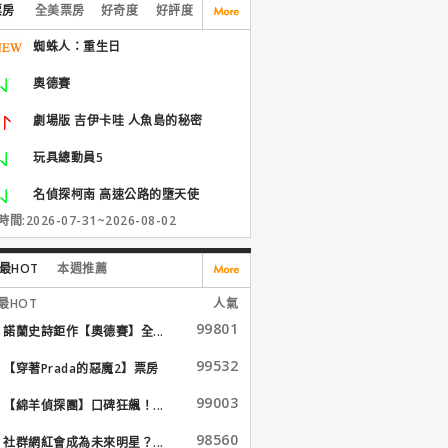
票房
全美票房
好奇度
好評度
蜘蛛人：重生日
奧德賽
劇場版 吉伊卡哇 人魚島的秘密
玩具總動員5
名偵探柯南 高速公路的墮天使
間:2026-07-31~2026-08-02
最HOT
本週推薦
最HOT
人氣
99801
諾蘭史詩鉅作【奧德賽】全...
99532
【穿著Prada的惡魔2】票房
大...
99003
【綿羊偵探團】口碑狂飆！...
98560
社群網紅會成為未來明星？...