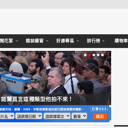
聞花絮
雜誌櫥窗
好康專區
排行榜
購物車
，諾蘭直言這種類型他拍不來！