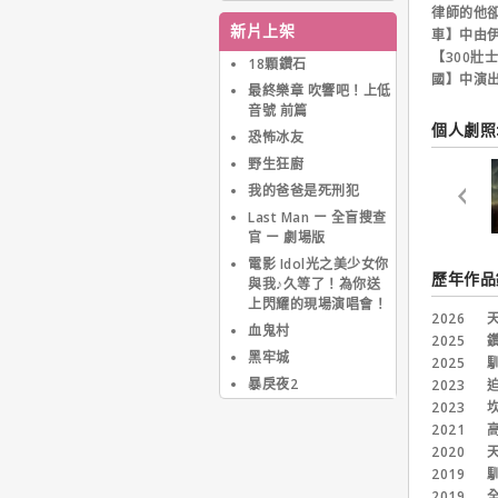
曾與成龍合作商業廣告，
律師的他
而踏入演藝圈的處女作則
新片上架
車】中由
是洪金寶與林子祥主演的
【300
動作喜劇【貓頭鷹與小飛
18顆鑽石
國】中演
象】(1984)。
最終樂章 吹響吧！上低
初入演藝圈的楊紫瓊善用
音號 前篇
自己的舞蹈基礎，打出一
個人劇照:
恐怖冰友
片女打仔新天地。作品諸
如【夏日福星】、【皇家
野生狂廚
師姐】、【小蝦米對大鯨
我的爸爸是死刑犯
魚】、【警察故事III超級
Last Man ー 全盲搜查
警察】、【新流星蝴蝶
官 ー 劇場版
劍】、【東方三俠】、
【超級計劃】、【詠
電影 Idol光之美少女你
歷年作品
春】、【七金剛】與【新
與我♪久等了！為你送
烏龍院】等，都是台港中
上閃耀的現場演唱會！
2026
天
觀眾耳熟能詳的佳作。
血鬼村
2025
鑽
1997年，楊紫瓊出走動
黑牢城
2025
馴
作類型首度演出劇情片，
在中港日合資的【宋家王
暴戾夜2
2023
迫
朝】飾演民初宋氏三姊妹
2023
坎
的大姊－宋靄齡；接著再
2021
高
於犯罪浪漫劇情片【星月
2020
天
童話】中飾演張國榮已故
2019
馴
前女友的姊姊。
2019
全