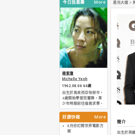
今日我最壽
More
星光大道 > 
楊紫瓊
Michelle Yeoh
1962.08.06 64歲
出生於馬來西亞怡保市，
4歲開始學習芭蕾舞，青
少年時期前往倫敦求學、
就讀於皇家學院；在短暫
從事職業舞者後，楊紫瓊
好康快報
More
接連拿下馬來西亞小姐與
簡介
澳洲墨爾本蒙巴小姐選美
8月份訂閱世界電影方
冠軍頭銜。正式出道之前
案
出生於英