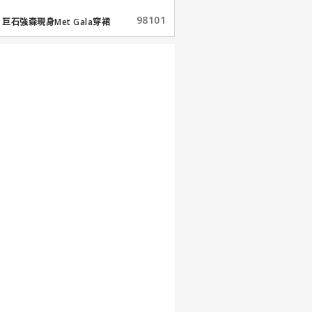
98101
巨石強森現身Met Gala穿裙
子...