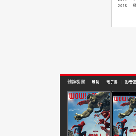
而1997年的【明日帝
2018
極
國】則是讓楊紫瓊正式走
上國際舞台。雖是龐德女
郎卻不與龐德上床的堅
持，不僅適度導正該系列
長年為人詬病的物化女性
問題，也一舉將亞裔/女
力地位拉抬至新高，而三
年後的【臥虎藏龍】更是
讓楊紫瓊從香港女打仔躍
升為東方女俠。當然，與
其他勇闖好萊塢的亞裔演
員一樣，楊紫瓊經常只能
演刻板亞裔角色，諸如
【黃石任務】、【神鬼傳
雜誌櫥窗
雜誌
|
電子書
|
影音
奇3】、【功夫熊貓】以
及【星際異攻隊2】等。
近年來隨著性平意識高漲
以及好萊塢的女力崛醒浪
潮，楊紫瓊的戲路也越走
越寬廣。【瘋狂亞洲富
豪】與【去年聖誕節】嚴
肅中又不乏討喜的演出；
【尚氣與十環傳奇】和
【媽的多重宇宙】強化女