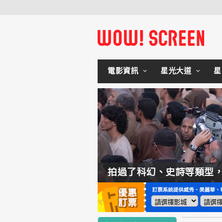
電影資訊
星光大道
星
如何交棒蜘蛛人？湯姆霍蘭：「我們有一個完整的計畫。」
拍過了科幻、史詩等類型