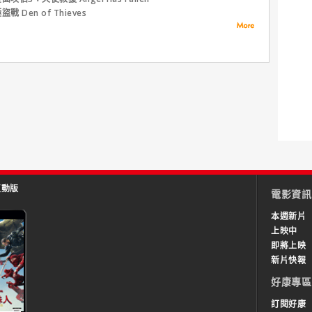
盜戰 Den of Thieves
互動版
電影資訊
本週新片
上映中
即將上映
新片快報
好康專區
訂閱好康