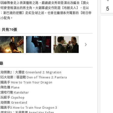
卻因緣際會走上表演藝術之路，戲劇處女秀即是演出改編自【猜火
伊旺麥奎格演出的男主角。大銀幕處女作則是【布朗夫人】，在以
壯士：斯巴達的逆襲】走紅全球之前，也曾在龐德系列電影的【明日帝
出小配角。
 共有76張
錄
劫倒數2：大遷徙 Greenland 2: Migration
石大劫案：極盜戰 Den of Thieves 2: Pantera
龍高手 How to Train Your Dragon
降危機 Plane
達哈行動 Kandahar
玩殺手 Copshop
劫倒數 Greenland
龍高手3 How to Train Your Dragon 3
面攻佔3：天使救援 Angel Has Fallen