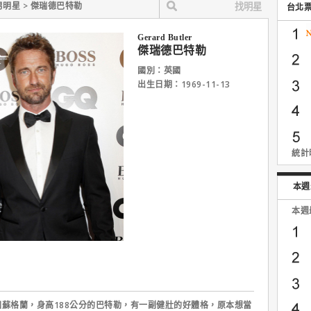
男明星 > 傑瑞德巴特勒
台北
Gerard Butler
傑瑞德巴特勒
國別：英國
出生日期：1969-11-13
統計時
本週
本週
國蘇格蘭，身高188公分的巴特勒，有一副健壯的好體格，原本想當