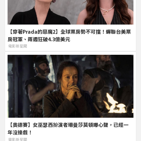
【穿著Prada的惡魔2】全球票房勢不可擋！蟬聯台美票
房冠軍、兩週狂破4.3億美元
電影新星聞
【奧德賽】女巫瑟西扮演者珊曼莎莫頓曝心聲，已經一
年沒接戲！
電影新星聞