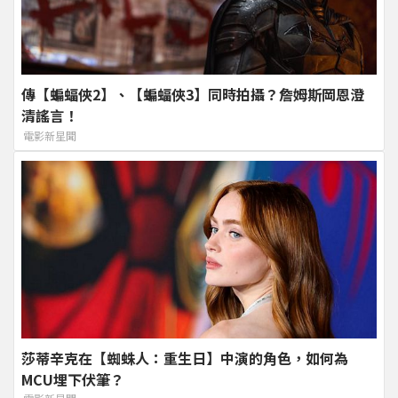
傳【蝙蝠俠2】、【蝙蝠俠3】同時拍攝？詹姆斯岡恩澄
清謠言！
電影新星聞
莎蒂辛克在【蜘蛛人：重生日】中演的角色，如何為
MCU埋下伏筆？