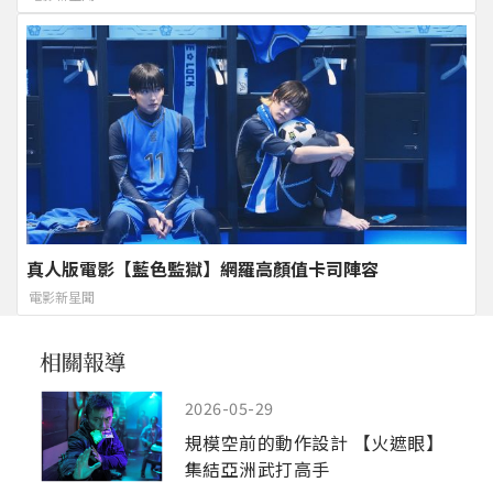
真人版電影【藍色監獄】網羅高顏值卡司陣容
電影新星聞
2026-05-29
規模空前的動作設計 【火遮眼】
集結亞洲武打高手