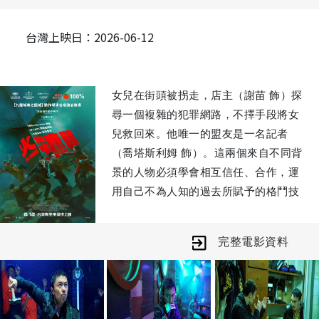
台灣上映日：2026-06-12
女兒在街頭被拐走，店主（謝苗 飾）探
尋一個複雜的犯罪網路，不擇手段將女
兒救回來。他唯一的盟友是一名記者
（喬塔斯利姆 飾）。這兩個來自不同背
景的人物必須學會相互信任、合作，運
用自己不為人知的過去所賦予的格鬥技
能。
完整電影資料