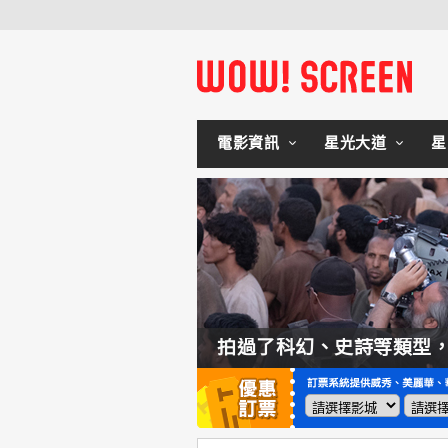
電影資訊
星光大道
星
如何交棒蜘蛛人？湯姆霍蘭：「我們有一個完整的計畫。」
拍過了科幻、史詩等類型