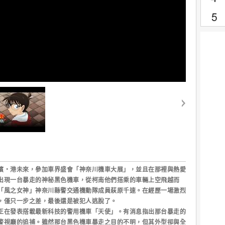
【名偵探柯南 高速公路的墮天使】中文電影預告
濱‧港未來，參加車界盛會「神奈川機車大展」，並且在那裡與熱愛
出現一台暴走的神秘黑色機車，從柯南他們搭乘的車輛上空飛越而
「風之女神」神奈川縣警交通機動隊成員萩原千速。在經歷一場激烈
，僅只一步之差，最後還是被犯人逃脫了。
正在發表搭載最新科技的警用機車「天使」。有消息指出那台暴走的
警視廳的追捕。雖然那台黑色機車暴走之目的不明，但其外型卻與全