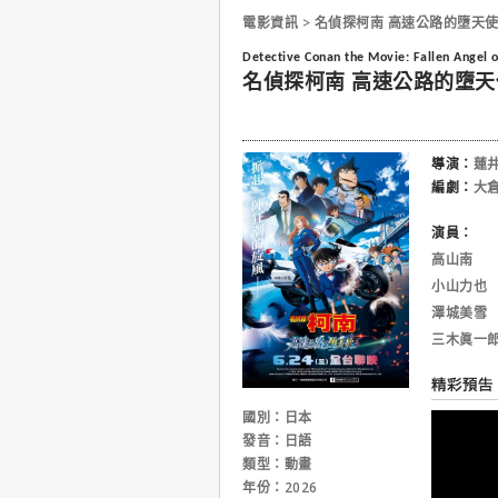
電影資訊 > 名偵探柯南 高速公路的墮天
Detective Conan the Movie: Fallen Angel 
名偵探柯南 高速公路的墮天
導演：
蓮
編劇：
大
演員：
高山南
小山力也
澤城美雪
三木眞一
國別：日本
發音：日語
類型：動畫
年份：2026