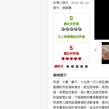
台灣上映日：2026-06-24
發行：普威爾
0
網友好奇度
已上映僅開放好評度
5
網友好評度
請評分
柯南、小蘭、園子、小五郎一行人前往橫
重機的世良真純會合。就在這時候，突然
過，而緊追在後的，是小蘭之前曾見過的
的追逐戰之後，千速騎乘的機車嚴重受損
柯南等人順利抵達橫濱的活動會場，場內
黑色機車出現在東京都內，並且完全擺脫