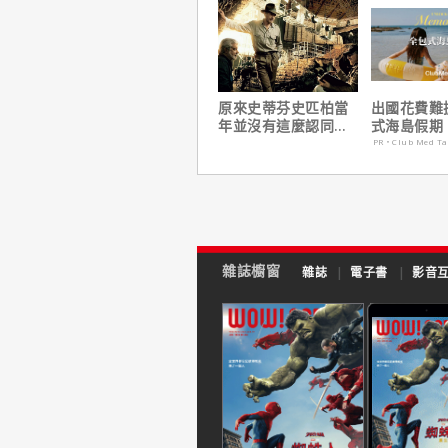
原來史蒂芬史匹柏當
出國花費難
年並沒有這麼認同
式海島假期
【印第安納瓊斯：水
定食宿玩樂
PR・Club Med T
晶骷髏王國】？
省心！
雜誌櫥窗
雜誌
|
電子書
|
影音