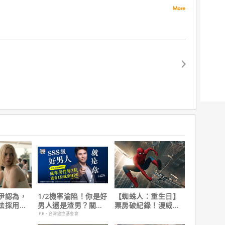
使「路西法」，持續被警方追緝中。
不知為何，千速的腦海竟浮現弟弟萩原研二與其同期好友松田陣平的
，即將引爆！！
伊認為，
1/2機率淪陷！你是好
【蜘蛛人：重生日】
法採用方
男人還是渣男？關鍵
票房破紀錄！漫威總
因是？
在這
裁凱文費吉說感覺很
PR・台灣癌症基金會
讚！