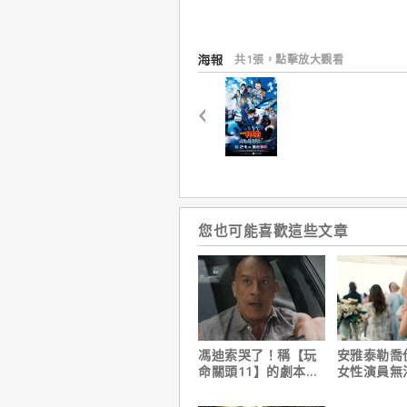
新登場的「天使」十分相似，號稱黑色天
犯人的真實身分與目的究竟是什麼？而且
記憶……
共1張，點擊放大觀看
風之女神VS黑暗墮天使
掀起一陣狂潮的旋風，史上最速極限之戰
您也可能喜歡這些文章
馮迪索哭了！稱【玩
安雅泰勒喬
命關頭11】的劇本是
女性演員無
他十年來看過最佳！
法演技的原