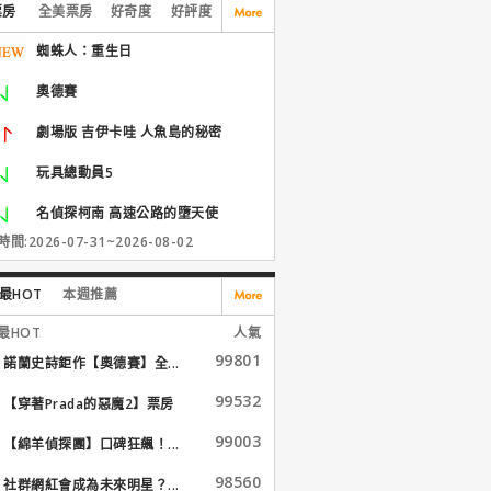
票房
全美票房
好奇度
好評度
蜘蛛人：重生日
奧德賽
劇場版 吉伊卡哇 人魚島的秘密
玩具總動員5
名偵探柯南 高速公路的墮天使
間:2026-07-31~2026-08-02
最HOT
本週推薦
最HOT
人氣
99801
諾蘭史詩鉅作【奧德賽】全...
99532
【穿著Prada的惡魔2】票房
大...
99003
【綿羊偵探團】口碑狂飆！...
98560
社群網紅會成為未來明星？...