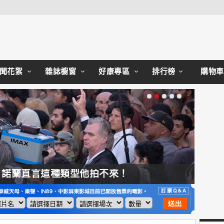
聞花絮
雜誌櫥窗
好康專區
排行榜
購物車
，諾蘭直言這種類型他拍不來！