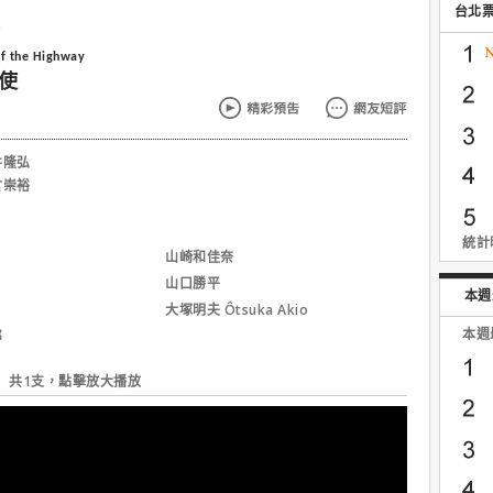
台北
使
of the Highway
使
井隆弘
倉崇裕
統計時
山崎和佳奈
山口勝平
本週
大塚明夫 Ôtsuka Akio
本週
郎
共1支，點擊放大播放