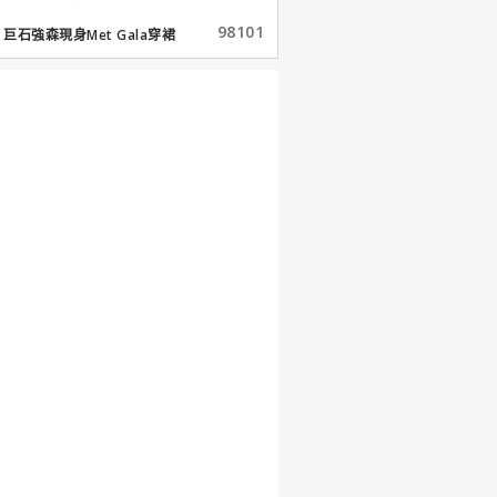
98101
巨石強森現身Met Gala穿裙
子...