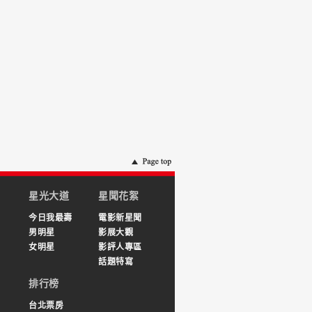
星光大道
星聞花絮
今日我最壽
電影新星聞
男明星
影展大觀
女明星
影評人專區
話題特寫
排行榜
台北票房