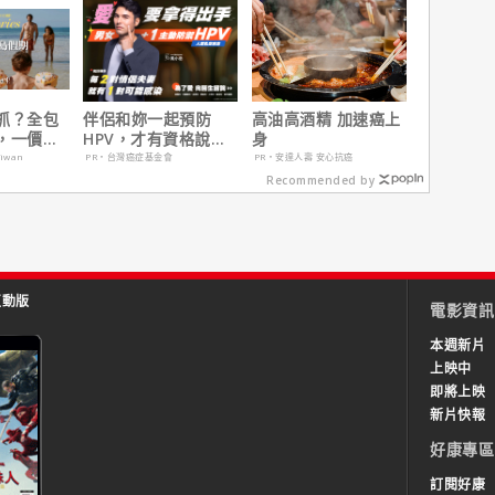
抓？全包
伴侶和妳一起預防
高油高酒精 加速癌上
，一價搞
HPV，才有資格說愛
身
，省錢更
妳！
aiwan
PR・台灣癌症基金會
PR・安達人壽 安心抗癌
Recommended by
互動版
電影資訊
本週新片
上映中
即將上映
新片快報
好康專區
訂閱好康