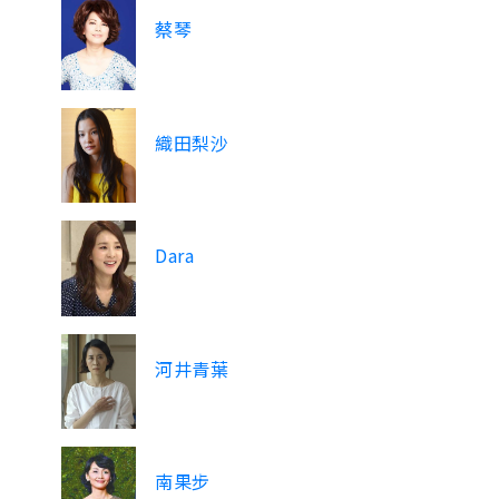
蔡琴
織田梨沙
Dara
河井青葉
南果步