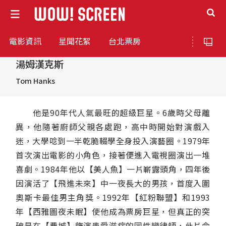
電影資訊
星聞花絮
台北票房
湯姆漢克斯
Tom Hanks
他是90年代人氣最旺的超級巨星。6歲時父母離
異，他隨著廚師父親各處跑，高中時開始對演戲入
迷，大學唸到一半乾脆輟學全身投入演藝圈。1979年
首次演出電影的小角色，接著便進入電視圈演出一堆
喜劇。1984年他以【美人魚】一片嶄露頭角，四年後
因演活了【飛進未來】中一夜長大的男孩，首度入圍
奧斯卡最佳男主角獎。1992年【紅粉聯盟】和1993
年【西雅圖夜未眠】使他成為票房巨星，但真正的突
破是在【費城】飾演患愛滋病的同性戀律師，此片令