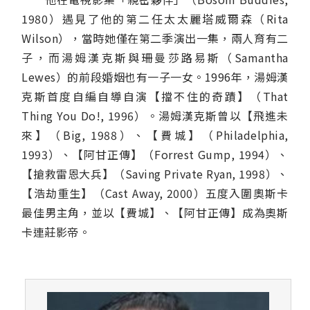
1980）遇見了他的第二任太太麗塔威爾森（Rita
Wilson），當時她僅在第二季演出一集，兩人育有二
子，而湯姆漢克斯與珊曼莎路易斯（Samantha
Lewes）的前段婚姻也有一子一女。1996年，湯姆漢
克斯首度自編自導自演【擋不住的奇蹟】（That
Thing You Do!, 1996）。湯姆漢克斯曾以【飛進未
來】（Big, 1988）、【費城】（Philadelphia,
1993）、【阿甘正傳】（Forrest Gump, 1994）、
【搶救雷恩大兵】（Saving Private Ryan, 1998）、
【浩劫重生】（Cast Away, 2000）五度入圍奧斯卡
最佳男主角，並以【費城】、【阿甘正傳】成為奧斯
卡連莊影帝。