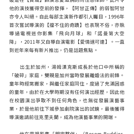
他的演技獲得空前的發揮，【阿甘正傳】的弱智阿甘
亦令人叫絕。自此每部主演新作都引人矚目，1996年
首次嘗試導演的【擋不住的奇蹟】也表現不俗，亦執
導過電視迷你影集「飛向月球」和「諾曼第大空
降」，2011年又自導自演電影【愛情速可達】。一直
到近年來每有新片推出，仍是話題焦點。
出生於加州，湯姆漢克斯成長於他口中所稱的
「破碎」家庭，雙親是加州當時發展離婚法的前鋒。
童年時經常搬家，與繼任家庭同住，度過了充滿困惑
的童年，由於在大學時期沒有任何演出經歷，因此他
在校園演出爭取不到任何角色，也無從發展演藝事
業，於是他前往下城參加劇院演出的試鏡，最後獲得
導演邀請前往克里夫蘭，成為他演藝事業的開端。
他在電視影集「親密夥伴」（Bosom Buddies,