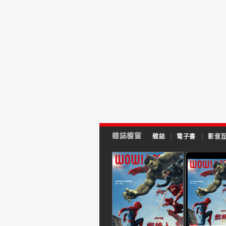
雜誌櫥窗
雜誌
|
電子書
|
影音