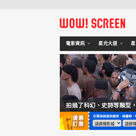
電影資訊
星光大道
星
如何交棒蜘蛛人？湯姆霍蘭：「我們有一個完整的計畫。」
拍過了科幻、史詩等類型