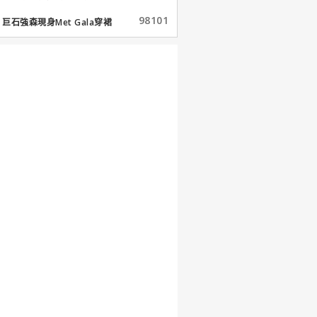
98101
巨石強森現身Met Gala穿裙
子...