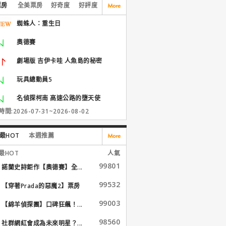
票房
全美票房
好奇度
好評度
蜘蛛人：重生日
奧德賽
劇場版 吉伊卡哇 人魚島的秘密
玩具總動員5
名偵探柯南 高速公路的墮天使
間:2026-07-31~2026-08-02
最HOT
本週推薦
最HOT
人氣
99801
諾蘭史詩鉅作【奧德賽】全...
99532
【穿著Prada的惡魔2】票房
大...
99003
【綿羊偵探團】口碑狂飆！...
98560
社群網紅會成為未來明星？...