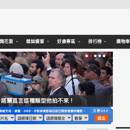
聞花絮
雜誌櫥窗
好康專區
排行榜
購物車
，諾蘭直言這種類型他拍不來！