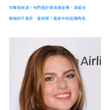
你導我就演！他們是好萊塢黃金導、演組合
哥抽的不是菸，是寂寞！電影中的孤獨角色