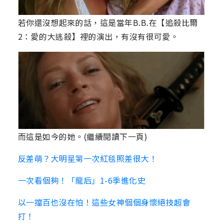
若你還沒想起來的話，這是當年B.B.在【追殺比爾
2：愛的大逃殺】裡的演出，有沒有很可愛。
而這是如今的她。(繼續閱讀下一頁)
反差萌？大明星第一次紅毯照差很大！
一次看個夠！「龍后」1-6季進化史
以一擋百也沒在怕！這些女神個個身懷絕技超會
打！