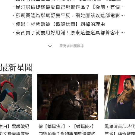
．
昆汀塔倫提諾最愛自己哪部作品？【從前，有個好萊塢】還是【惡棍特工】？
．
莎莉賽隆為鄔瑪舒曼平反，讚她應該以這部電影獲得奧斯卡獎！
．
傻眼！楊紫瓊被【追殺比爾】刷掉的理由
．
東西買了就要用好用滿！原來這些道具都曾客串別部電影！
看更多相關報導
生日】票房破紀
傳【蝙蝠俠2】、【蝙蝠俠3】
黑澤清首部時代
凱文費吉說感覺
同時拍攝？詹姆斯岡恩澄清謠
牢城】結合戰國