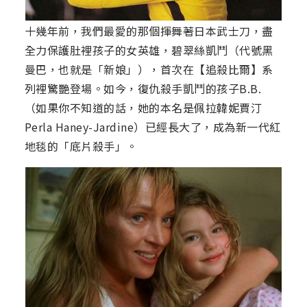
十幾年前，我們最愛的那個揮舞著日本武士刀，盡
全力保護肚裡孩子的女英雄，碧翠絲凱鬥（代號黑
曼巴，也就是「新娘」），首次在【追殺比爾】系
列裡驚艷登場。如今，復仇殺手凱鬥的孩子B.B.
（如果你不知道的話，她的本名是佩拉韓妮賈汀
Perla Haney-Jardine）已經長大了，成為新一代紅
地毯的「底片殺手」。