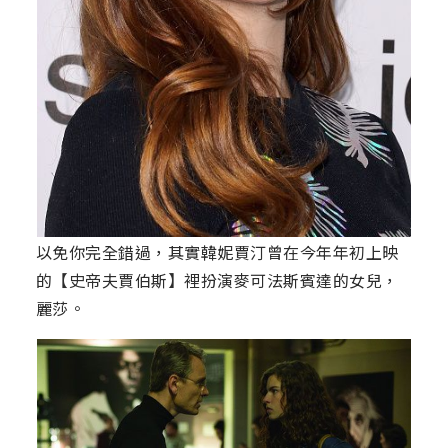
以免你完全錯過，其實韓妮賈汀曾在今年年初上映
的【史帝夫賈伯斯】裡扮演麥可法斯賓達的女兒，
麗莎。