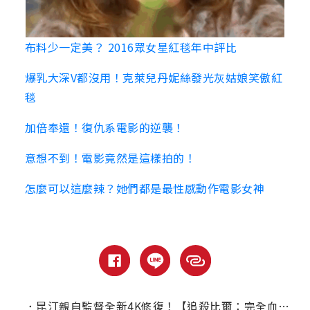
布料少一定美？ 2016眾女星紅毯年中評比
爆乳大深V都沒用！克萊兒丹妮絲發光灰姑娘笑傲紅
毯
加倍奉還！復仇系電影的逆襲！
意想不到！電影竟然是這樣拍的！
怎麼可以這麼辣？她們都是最性感動作電影女神
．
昆汀親自監督全新4K修復！【追殺比爾：完全血腥事件】275分鐘完整版首度公開