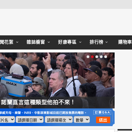
Close
聞花絮
雜誌櫥窗
好康專區
排行榜
購物車
，諾蘭直言這種類型他拍不來！