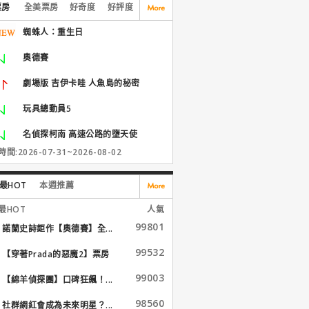
票房
全美票房
好奇度
好評度
蜘蛛人：重生日
奧德賽
劇場版 吉伊卡哇 人魚島的秘密
玩具總動員5
名偵探柯南 高速公路的墮天使
間:2026-07-31~2026-08-02
最HOT
本週推薦
最HOT
人氣
99801
諾蘭史詩鉅作【奧德賽】全...
99532
【穿著Prada的惡魔2】票房
大...
99003
【綿羊偵探團】口碑狂飆！...
98560
社群網紅會成為未來明星？...