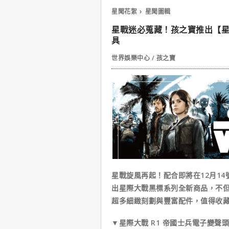
星聞花絮
星聞圖輯
星戰迷必蒐藏！孩之寶推出【
具
世界娛樂中心 / 孩之寶
星戰旋風再起！配合即將在12月1
出星際大戰黑標系列全新商品，不但
超多細緻刻劃與豐富配件，值得收藏
▼星際大戰 R1 帝國士兵電子變聲