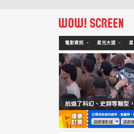
電影資訊
星光大道
星
如何交棒蜘蛛人？湯姆霍蘭：「我們有一個完整的計畫。」
拍過了科幻、史詩等類型