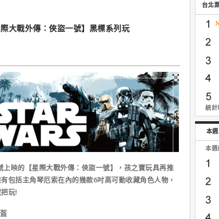
台北
星際大戰外傳：俠盜一號】黑標系列玩
統計時
本週
本週
4號上映的【星際大戰外傳：俠盜一號】，孩之寶玩具再推
有包括主角琴厄索在內的幾款6吋高可動收藏角色人物，
把玩!
頭盔