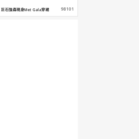
98101
巨石強森現身Met Gala穿裙
子...