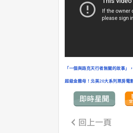
「一個與路克天行者無關的故事」
超級金雞母！北美20大系列票房電