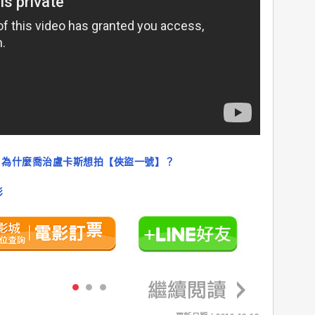
，為什麼喬治盧卡斯想拍【俠盜一號】？
影