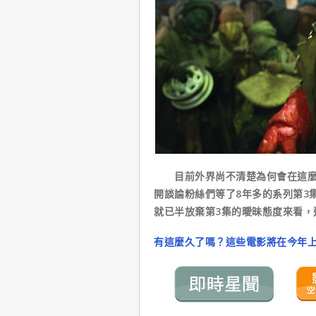
目前外界尚不清楚為何會在這麼短
開談論粉絲們等了8年多的系列第3
就已半放棄第3集的曖昧態度來看，
有這麼久了嗎？這些電影將在今年上