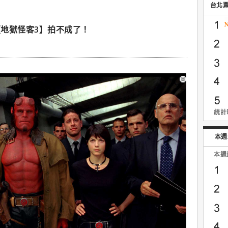
台北
地獄怪客3】拍不成了！
統計時
本週
本週