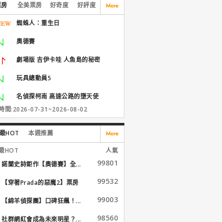
票房
全美票房
好奇度
好評度
蜘蛛人：重生日
奧德賽
劇場版 吉伊卡哇 人魚島的秘密
玩具總動員5
名偵探柯南 高速公路的墮天使
間:2026-07-31~2026-08-02
最HOT
本週推薦
最HOT
人氣
99801
諾蘭史詩鉅作【奧德賽】全...
99532
【穿著Prada的惡魔2】票房
大...
99003
【綿羊偵探團】口碑狂飆！...
98560
社群網紅會成為未來明星？...