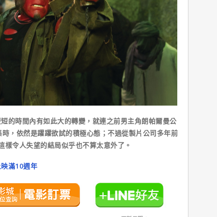
的時間內有如此大的轉變，就連之前男主角朗帕爾曼公
集時，依然是躍躍欲試的積極心態；不過從製片公司多年前
這樣令人失望的結局似乎也不算太意外了。
映滿10週年