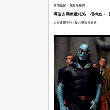
星聞花絮
電影新星聞
導演吉勒摩戴托洛：很抱歉，【
世界娛樂中心 / 圖片轉載自網路