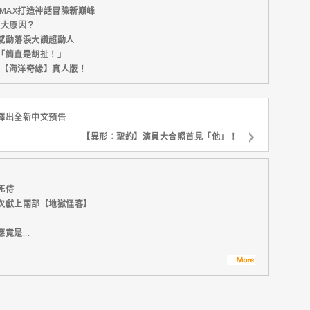
MAX打造神話冒險新巔峰
五大原因？
感動落淚大讚超動人
「簡直是胡扯！」
新片【海洋奇緣】真人版！
釋出全新中文預告
【異形：聖約】演員大合照首見「他」！
死侍
次獻上兩部【地獄怪客】
是...