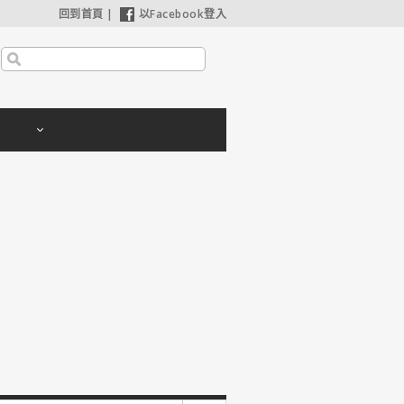
回到首頁
|
以Facebook登入
利波特：神秘的魔法石】25週年限定1週重返大銀幕