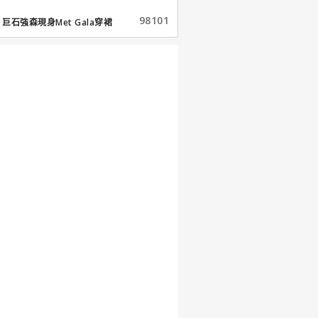
98101
巨石強森現身Met Gala穿裙
子...