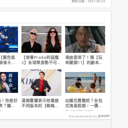
更新日期：2017-02-22
【藍色監
【穿著Prada的惡魔
馮迪索哭了！稱【玩
顏值卡司
2】全球票房勢不可
命關頭11】的劇本是
擋！蟬聯台美票房冠
他十年來看過最佳！
軍、兩週狂破4.3億美
元
陷！你是好
湯姆霍蘭表示他看過
出國花費難抓？全包
男？關鍵
不同版本的【蜘蛛
式海島假期，一價搞
人：重生日】剪輯，
定食宿玩樂，省錢更
會
PR・Club Med Taiwan
這版完全不行！
省心！
Recommended by