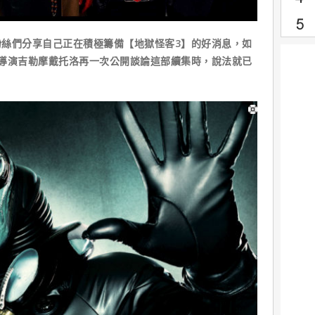
們分享自己正在積極籌備【地獄怪客3】的好消息，如
導演吉勒摩戴托洛再一次公開談論這部續集時，說法就已