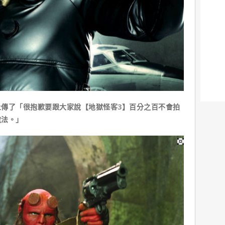
了「很抱歉要跟大家說【地獄怪客3】百分之百不會拍
說法。」