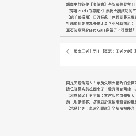
諾蘭史詩鉅作【奧德賽】全新預告發布！I
【穿著Prada的惡魔2】票房大獲成功的
【綿羊偵探團】口碑狂飆！休傑克曼三度
社群網紅會成為未來明星？小勞勃道尼：
巨石強森現身Met Gala穿裙子，呼應
根本王者卡司！【亞瑟：王者之劍】
同是天涯淪落人！票房失利大衛哈伯急摳
這位暗黑系英雄回來了！愛奇藝台灣站一
【地獄怪客】男主角：重啟版的問題很大
前【地獄怪客】搭檔對於重啟版預告的反應竟
【地獄怪客：血后的崛起】全新海報曝光