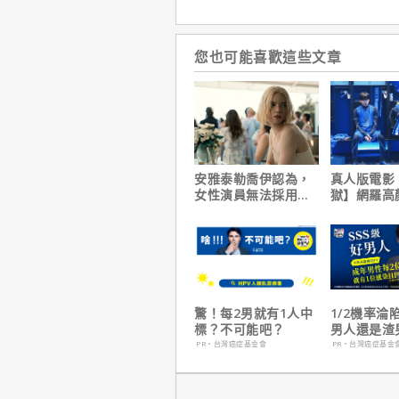
您也可能喜歡這些文章
安雅泰勒喬伊認為，
真人版電影
女性演員無法採用方
獄】網羅高
法演技的原因是？
陣容
驚！每2男就有1人中
1/2機率淪
標？不可能吧？
男人還是渣
在這
PR・台灣癌症基金會
PR・台灣癌症基金