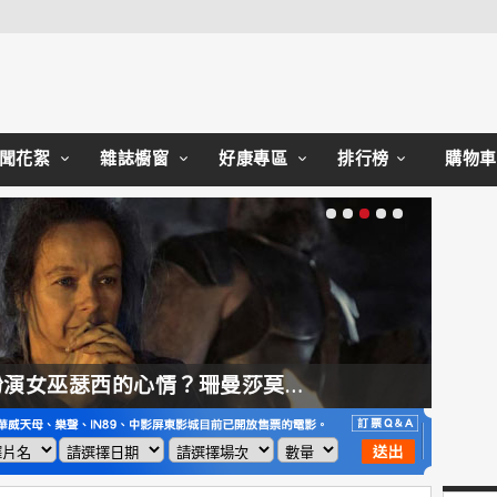
Close
聞花絮
雜誌櫥窗
好康專區
排行榜
購物車
【奧德賽】配角也精采，扮演女巫瑟西的心情？珊曼莎莫頓：「感覺就像重生」
【哈