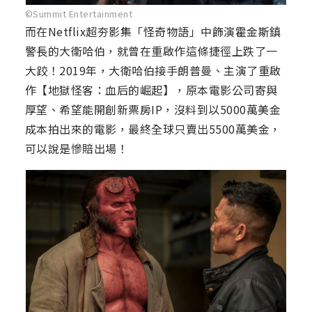
©Summit Entertainment
而在Netflix超夯影集「怪奇物語」中飾演霍金斯鎮
警長的大衛哈伯，就曾在重啟作這條捷徑上跌了一
大跤！2019年，大衛哈伯接手朗普曼、主演了重啟
作【地獄怪客：血后的崛起】，原本電影公司寄與
厚望、希望能開創新票房IP，沒料到以5000萬美金
成本拍出來的電影，最終全球只賣出5500萬美金，
可以說是慘賠出場！