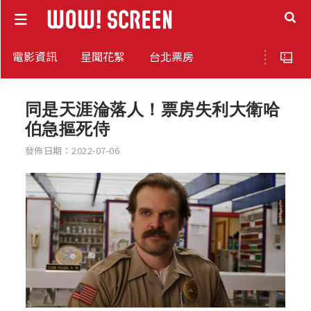
電影資訊
星聞花絮
台北票房
同是天涯淪落人！票房失利大衛哈
伯急摳死侍
發佈日期：2022-07-06