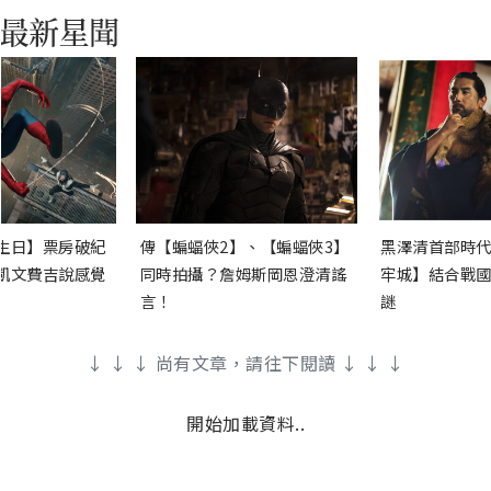
生日】票房破紀
傳【蝙蝠俠2】、【蝙蝠俠3】
黑澤清首部時代
凱文費吉說感覺
同時拍攝？詹姆斯岡恩澄清謠
牢城】結合戰國
言！
謎
↓ ↓ ↓ 尚有文章，請往下閱讀 ↓ ↓ ↓
開始加載資料..