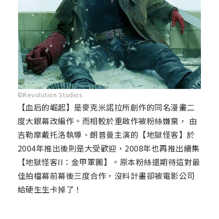
©Revolution Studios
【血后的崛起】是麥克米諾拉所創作的同名漫畫二
度大銀幕改編作。而相較於重啟作被粉絲嫌棄， 由
吉勒摩戴托洛執導、朗普曼主演的【地獄怪客】於
2004年推出後則是大受歡迎，2008年也再推出續集
【地獄怪客II：金甲軍團】。原本粉絲還期待這對最
佳拍檔幕前幕後三度合作，沒料計畫卻被電影公司
給硬生生卡掉了！