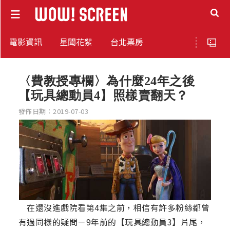
電影資訊
星聞花絮
台北票房
〈費教授專欄〉為什麼24年之後
【玩具總動員4】照樣賣翻天？
發佈日期：2019-07-03
在還沒進戲院看第4集之前，相信有許多粉絲都曾
有過同樣的疑問－9年前的【玩具總動員3】片尾，