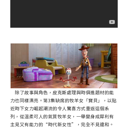
除了故事與角色，皮克斯處理與時俱進題材的能
力也同樣漂亮。第3集缺席的牧羊女「寶貝」，以貼
近時下女力崛起潮流的令人驚喜方式重返這個系
列，從溫柔可人的氣質牧羊女，一舉變身成犀利有
主見又有能力的“時代新女性”，完全不見違和。