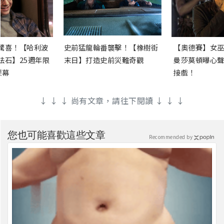
驚喜！【哈利波
史前猛龍輪番襲擊！【橡樹街
【奧德賽】女巫
法石】25週年限
末日】打造史前災難奇觀
曼莎莫頓曝心聲
銀幕
接戲！
↓ ↓ ↓ 尚有文章，請往下閱讀 ↓ ↓ ↓
您也可能喜歡這些文章
Recommended by