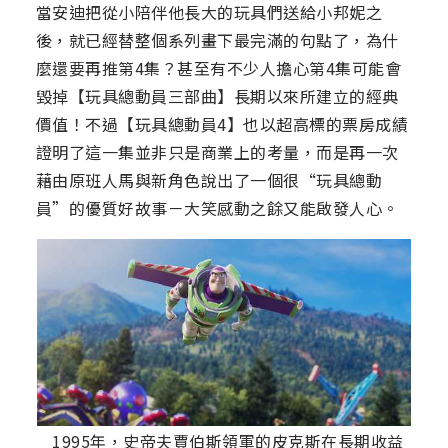
當安迪把從小陪伴他長大的玩具們送給小邦妮之
後，就已經替整個系列畫下最完滿的句點了，為什
麼還要再推第4集？甚至有不少人擔心第4集可能會
毀掉【玩具總動員三部曲】長期以來所建立的經典
價值！不過【玩具總動員4】也以超高標的票房成績
證明了這一集並非只是商業上的考量，而是再一次
藉由原班人馬與新角色說出了一個很“玩具總動
員”的優質好故事－大笑感動之餘又能啟發人心。
1995年，史帝夫賈伯斯領軍的皮克斯在長期收益