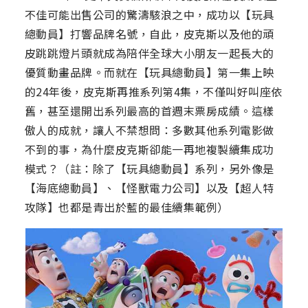
不佳可能出售公司的驚濤駭浪之中，成功以【玩具
總動員】打響品牌名號，自此，皮克斯以及他的頑
皮跳跳燈片頭就成為陪伴全球大小朋友一起長大的
優質動畫品牌。而就在【玩具總動員】第一集上映
的24年後，皮克斯再推系列第4集，不僅叫好叫座依
舊，甚至還開出系列最高的首週末票房成績。這樣
傲人的成就，讓人不禁想問：多數其他系列電影做
不到的事，為什麼皮克斯卻能一再地複製續集成功
模式？（註：除了【玩具總動員】系列，另外像是
【海底總動員】、【怪獸電力公司】以及【超人特
攻隊】也都是青出於藍的最佳續集範例）