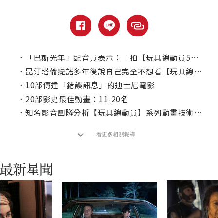
．
「巴斯光年」配音員表示：「拍【玩具總動員5】並不是為了錢！」
．
昆汀塔倫提諾多年後說自己完全不想看【玩具總動員4】，原因是？
．
10部傳達「錯誤訊息」的迪士尼電影
．
20部影史最佳動畫：11-20名
．
知名影音團隊分析【玩具總動員】系列動畫技術的進步
看更多相關報導