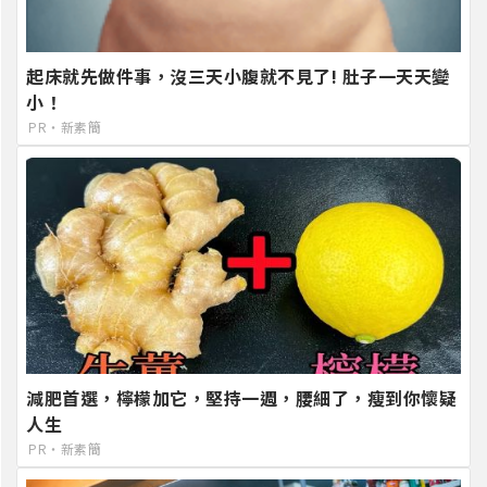
起床就先做件事，沒三天小腹就不見了! 肚子一天天變
小！
PR・新素簡
減肥首選，檸檬加它，堅持一週，腰細了，瘦到你懷疑
人生
PR・新素簡