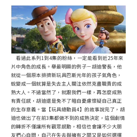
看過此系列1到4集的粉絲，一定能看到近25年來
片中角色的成長。舉最明顯的例子－胡迪警長，他
就從一個原本排擠新玩具巴斯光年的孩子氣角色，
蛻變成一個就算是失去主人關注依然克盡職責的成
熟大人。不過當然了，就跟我們一樣，再怎麼成熟
有責任感，胡迪還是免不了暗自憂慮懷疑自己真正
的生存意義。當【玩具總動員4】的故事說完了，胡
迪也做出了在前3集都做不到的成熟決定，這個劇情
的轉折不僅讓所有觀眾感動，相信也會讓不少大朋
友捫心自問，自己在失去與擁有之間又是如何選擇