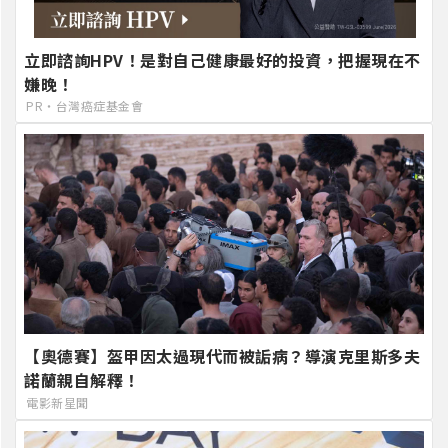
立即諮詢HPV！是對自己健康最好的投資，把握現在不
嫌晚！
PR・台灣癌症基金會
【奧德賽】盔甲因太過現代而被詬病？導演克里斯多夫
諾蘭親自解釋！
電影新星聞