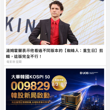
湯姆霍蘭表示他看過不同版本的【蜘蛛人：重生日】剪
輯，這版完全不行！
電影新星聞