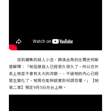
談到續集的殺人小丑，飾演此角的比爾史柯斯
嘉解釋：「牠這樣殺人已經很久很久了，所以在外
表上牠並不會有太大的改變…，不過牠的內心已經
發生變化了，牠現在能夠感覺到何謂恐懼。」【牠
第二章】預定9月5日在台上映。