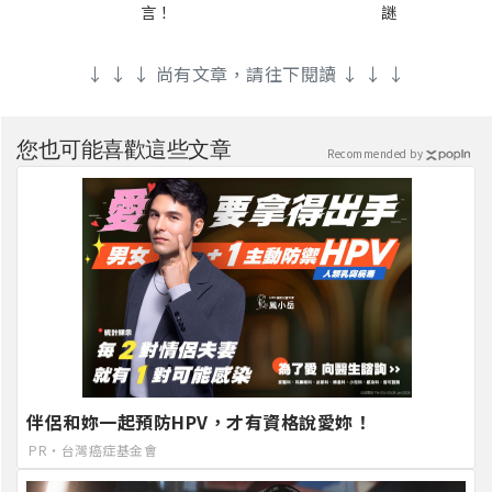
言！
謎
↓ ↓ ↓ 尚有文章，請往下閱讀 ↓ ↓ ↓
您也可能喜歡這些文章
Recommended by
伴侶和妳一起預防HPV，才有資格說愛妳！
PR・台灣癌症基金會