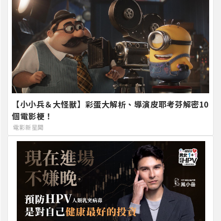
【小小兵＆大怪獸】彩蛋大解析、導演皮耶考芬解密10
個電影梗！
電影新星聞