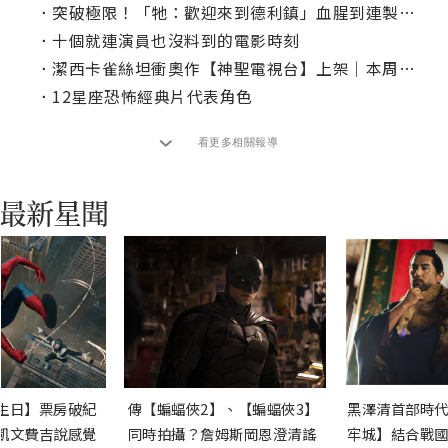
．
突破極限！「牠：歡迎來到德利鎮」血腥到連製作團隊超怕被禁！
．
十個就連演員也沒料到的電影時刻
．
潔西卡雀絲坦衝奧作【神聖電視台】上架｜本周線上、電視首播推薦
．
12星座恐怖經典片代表角色
看更多相關報導
生日】票房破紀
傳【蝙蝠俠2】、【蝙蝠俠3】
黑澤清首部時代
凱文費吉說感覺
同時拍攝？詹姆斯岡恩澄清謠
牢城】結合戰國