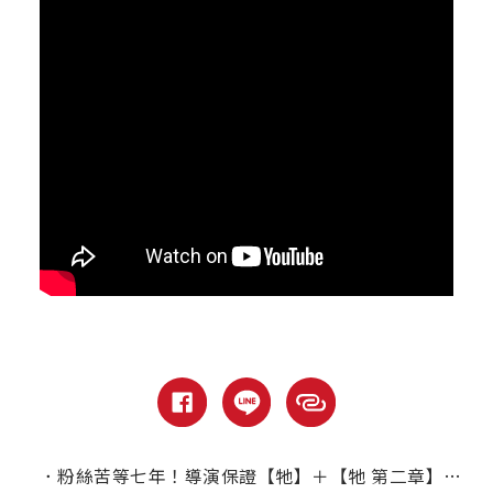
．
粉絲苦等七年！導演保證【牠】＋【牠 第二章】合輯版一定會剪！