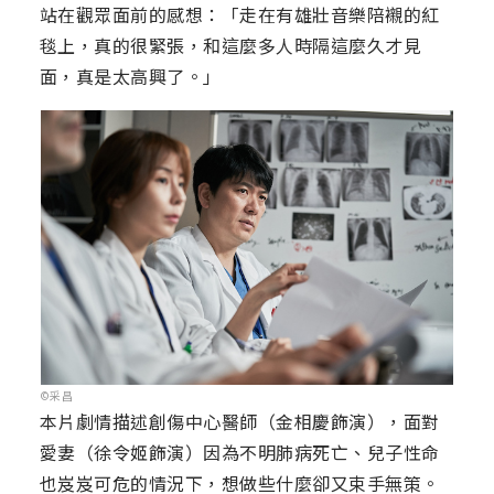
站在觀眾面前的感想：「走在有雄壯音樂陪襯的紅
毯上，真的很緊張，和這麼多人時隔這麼久才見
面，真是太高興了。」
©采昌
本片劇情描述創傷中心醫師（金相慶飾演），面對
愛妻（徐令姬飾演）因為不明肺病死亡、兒子性命
也岌岌可危的情況下，想做些什麼卻又束手無策。