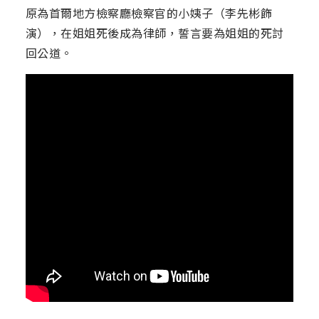
原為首爾地方檢察廳檢察官的小姨子（李先彬飾
演），在姐姐死後成為律師，誓言要為姐姐的死討
回公道。