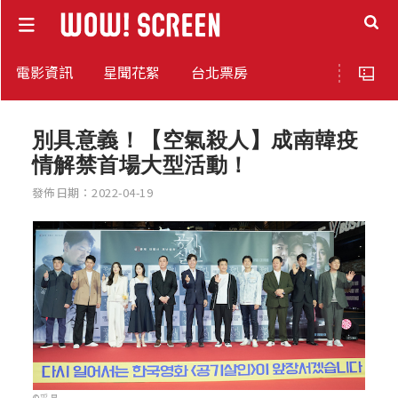
電影資訊
星聞花絮
台北票房
別具意義！【空氣殺人】成南韓疫
情解禁首場大型活動！
發佈日期：2022-04-19
©采昌