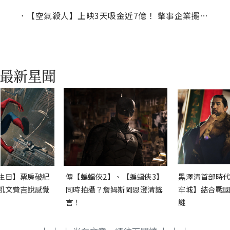
．
【空氣殺人】上映3天吸金近7億！ 肇事企業擺爛不賠引發社會痛批
生日】票房破紀
傳【蝙蝠俠2】、【蝙蝠俠3】
黑澤清首部時代
凱文費吉說感覺
同時拍攝？詹姆斯岡恩澄清謠
牢城】結合戰國
言！
謎