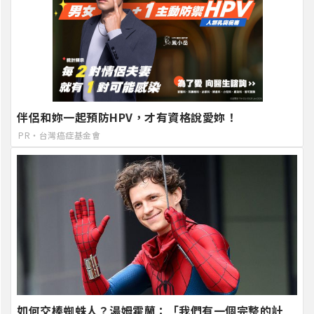
伴侶和妳一起預防HPV，才有資格說愛妳！
PR・台灣癌症基金會
如何交棒蜘蛛人？湯姆霍蘭：「我們有一個完整的計