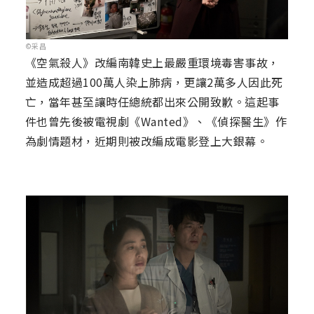
©采昌
《空氣殺人》改編南韓史上最嚴重環境毒害事故，
並造成超過100萬人染上肺病，更讓2萬多人因此死
亡，當年甚至讓時任總統都出來公開致歉。這起事
件也曾先後被電視劇《Wanted》、《偵探醫生》作
為劇情題材，近期則被改編成電影登上大銀幕。