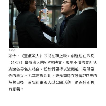
©采昌
如今，《空氣殺人》即將在韓上映，劇組也在昨晚
（4/18）舉辦盛大的VIP首映會，現場不僅佈置紅毯
廣邀各界名人站台，粉絲們更得以近距離一窺明星
們的丰采。尤其這場活動，更是南韓在睽違757天的
解禁日後，首場的電影大型公開活動，顯得特別具
有意義。