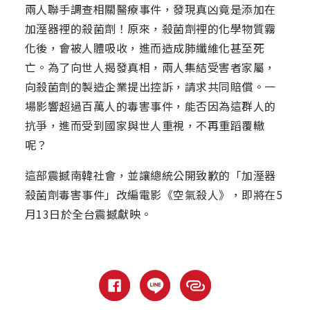
兩人聯手調查相關醫療事件，發現真凶竟是添加在
加溼器裡的殺菌劑！原來，殺菌劑裡的化學物質霧
化後，會被人體吸收，進而造成肺纖維化甚至死
亡。為了向世人揭發真相，兩人集結受害者家屬，
向殺菌劑的製造企業提出控訴，請求共同賠償。一
場影響超過百萬人的毒害事件，能否因為這群人的
抗爭，進而受到國家與世人重視，不再重蹈覆轍
呢？
這部震撼南韓社會，並讓總統公開致歉的「加溼器
殺菌劑毒害事件」改編電影《空氣殺人》，即將在5
月13日於全台震撼獻映。