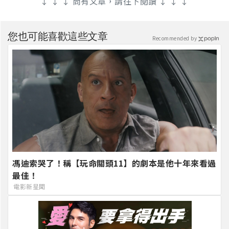
↓ ↓ ↓ 尚有文章，請往下閱讀 ↓ ↓ ↓
您也可能喜歡這些文章
Recommended by
馮迪索哭了！稱【玩命關頭11】的劇本是他十年來看過
最佳！
電影新星聞