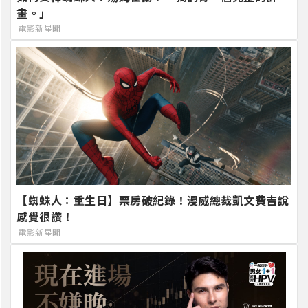
畫。」
電影新星聞
【蜘蛛人：重生日】票房破紀錄！漫威總裁凱文費吉說
感覺很讚！
電影新星聞