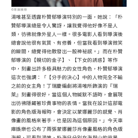
©車庫娛樂
湯唯甚至透露朴贊郁導演特別的一面，她說：「朴
贊郁導演總是令人驚訝，讓我覺得他好像不是人
類，彷彿就像外星人一樣。很多電影人看到導演後
總會說他很有氣質、有修養，但當我看到導演微笑
的瞬間，總覺得他散發出一股神祕感。」而在朴贊
郁導演的【親切的金子】、【下女的誘惑】等作
中，刻畫出許多極具魅力的女性角色，朴贊郁導演
這次也強調：「【分手的決心】中的人物完全不輸
之前的女主角！丁瑞慶編劇將湯唯所飾演的『瑞
萊』刻畫得很好，當這個人物緘默不語時，會展現
出彷彿隱藏著珍貴事物的表情。當我在設計這部電
影的角色版海報時，會決定以蒙娜麗莎的感覺、肖
像畫的風格來著手，也是因為這個原因。」今天車
庫娛樂也公布了兩張蒙娜麗莎肖像畫風格的角色版
海報，可看到湯唯、朴海日分別在海與山的背景