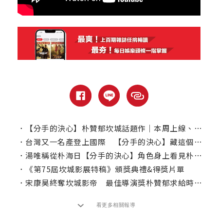
．
【分手的決心】朴贊郁坎城話題作｜本周上線、電視首播推薦
．
台灣又一名產登上國際 【分手的決心】藏這個彩蛋
．
湯唯稱從朴海日【分手的決心】角色身上看見朴贊郁的影子？！
．
《第75屆坎城影展特稿》頒獎典禮&得獎片單
．
宋康昊終奪坎城影帝 最佳導演獎朴贊郁求給時間再合作！
看更多相關報導