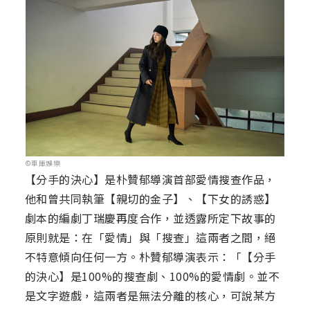
©車庫娛樂
【分手的決心】是朴贊郁導演首部愛情搜查作品，
他和曾共同執筆【親切的金子】、【下女的誘惑】
劇本的編劇丁瑞慶再度合作，並透露所定下故事的
原則就是：在「愛情」與「搜查」這兩者之間，絕
不特意傾向任何一方。朴贊郁導演表示：「【分手
的決心】是100%的搜查劇、100%的愛情劇。並不
是文字遊戲，這兩者是無法分離的核心，可說某方