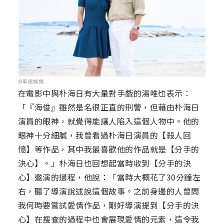
©車庫娛樂
在電影中與朴海日有大量對手戲的湯唯也表示：
「『海俊』雖然是名很正直的刑警，但藉由朴海日
演員的眼神，就覺得能讓人陷入這個人物中。他的
眼神十分細膩，我曾看過朴海日演員的【殺人回
憶】等作品，其中我最喜歡他的作品就是【分手的
決心】。」朴海日也回想起當時收到【分手的決
心】邀演的過程，他說：「當時大概花了30分鐘左
右，聽了導演說述說這個故事。之前身邊的人曾問
我何時要嘗試愛情作品，剛好導演提到【分手的決
心】在搜查的過程中也會展現愛情的元素，這令我