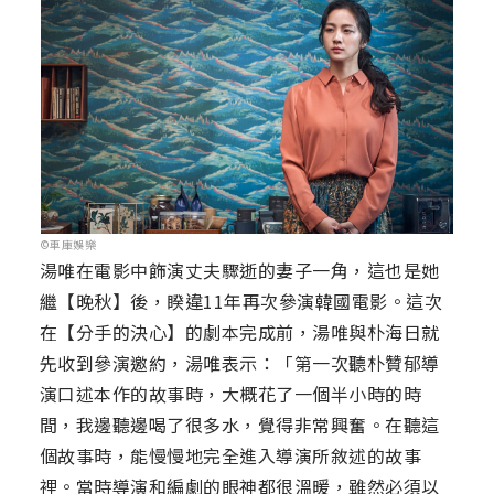
©車庫娛樂
湯唯在電影中飾演丈夫驟逝的妻子一角，這也是她
繼【晚秋】後，睽違11年再次參演韓國電影。這次
在【分手的決心】的劇本完成前，湯唯與朴海日就
先收到參演邀約，湯唯表示：「第一次聽朴贊郁導
演口述本作的故事時，大概花了一個半小時的時
間，我邊聽邊喝了很多水，覺得非常興奮。在聽這
個故事時，能慢慢地完全進入導演所敘述的故事
裡。當時導演和編劇的眼神都很溫暖，雖然必須以