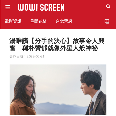
電影資訊
星聞花絮
台北票房
湯唯讚【分手的決心】故事令人興
奮 稱朴贊郁就像外星人般神祕
發佈日期：2022-06-21