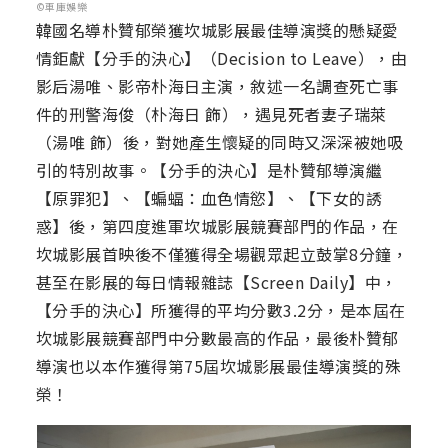
©車庫娛樂
韓國名導朴贊郁榮獲坎城影展最佳導演獎的懸疑愛
情鉅獻【分手的決心】（Decision to Leave），由
影后湯唯、影帝朴海日主演，敘述一名調查死亡事
件的刑警海俊（朴海日 飾），遇見死者妻子瑞萊
（湯唯 飾）後，對她產生懷疑的同時又深深被她吸
引的特別故事。【分手的決心】是朴贊郁導演繼
【原罪犯】、【蝙蝠：血色情慾】、【下女的誘
惑】後，第四度進軍坎城影展競賽部門的作品，在
坎城影展首映後不僅獲得全場觀眾起立鼓掌8分鐘，
甚至在影展的每日情報雜誌【Screen Daily】中，
【分手的決心】所獲得的平均分數3.2分，是本屆在
坎城影展競賽部門中分數最高的作品，最後朴贊郁
導演也以本作獲得第75屆坎城影展最佳導演獎的殊
榮！