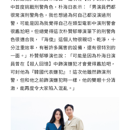
中首度挑戰刑警角色，朴海日表示：「男演員們都
很常演刑警角色，我也想過為何自己都沒演過刑
警，可能是因為我覺得自己在類型電影中演刑警會
很尷尬吧。但總覺得這次朴贊郁導演筆下的刑警角
色很適合我，『海俊』這個人物很親切、乾淨，十
分注重效率，有著許多厲害的設備，還有很特別的
一面。」朴贊郁導演也說：「可能是因為朴海日演
員曾在【殺人回憶】中飾演嫌犯才會覺得尷尬吧，
可封他為『韓國代表嫌犯』！這次他雖然飾演刑
警，但和他之前飾演嫌犯時一樣，他的雙眼十分清
澈，能再度令大家陷入混亂。」