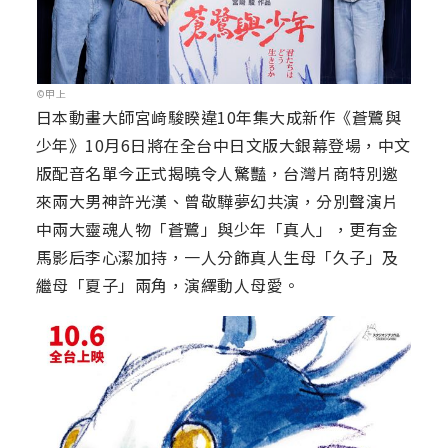
©甲上
日本動畫大師宮﨑駿睽違10年集大成新作《蒼鷺與
少年》10月6日將在全台中日文版大銀幕登場，中文
版配音名單今正式揭曉令人驚豔，台灣片商特別邀
來兩大男神許光漢、曾敬驊夢幻共演，分別聲演片
中兩大靈魂人物「蒼鷺」與少年「真人」，更有金
馬影后李心潔加持，一人分飾真人生母「久子」及
繼母「夏子」兩角，演繹動人母愛。