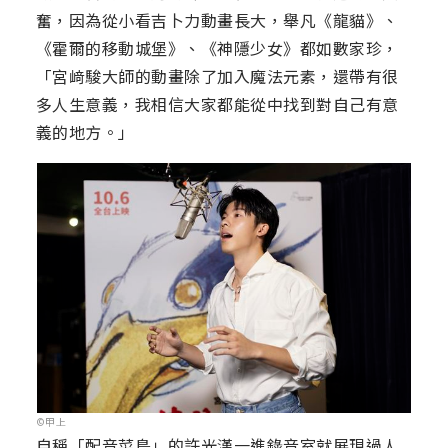
奮，因為從小看吉卜力動畫長大，舉凡《龍貓》、
《霍爾的移動城堡》、《神隱少女》都如數家珍，
「宮﨑駿大師的動畫除了加入魔法元素，還帶有很
多人生意義，我相信大家都能從中找到對自己有意
義的地方。」
©甲上
自稱「配音菜鳥」的許光漢一進錄音室就展現過人