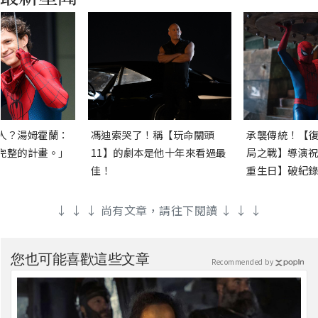
人？湯姆霍蘭：
馮迪索哭了！稱【玩命關頭
承襲傳統！【復
完整的計畫。」
11】的劇本是他十年來看過最
局之戰】導演祝
佳！
重生日】破紀錄
↓ ↓ ↓ 尚有文章，請往下閱讀 ↓ ↓ ↓
您也可能喜歡這些文章
Recommended by