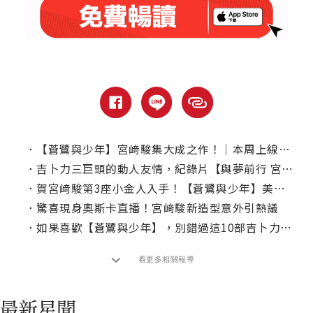
．
【蒼鷺與少年】宮﨑駿集大成之作！｜本周上線、電視首播推薦
．
吉卜力三巨頭的動人友情，紀錄片【與夢前行 宮﨑駿】5大看點
．
賀宮﨑駿第3座小金人入手！【蒼鷺與少年】美國高評價原因曝光
．
驚喜現身奧斯卡直播！宮﨑駿新造型意外引熱議
．
如果喜歡【蒼鷺與少年】，別錯過這10部吉卜力動畫
看更多相關報導