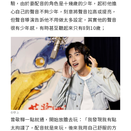
驗，由於要配音的角色是十幾歲的少年，起初他擔
心自己的聲音不夠少年，刻意將聲音拉高或提亮，
但聲音導演告訴他不用做太多設定，其實他的聲音
很有少年感，有時甚至聽起來只有8到10歲；
©甲上
曾敬驊一點就通，開始放膽去玩：「我發現我有點
太拘謹了，配音就是來玩，後來我用自己舒服的方