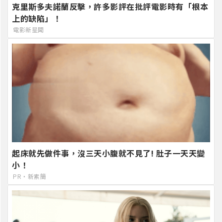
克里斯多夫諾蘭反擊，許多影評在批評電影時有「根本
上的缺陷」！
電影新星聞
起床就先做件事，沒三天小腹就不見了! 肚子一天天變
小！
PR・新素簡