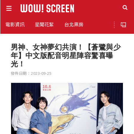
電影資訊
星聞花絮
台北票房
男神、女神夢幻共演！【蒼鷺與少
年】中文版配音明星陣容驚喜曝
光！
發佈日期：2023-09-25