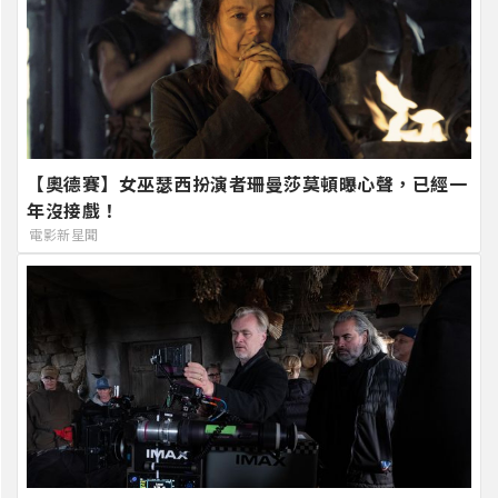
【奧德賽】女巫瑟西扮演者珊曼莎莫頓曝心聲，已經一
年沒接戲！
電影新星聞