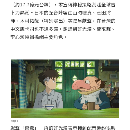
（約17.7億元台幣），零宣傳神秘策略刮起全球吉
卜力熱潮。日本的配音陣容由山時聰真、菅田將
暉、木村拓哉（特別演出）等眾星獻聲，在台灣的
中文版卡司也不遑多讓，邀請到許光漢、曾敬驊、
李心潔領銜擔綱主要角色。
©甲上
獻聲「蒼鷺」一角的許光漢表示接到配音邀約很興