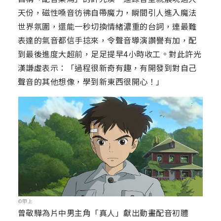
天份，磁性嗓音彷彿自帶魔力，瞬間引人進入魔法
世界氛圍，還能一秒切換情緒濃重的台詞，連最難
表達的氣音都信手捻來，令聲音導演讚譽有加，配
到最後進度大超前，足足提早4小時收工。對此許光
漢謙虛表示：「過程很新奇有趣，有開發到對自己
聲音的其他想像，學到新東西很開心！」
©甲上
曾敬驊為片中男主角「真人」獻出動畫配音初體