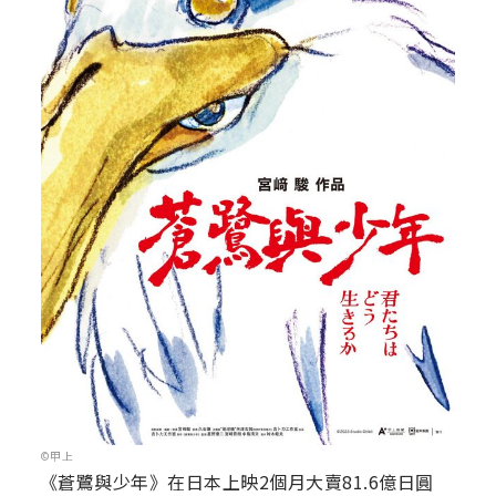
©甲上
《蒼鷺與少年》在日本上映2個月大賣81.6億日圓