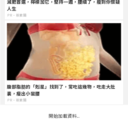
減肥首選，檸檬加它，堅持一週，腰細了，瘦到你懷疑
人生
PR・新素簡
腹部脂肪的「剋星」找到了，常吃這幾物，吃走大肚
囊，瘦出小蠻腰
PR・新素簡
開始加載資料..