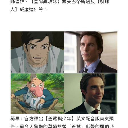
絲普伊、【星際異攻隊】戴夫巴帝斯塔及【蜘蛛
人】威廉達佛等。
稍早，官方釋出【蒼鷺與少年】英文配音版首支預
告，最令人驚豔的莫過於替「蒼鷺」獻聲的羅伯派