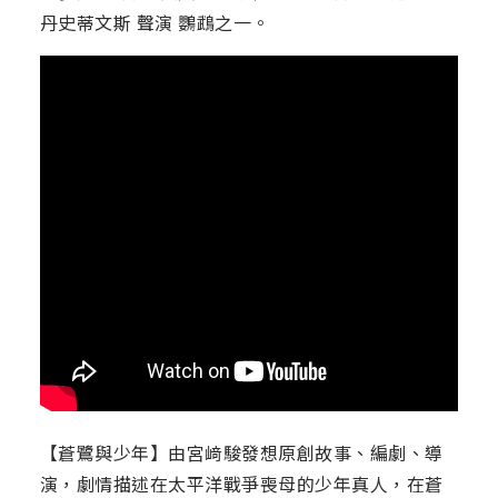
丹史蒂文斯 聲演 鸚鵡之一。
【蒼鷺與少年】由宮﨑駿發想原創故事、編劇、導
演，劇情描述在太平洋戰爭喪母的少年真人，在蒼