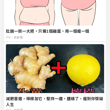
肚腩一抓一大把，只需1個雞蛋，用一個瘦一個
PR・新素簡
減肥首選，檸檬加它，堅持一週，腰細了，瘦到你懷疑
人生
PR・新素簡