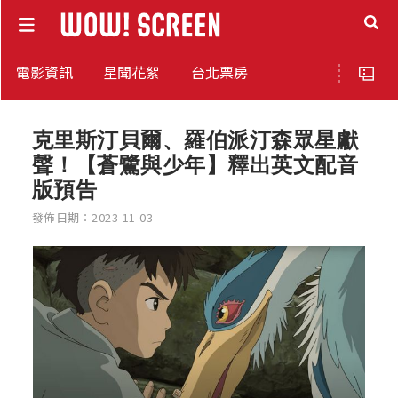
電影資訊
星聞花絮
台北票房
克里斯汀貝爾、羅伯派汀森眾星獻
聲！【蒼鷺與少年】釋出英文配音
版預告
發佈日期：2023-11-03