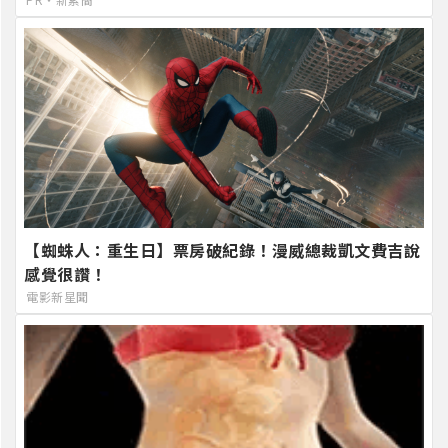
【蜘蛛人：重生日】票房破紀錄！漫威總裁凱文費吉說
感覺很讚！
電影新星聞