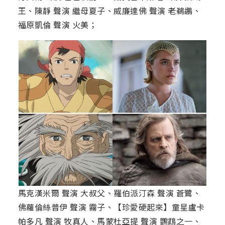
王、陳靜 聲演 繼母夏子、威廉達佛 聲演 老鵜鶘、
福原凱倫 聲演 火美；
馬克漢米爾 聲演 大叔父、羅伯派汀森 聲演 蒼鷺、
佛蘿倫絲普伊 聲演 霧子、【珍愛硬起來】童星盧卡
帕多凡 聲演 牧真人、馬蒙杜亞提 聲演 鸚鵡之一、