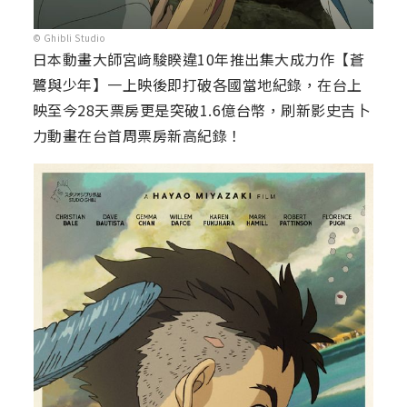
© Ghibli Studio
日本動畫大師宮﨑駿睽違10年推出集大成力作【蒼
鷺與少年】一上映後即打破各國當地紀錄，在台上
映至今28天票房更是突破1.6億台幣，刷新影史吉卜
力動畫在台首周票房新高紀錄！