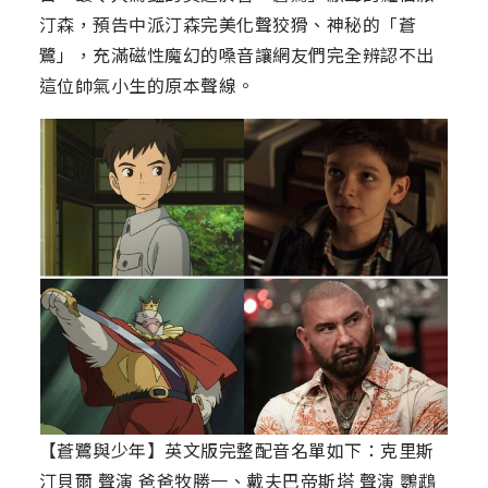
汀森，預告中派汀森完美化聲狡猾、神秘的「蒼
鷺」，充滿磁性魔幻的嗓音讓網友們完全辨認不出
這位帥氣小生的原本聲線。
【蒼鷺與少年】英文版完整配音名單如下：克里斯
汀貝爾 聲演 爸爸牧勝一、戴夫巴帝斯塔 聲演 鸚鵡