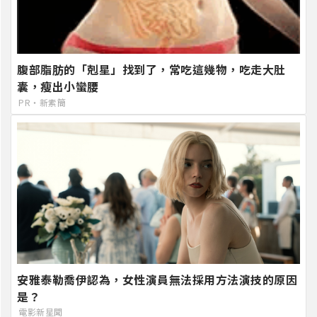
腹部脂肪的「剋星」找到了，常吃這幾物，吃走大肚
囊，瘦出小蠻腰
PR・新素簡
安雅泰勒喬伊認為，女性演員無法採用方法演技的原因
是？
電影新星聞