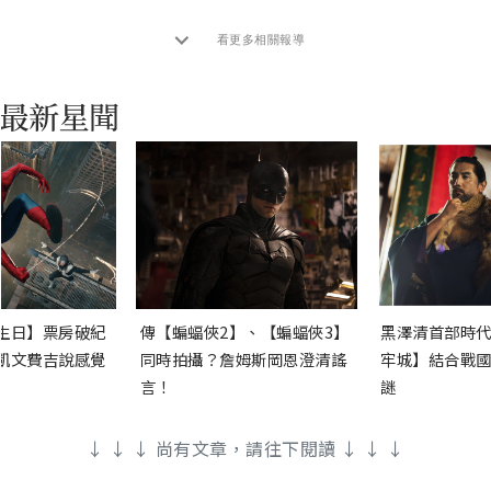
看更多相關報導
生日】票房破紀
傳【蝙蝠俠2】、【蝙蝠俠3】
黑澤清首部時代
凱文費吉說感覺
同時拍攝？詹姆斯岡恩澄清謠
牢城】結合戰國
言！
謎
↓ ↓ ↓ 尚有文章，請往下閱讀 ↓ ↓ ↓