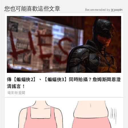
您也可能喜歡這些文章
Recommended by
傳【蝙蝠俠2】、【蝙蝠俠3】同時拍攝？詹姆斯岡恩澄
清謠言！
電影新星聞