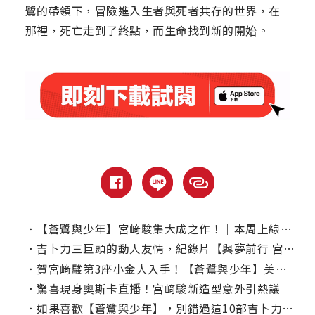
鷺的帶領下，冒險進入生者與死者共存的世界，在
那裡，死亡走到了終點，而生命找到新的開始。
．
【蒼鷺與少年】宮﨑駿集大成之作！｜本周上線、電視首播推薦
．
吉卜力三巨頭的動人友情，紀錄片【與夢前行 宮﨑駿】5大看點
．
賀宮﨑駿第3座小金人入手！【蒼鷺與少年】美國高評價原因曝光
．
驚喜現身奧斯卡直播！宮﨑駿新造型意外引熱議
．
如果喜歡【蒼鷺與少年】，別錯過這10部吉卜力動畫