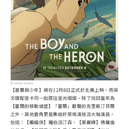
© Ghibli Studio
【蒼鷺與少年】將在12月8日正式於北美上映，而英
文版配音卡司一如既往星光熠熠，除了找回當年為
【霍爾的移動城堡】「霍爾」獻聲的克里斯汀貝爾
之外，其他要角更是集結好萊塢演技派大咖演員，
包括：【蝙蝠俠】羅伯派汀森、【黑寡婦】佛蘿倫