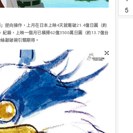
」逆向操作，上月在日本上映4天就衝破21.4億日圓（約
紀錄，上映一個月已橫掃62億3500萬日圓（約13.7億台
粉絲敲破碗引頸期待。