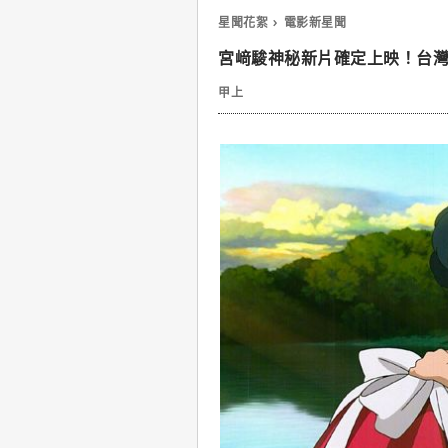
星聞花絮
電影新星聞
宮﨑駿神秘新片確定上映！台
甲上