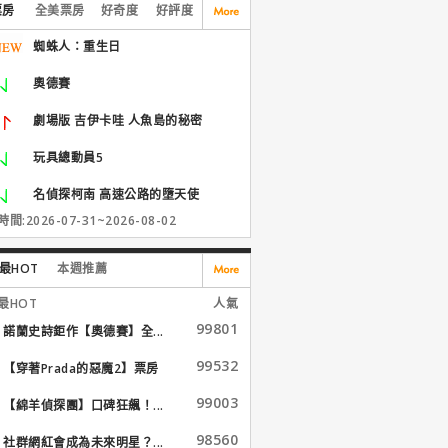
票房
全美票房
好奇度
好評度
蜘蛛人：重生日
奧德賽
劇場版 吉伊卡哇 人魚島的秘密
玩具總動員5
名偵探柯南 高速公路的墮天使
間:2026-07-31~2026-08-02
最HOT
本週推薦
最HOT
人氣
99801
諾蘭史詩鉅作【奧德賽】全...
99532
【穿著Prada的惡魔2】票房
大...
99003
【綿羊偵探團】口碑狂飆！...
98560
社群網紅會成為未來明星？...