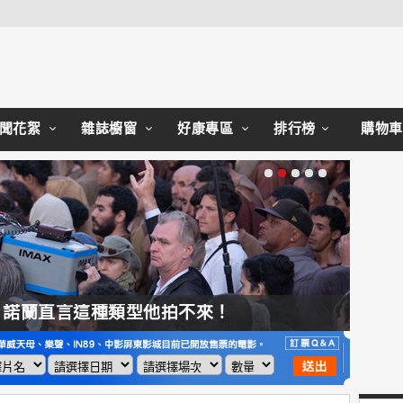
Close
聞花絮
雜誌櫥窗
好康專區
排行榜
購物車
，諾蘭直言這種類型他拍不來！