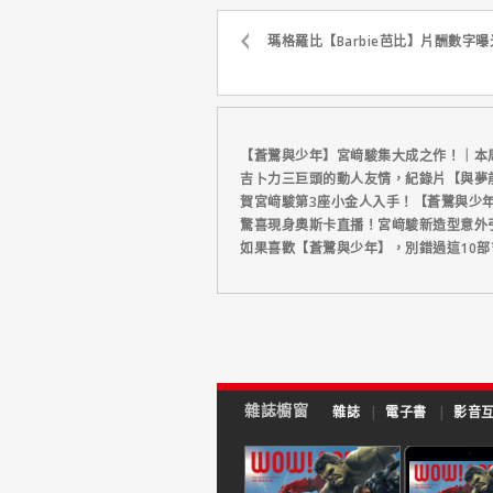
瑪格羅比【Barbie芭比】片酬數字曝
【蒼鷺與少年】宮﨑駿集大成之作！｜本
吉卜力三巨頭的動人友情，紀錄片【與夢前
賀宮﨑駿第3座小金人入手！【蒼鷺與少
驚喜現身奧斯卡直播！宮﨑駿新造型意外
如果喜歡【蒼鷺與少年】，別錯過這10部
雜誌櫥窗
雜誌
|
電子書
|
影音