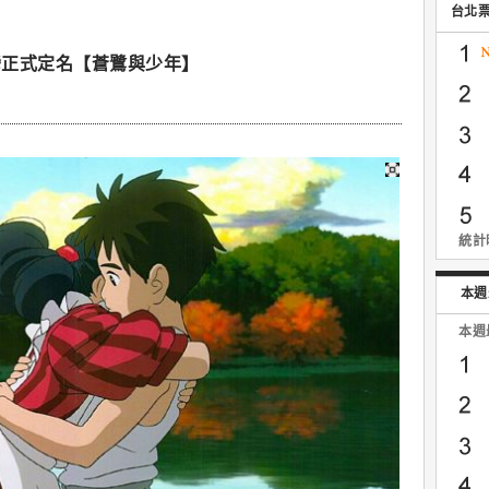
台北
灣正式定名【蒼鷺與少年】
統計時
本週
本週