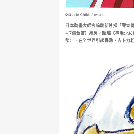
©Studio Ghibli / twitter
日本動畫大師宮﨑駿新片採「零宣傳
4.7億台幣）票房，超越《神隱少女》
幣），在全世界引起轟動，吉卜力