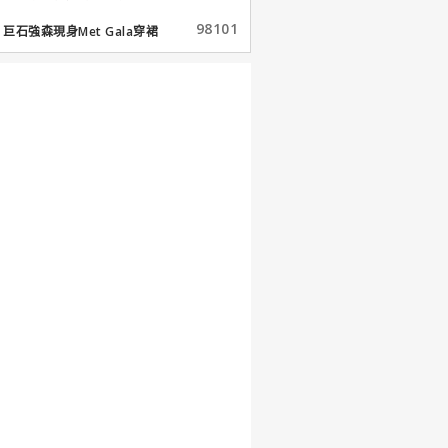
98101
巨石強森現身Met Gala穿裙
子...