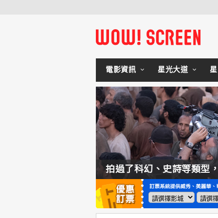
電影資訊
星光大道
星
如何交棒蜘蛛人？湯姆霍蘭：「我們有一個完整的計畫。」
拍過了科幻、史詩等類型