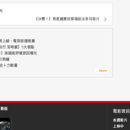
光
【沙贊！】男星譴責好萊塢拍太多垃圾片
周上線、電視首播推薦
行 宮﨑駿】5大看點
年】美國高評價原因曝光
引熱議
吉卜力動畫
互動版
電影資訊
本週新片
上映中