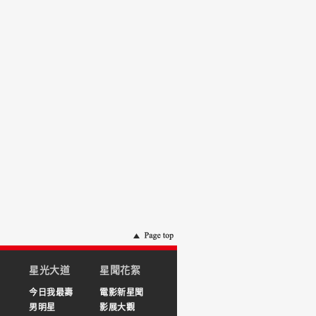
星光大道
星聞花絮
今日我最壽
電影新星聞
男明星
影展大觀