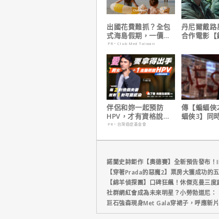
出國花費難抓？全包
丹尼爾戴路
式海島假期，一價搞
合作電影【
定食宿玩樂，省錢更
｜本周上線
PR・Club Med Taiwan
省心！
播推薦
伴侶和妳一起預防
傳【蝙蝠俠
HPV，才有資格說愛
蝠俠3】同
妳！
姆斯岡恩澄
PR・台灣癌症基金會
諾蘭史詩鉅作【奧德賽】全新預告發布！I
【穿著Prada的惡魔2】票房大獲成功的
【綿羊偵探團】口碑狂飆！休傑克曼三度
社群網紅會成為未來明星？小勞勃道尼：
巨石強森現身Met Gala穿裙子，呼應