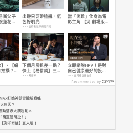
易斯父子
出遊只要帶這瓶，氣
當「災難」化身為電
銀蓮花】
色好明亮
影主角 【災 劇場版】
、電視首
震撼感官與觀影思維
PR・三得利健康網路商店
2】、【蝙
下個月房租差一點？
立即諮詢HPV！是對
時拍攝？詹
快上【易借網】三分
自己健康最好的投
清謠言！
鐘解決燃眉之急
資，把握現在不嫌
PR・易借網
PR・台灣癌症基金會
晚！
Recommended by
MAX打造神話冒險新巔峰
五大原因？
感動落淚大讚超動人
「簡直是胡扯！」
新片【海洋奇緣】真人版！