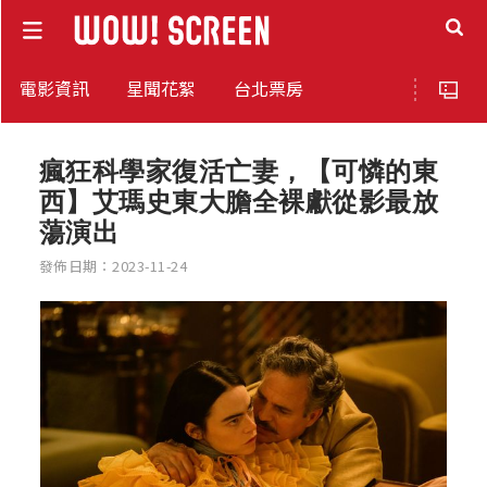
電影資訊
星聞花絮
台北票房
瘋狂科學家復活亡妻，【可憐的東
西】艾瑪史東大膽全裸獻從影最放
蕩演出
發佈日期：2023-11-24