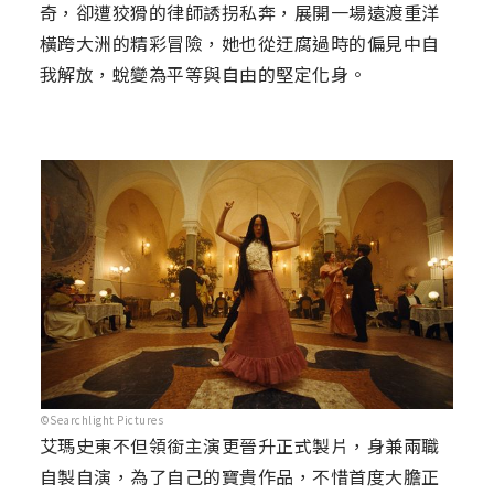
奇，卻遭狡猾的律師誘拐私奔，展開一場遠渡重洋
橫跨大洲的精彩冒險，她也從迂腐過時的偏見中自
我解放，蛻變為平等與自由的堅定化身。
©Searchlight Pictures
艾瑪史東不但領銜主演更晉升正式製片，身兼兩職
自製自演，為了自己的寶貴作品，不惜首度大膽正