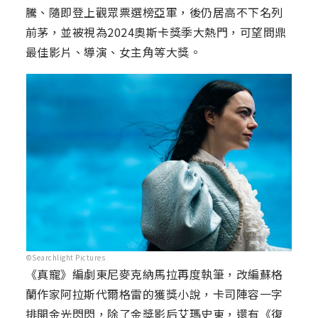
騰、隨即登上觀眾票選榜亞軍，後仍居高不下名列
前茅，並被視為2024奧斯卡獎季大熱門，可望問鼎
最佳影片、導演、女主角等大獎。
©Searchlight Pictures
《真寵》編劇東尼麥克納馬拉再度執筆，改編蘇格
蘭作家阿拉斯代爾格雷的獲獎小說，卡司陣容一字
排開金光閃閃，除了金獎影后艾瑪史東，還有《復