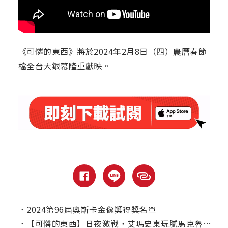
《可憐的東西》將於2024年2月8日（四）農曆春節
檔全台大銀幕隆重獻映。
．
2024第96屆奧斯卡金像獎得獎名單
．
【可憐的東西】日夜激戰，艾瑪史東玩膩馬克魯法洛：閃邊去！