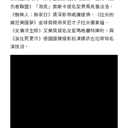
仇者聯盟》「浩克」奧斯卡提名型男馬克魯法洛、
《蜘蛛人：無家日》資深影帝威廉達佛、《拉米的
瘋狂美國夢》金球獎視帝笑匠才子拉米優素福、
《女傭浮生錄》艾美獎提名女星瑪格麗特庫利，與
《淚比死更冷》德國國寶級影后漢娜許古拉等知名
演技派。