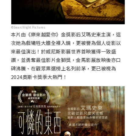
©Searchlight Pictures
本片由《樂來越愛你》金獎影后艾瑪史東主演，這
次她為戲犧牲大膽全裸入鏡，更被譽為個人從影以
來最佳演出！於威尼斯影展世界首映獲得一致盛
讚，並勇奪最佳影片金獅獎，金馬影展放映後亦口
碑沸騰、在觀眾票選榜上名列前茅，更已被視為
2024奧斯卡獎季大熱門！