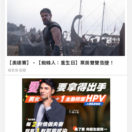
【奧德賽】、【蜘蛛人：重生日】票房雙雙告捷！
電影新星聞