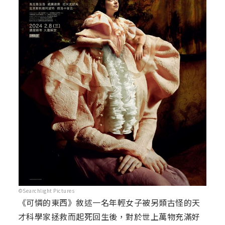
©Searchlight Pictures
《可憐的東西》敘述一名年輕女子被另類古怪的天
才科學家拯救而起死回生後，對於世上萬物充滿好