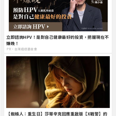
立即諮詢HPV！是對自己健康最好的投資，把握現在不
嫌晚！
PR・台灣癌症基金會
【蜘蛛人：重生日】莎蒂辛克回應重啟版【X戰警】的