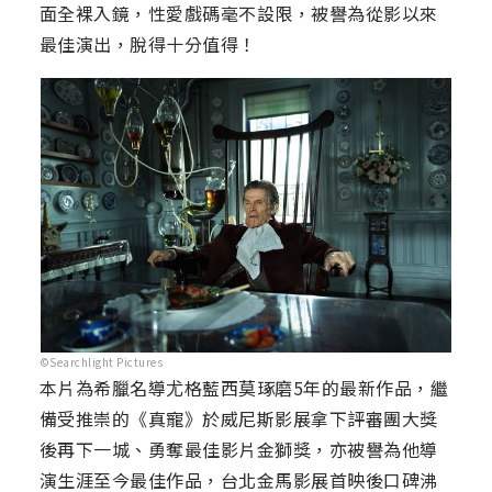
面全裸入鏡，性愛戲碼毫不設限，被譽為從影以來
最佳演出，脫得十分值得！
©Searchlight Pictures
本片為希臘名導尤格藍西莫琢磨5年的最新作品，繼
備受推崇的《真寵》於威尼斯影展拿下評審團大獎
後再下一城、勇奪最佳影片金獅獎，亦被譽為他導
演生涯至今最佳作品，台北金馬影展首映後口碑沸