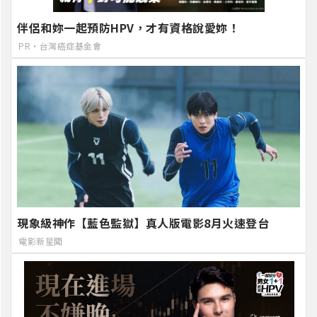
伴侶和妳一起預防HPV，才有資格說愛妳！
PR・台灣癌症基金會
現象級神作【藍色監獄】真人版電影8月火速登台
電影新星聞