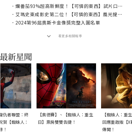
．
爛番茄93%超高新鮮度！【可憐的東西】試片口碑爆棚
．
艾瑪史東成影史第二位！【可憐的東西】風光提名11項奧斯卡
．
2024第96屆奧斯卡金像獎完整入圍名單
看更多相關報導
復仇者聯盟：終
【奧德賽】、【蜘蛛人：重生
【蜘蛛人：重生
祝賀【蜘蛛人：
日】票房雙雙告捷！
回應重啟版【X
錄！
傳聞！