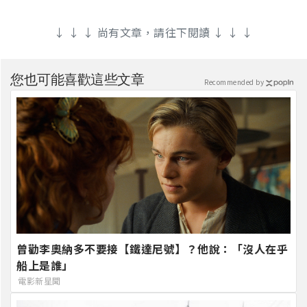
↓ ↓ ↓ 尚有文章，請往下閱讀 ↓ ↓ ↓
您也可能喜歡這些文章
Recommended by
曾勸李奧納多不要接【鐵達尼號】？他說：「沒人在乎
船上是誰」
電影新星聞