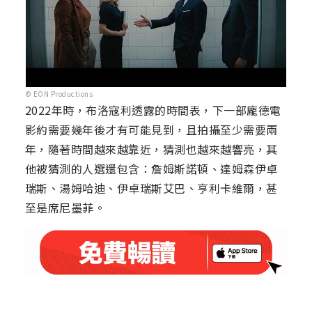
© EON Productions
2022年時，布洛寇利透露的時間表，下一部龐德電
影約需要幾年後才有可能見到，且拍攝至少需要兩
年，隨著時間越來越靠近，猜測也越來越響亮，其
他被猜測的人選還包含：詹姆斯諾頓、達姆森伊卓
瑞斯、湯姆哈迪、伊卓瑞斯艾巴、亨利卡維爾，甚
至是席尼墨菲。