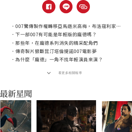
．
007驚傳製作權轉移亞馬遜米高梅，布洛寇利家族退居二線！
．
下一部007有可能是年輕版的龐德嗎？
．
那些年，在龐德系列消失的精采配角們
．
傳奇製片狠斷昆汀塔倫提諾007電影夢
．
為什麼「龐德」一角不找年輕演員來演？
看更多相關報導