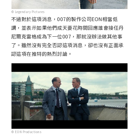
© Legendary Pictures
不過對於這項消息，007的製作公司EON相當低
調，並表示如果他們成天要花時間回應誰會接任丹
尼爾克雷格成為下一位007，那就沒辦法做其他事
了。雖然沒有完全否認這項消息，卻也沒有正面承
認這項在推特的熱烈討論。
© EON Productions