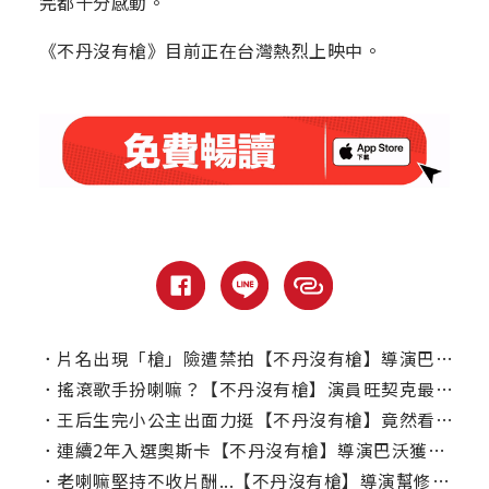
完都十分感動。
《不丹沒有槍》目前正在台灣熱烈上映中。
．
片名出現「槍」險遭禁拍【不丹沒有槍】導演巴沃靈機化解危機
．
搖滾歌手扮喇嘛？【不丹沒有槍】演員旺契克最哈007
．
王后生完小公主出面力挺【不丹沒有槍】竟然看哭了！
．
連續2年入選奧斯卡【不丹沒有槍】導演巴沃獲讚「簡直奇蹟！」
．
老喇嘛堅持不收片酬...【不丹沒有槍】導演幫修建佛塔完成心願