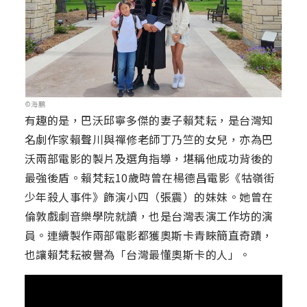
©海鵬
有趣的是，巴沃邱寧多傑的妻子賴梵耘，是台灣知
名劇作家賴聲川與禪修老師丁乃竺的女兒，亦為巴
沃兩部電影的製片及選角指導，堪稱他成功背後的
最強後盾。賴梵耘10歲時曾在楊德昌電影《牯嶺街
少年殺人事件》飾演小四（張震）的妹妹。她曾在
倫敦戲劇音樂學院就讀，也是台灣表演工作坊的演
員。連續製作兩部電影都獲奧斯卡青睞簡直奇蹟，
也讓賴梵耘被譽為「台灣最懂奧斯卡的人」。