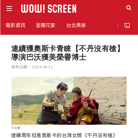
電影資訊
星聞花絮
台北票房
連續獲奧斯卡青睞【不丹沒有槍】
導演巴沃獲美榮譽博士
發佈日期：2024-06-11
©海鵬
連續兩年挺進奧斯卡的台灣女婿《不丹沒有槍》