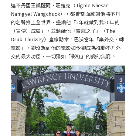
連不丹國王凱薩爾·旺楚克（Jigme Khesar
Namgyel Wangchuck），都曾當面感謝他將不丹
的名聲推上全世界，盛讚他「2年就做到我20年的
（宣傳）成績」，並頒給他「雷龍之子」（The
Druk Thuksey）皇家勳章。巴沃當年「棄外交、轉
電影」，卻沒想到他的電影如今卻成為推動不丹外
交的最大功臣，一切猶如「彩虹」的變幻無窮。