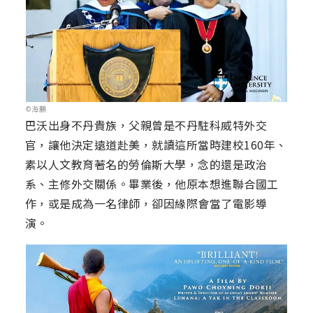
©海鵬
巴沃出身不丹貴族，父親曾是不丹駐科威特外交
官，讓他決定遠道赴美，就讀這所當時建校160年、
素以人文教育著名的勞倫斯大學，念的還是政治
系、主修外交關係。畢業後，他原本想進聯合國工
作，或是成為一名律師，卻因緣際會當了電影導
演。