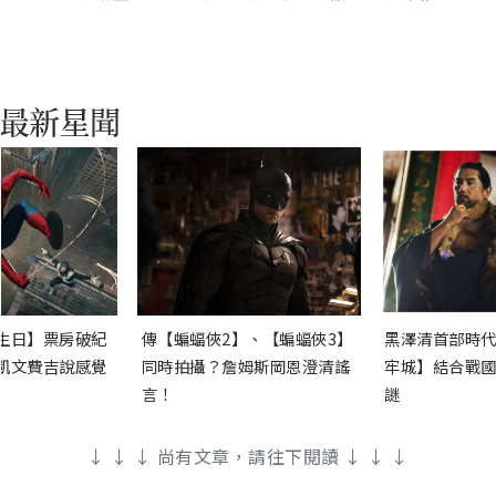
生日】票房破紀
傳【蝙蝠俠2】、【蝙蝠俠3】
黑澤清首部時代
凱文費吉說感覺
同時拍攝？詹姆斯岡恩澄清謠
牢城】結合戰國
言！
謎
↓ ↓ ↓ 尚有文章，請往下閱讀 ↓ ↓ ↓