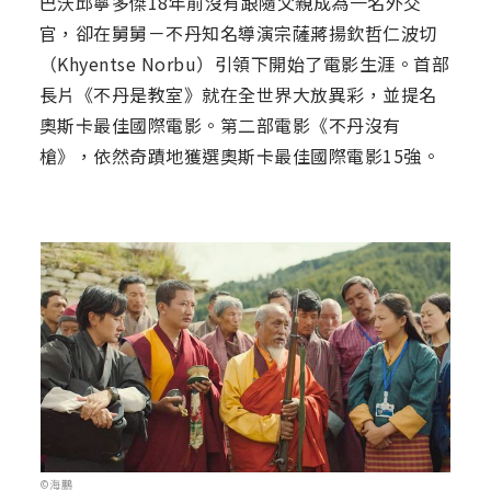
巴沃邱寧多傑18年前沒有跟隨父親成為一名外交
官，卻在舅舅－不丹知名導演宗薩蔣揚欽哲仁波切
（Khyentse Norbu）引領下開始了電影生涯。首部
長片《不丹是教室》就在全世界大放異彩，並提名
奧斯卡最佳國際電影。第二部電影《不丹沒有
槍》，依然奇蹟地獲選奧斯卡最佳國際電影15強。
©海鵬