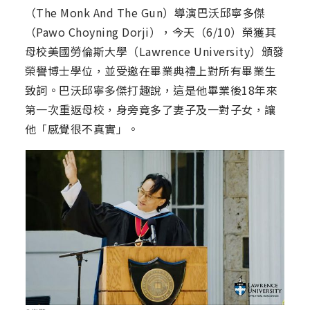
（The Monk And The Gun）導演巴沃邱寧多傑
（Pawo Choyning Dorji），今天（6/10）榮獲其
母校美國勞倫斯大學（Lawrence University）頒發
榮譽博士學位，並受邀在畢業典禮上對所有畢業生
致詞。巴沃邱寧多傑打趣說，這是他畢業後18年來
第一次重返母校，身旁竟多了妻子及一對子女，讓
他「感覺很不真實」。