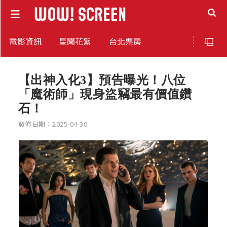
電影資訊
星聞花絮
台北票房
【出神入化3】預告曝光！八位
「魔術師」現身盜竊最有價值鑽
石！
發佈日期：2025-04-30