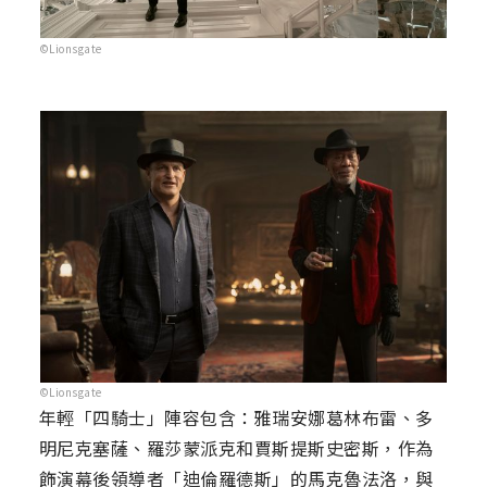
©Lionsgate
©Lionsgate
年輕「四騎士」陣容包含：雅瑞安娜葛林布雷、多
明尼克塞薩、羅莎蒙派克和賈斯提斯史密斯，作為
飾演幕後領導者「迪倫羅德斯」的馬克魯法洛，與