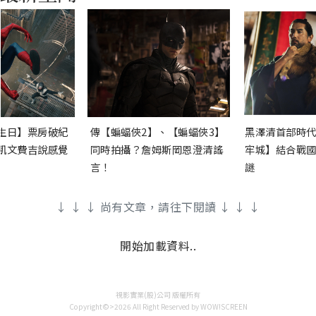
生日】票房破紀
傳【蝙蝠俠2】、【蝙蝠俠3】
黑澤清首部時代
凱文費吉說感覺
同時拍攝？詹姆斯岡恩澄清謠
牢城】結合戰國
言！
謎
↓ ↓ ↓ 尚有文章，請往下閱讀 ↓ ↓ ↓
開始加載資料..
視影實業(股)公司 版權所有
Copyright©>2026 All Right Reserved by WOW!SCREEN