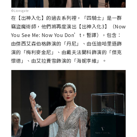
©Lionsgate
在【出神入化】的過去系列裡，「四騎士」是一群
竊盜魔術師，他們將再度演出【出神入化3】（Now
You See Me: Now You Don’t，暫譯），包含：
由傑西艾森伯格飾演的「丹尼」、由伍迪哈里遜飾
演的「梅利麥金尼」、由戴夫法蘭科飾演的「傑克
懷德」、由艾拉費雪飾演的「海妮李維」。