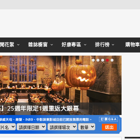
Close
聞花絮
雜誌櫥窗
好康專區
排行榜
購物車
】25週年限定1週重返大銀幕