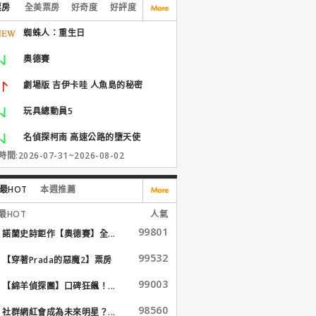
票房
全美票房
好奇度
好評度
蜘蛛人：重生日
奧德賽
劇場版 吉伊卡哇 人魚島的秘密
玩具總動員5
名偵探柯南 高速公路的墮天使
間:2026-07-31~2026-08-02
最HOT
本週推薦
最HOT
人氣
99801
諾蘭史詩鉅作【奧德賽】全...
99532
【穿著Prada的惡魔2】票房
大...
99003
【綿羊偵探團】口碑狂飆！...
98560
社群網紅會成為未來明星？...