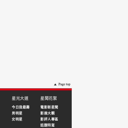
星光大道
星聞花絮
今日我最壽
電影新星聞
男明星
影展大觀
女明星
影評人專區
話題特寫