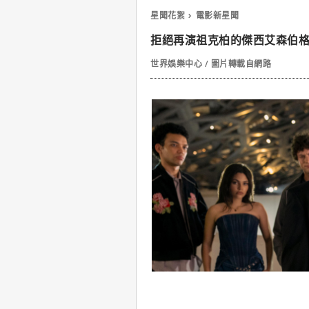
星聞花絮
電影新星聞
拒絕再演祖克柏的傑西艾森伯
世界娛樂中心 / 圖片轉載自網路