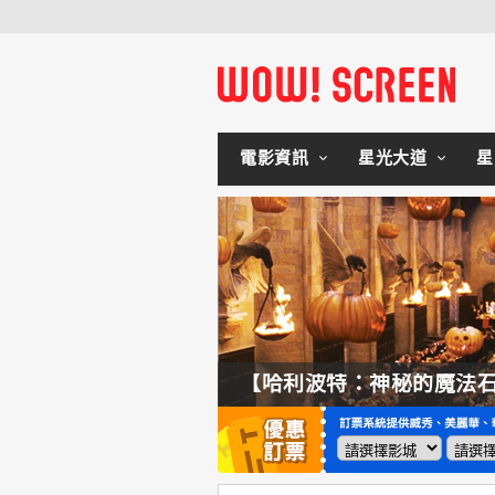
電影資訊
星光大道
星
【奧德賽】配角也精采，扮演女巫瑟西的心情？珊曼莎莫頓：「感覺就像重生」
【哈利波特：神秘的魔法石