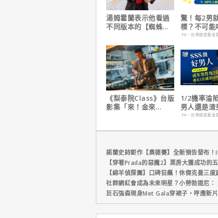
湯姆霍蘭表示他看過
驚！每2男
不同版本的【蜘蛛
標？不可能
人：重生日】剪輯，
PR・台灣癌症基金
這版完全不行！
《梨泰院Class》台版
1/2機率淪
影集「來！金來
男人還是渣
號！」HBO Max熱血
在這
PR・台灣癌症基金
上線
諾蘭史詩鉅作【奧德賽】全新預告發布！I
【穿著Prada的惡魔2】票房大獲成功的
【綿羊偵探團】口碑狂飆！休傑克曼三度
社群網紅會成為未來明星？小勞勃道尼：
巨石強森現身Met Gala穿裙子，呼應