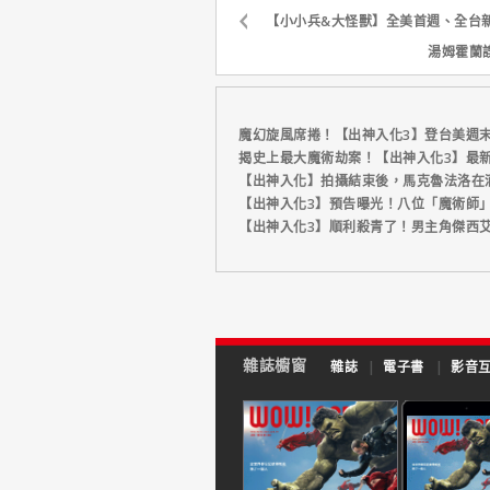
【小小兵&大怪獸】全美首週、全台新
湯姆霍蘭
魔幻旋風席捲！【出神入化3】登台美週
揭史上最大魔術劫案！【出神入化3】最
【出神入化】拍攝結束後，馬克魯法洛在
【出神入化3】預告曝光！八位「魔術師
【出神入化3】順利殺青了！男主角傑西
雜誌櫥窗
雜誌
|
電子書
|
影音