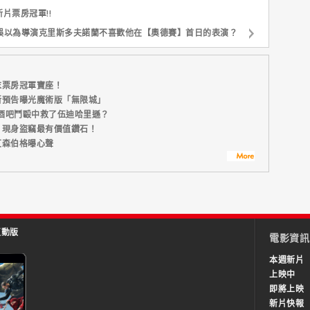
片票房冠軍!!
誤以為導演克里斯多夫諾蘭不喜歡他在【奧德賽】首日的表演？
末票房冠軍寶座！
新預告曝光魔術版「無限城」
酒吧鬥毆中救了伍迪哈里遜？
」現身盜竊最有價值鑽石！
艾森伯格曝心聲
互動版
電影資訊
本週新片
上映中
即將上映
新片快報