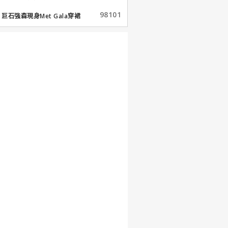
98101
巨石強森現身Met Gala穿裙
子...