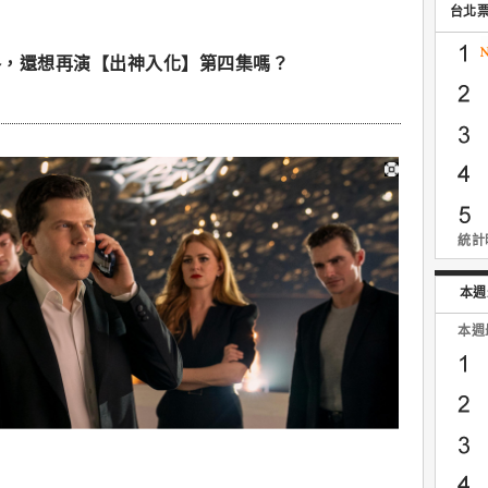
台北
格，還想再演【出神入化】第四集嗎？
統計時
本週
本週