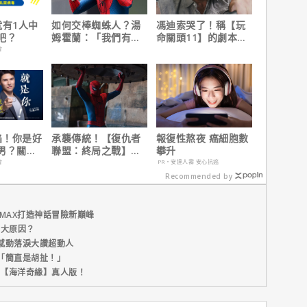
就有1人中
如何交棒蜘蛛人？湯
馮迪索哭了！稱【玩
吧？
姆霍蘭：「我們有一
命關頭11】的劇本是
個完整的計畫。」
他十年來看過最佳！
會
陷！你是好
承襲傳統！【復仇者
報復性熬夜 癌細胞數
男？關鍵
聯盟：終局之戰】導
攀升
演祝賀【蜘蛛人：重
會
PR・安達人壽 安心抗癌
生日】破紀錄！
Recommended by
MAX打造神話冒險新巔峰
五大原因？
感動落淚大讚超動人
「簡直是胡扯！」
新片【海洋奇緣】真人版！