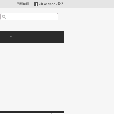
回到首頁
|
以Facebook登入
安海瑟薇苦等8年如願合作