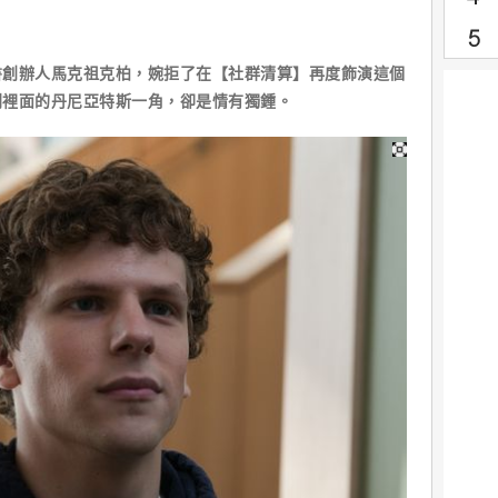
書創辦人馬克祖克柏，婉拒了在【社群清算】再度飾演這個
列裡面的丹尼亞特斯一角，卻是情有獨鍾。