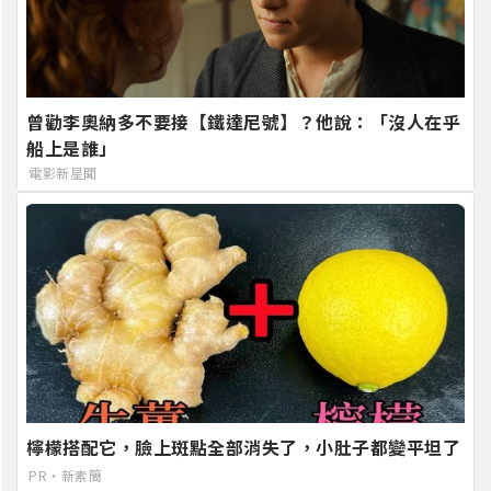
曾勸李奧納多不要接【鐵達尼號】？他說：「沒人在乎
船上是誰」
電影新星聞
檸檬搭配它，臉上斑點全部消失了，小肚子都變平坦了
PR・新素簡