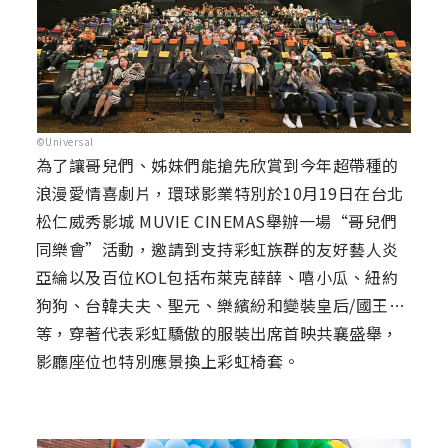
©Universal
為了讓哥兒們、姊妹們能搶先欣賞到今年超帶種的
浪漫愛情喜劇片，環球影業特別於10月19日在台北
松仁威秀影城 MUVIE CINEMAS舉辦一場“哥兒們
同樂會”活動，邀請到支持彩虹族群的友好藝人炎
亞綸以及百位KOL包括布萊克薛薛、嘻小瓜、紐約
狗狗、台韓夫夫、聖元、樂繽紛和變裝皇后/國王…
等，穿著代表彩虹驕傲的服裝出席首映共襄盛舉，
影廳座位也特別應景換上彩虹椅套。