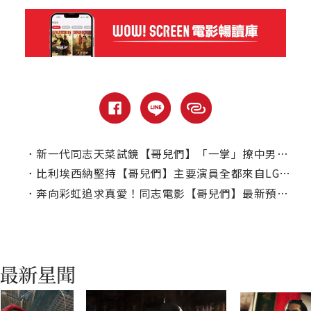
．
新一代同志天菜試鏡【哥兒們】「一掌」撩中男主角：就是他了！
．
比利埃西納堅持【哥兒們】主要演員全都來自LGBTQ+族群
．
奔向彩虹追求真愛！同志電影【哥兒們】最新預告又甜又爆笑