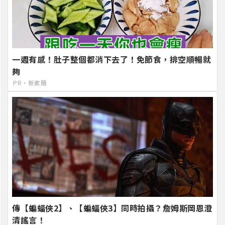
一週有感！肚子整個都消下去了！免節食，排空順暢就
夠
PR・新素簡
傳【蝙蝠俠2】、【蝙蝠俠3】同時拍攝？詹姆斯岡恩澄
清謠言！