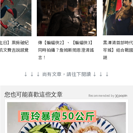
生日】票房破紀
傳【蝙蝠俠2】、【蝙蝠俠3】
黑澤清首部時代
凱文費吉說感覺
同時拍攝？詹姆斯岡恩澄清謠
牢城】結合戰國
言！
謎
↓ ↓ ↓ 尚有文章，請往下閱讀 ↓ ↓ ↓
您也可能喜歡這些文章
Recommended by