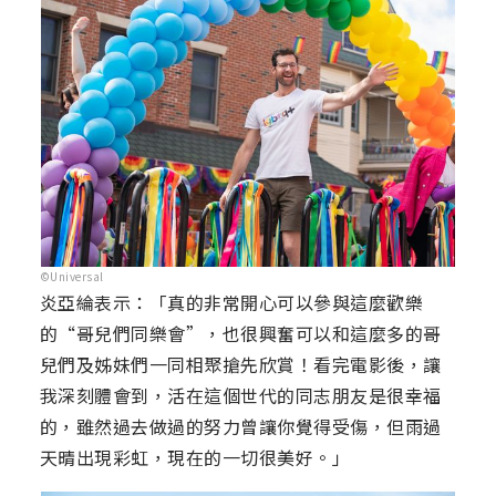
©Universal
炎亞綸表示：「真的非常開心可以參與這麼歡樂
的“哥兒們同樂會”，也很興奮可以和這麼多的哥
兒們及姊妹們一同相聚搶先欣賞！看完電影後，讓
我深刻體會到，活在這個世代的同志朋友是很幸福
的，雖然過去做過的努力曾讓你覺得受傷，但雨過
天晴出現彩虹，現在的一切很美好。」