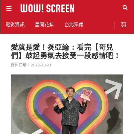
電影資訊
星聞花絮
台北票房
愛就是愛！炎亞綸：看完【哥兒
們】鼓起勇氣去接受一段感情吧！
發佈日期：2022-10-21