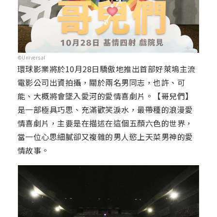
©Universal
環球影業將於10月28日驕傲地推出首部好萊塢主流
電影公司出資拍攝，關於兩名男同志，也許、可
能、大概將會墜入愛河的愛情喜劇片。【哥兒們】
是一部極具巧思、充滿歡笑淚水，最帶種的浪漫愛
情喜劇片，主要是在描述在這個五顏六色的世界，
當一位心思細膩卻又複雜的男人慾上天菜男神的愛
情故事。