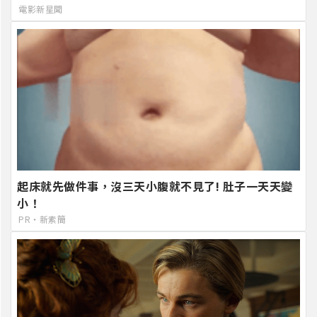
電影新星聞
起床就先做件事，沒三天小腹就不見了! 肚子一天天變
小！
PR・新素簡