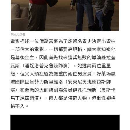
©台北双喜
電影描述一位億萬富豪為了想留名青史決定出資拍
一部偉大的電影，一切都要高規格，讓大家知道他
是幕後金主，因此首先找來獲獎無數的導演蘿拉奎
瓦斯（潘妮洛普克魯茲飾演），她邀請兩位重量
級、但又大頭症極為嚴重的兩位男演員：好萊塢風
流國際巨星菲力斯里維洛（安東尼奧班德拉斯飾
演）和偏激的大師級劇場演員伊凡托瑞斯（奧斯卡
馬丁尼茲飾演），兩人都是傳奇人物，但個性卻格
格不入。