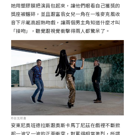
她用塑膠膜把演員包起來，讓他們眼看自己獲獎的
獎座被輾碎，並且跟富翁女兒一角在一堆麥克風收
音下示範高超熱吻戲，讓兩個男主角知道什麼才叫
「接吻」，聽覺跟視覺衝擊得兩人都驚呆了。
©台北双喜
安東尼奧班德拉斯跟奧斯卡馬丁尼茲在戲裡不斷掀
起一波又一波的正面衝突，對罵得相當激烈，所謂