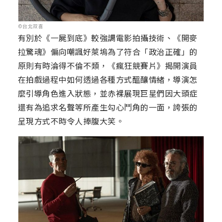
©台北双喜
有別於《一屍到底》較強調電影拍攝技術、《開麥
拉驚魂》偏向嘲諷好萊塢為了符合「政治正確」的
原則有時淪得不倫不類，《瘋狂競賽片》揭開演員
在拍戲過程中如何透過各種方式醞釀情緒，導演怎
麼引導角色進入狀態，並赤裸展現巨星們因大頭症
還有為追求名聲等所產生勾心鬥角的一面，誇張的
呈現方式不時令人捧腹大笑。