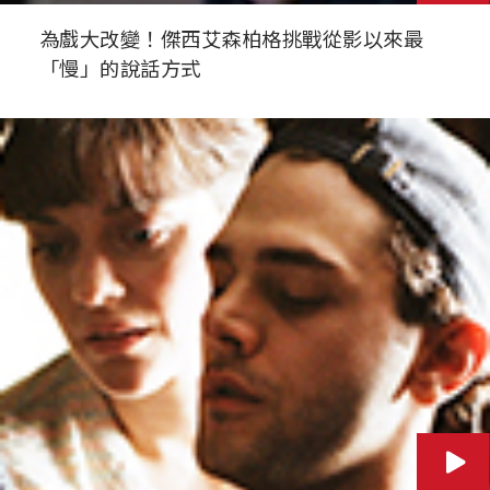
為戲大改變！傑西艾森柏格挑戰從影以來最
「慢」的說話方式