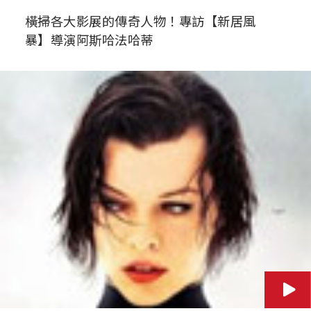
橫掃各大影展的傳奇人物！專訪【新居風
暴】導演阿斯哈法哈蒂