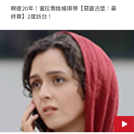
睽違20年！蜜拉喬娃維琪帶【惡靈古堡：最
終章】2度訪台！