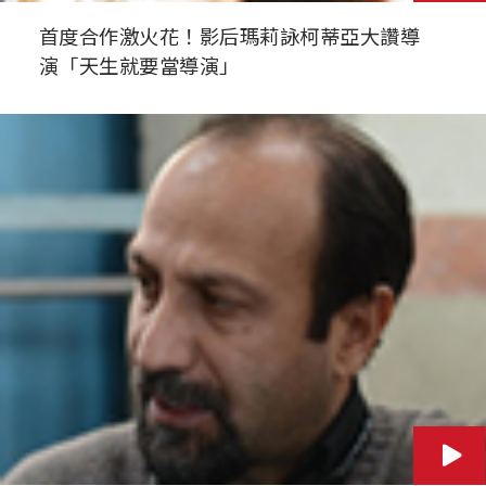
首度合作激火花！影后瑪莉詠柯蒂亞大讚導
演「天生就要當導演」