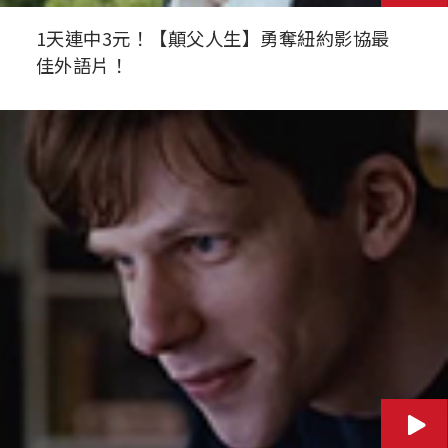
1天連中3元！【顛父人生】勇奪紐約影協最
佳外語片！