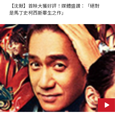
【沈默】首映大獲好評！媒體盛讚：「絕對
是馬丁史柯西斯畢生之作」