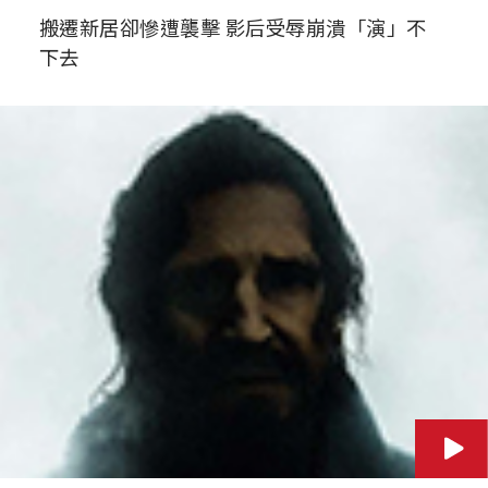
搬遷新居卻慘遭襲擊 影后受辱崩潰「演」不
下去