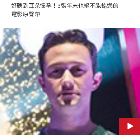
好聽到耳朵懷孕！3張年末也絕不能錯過的
電影原聲帶