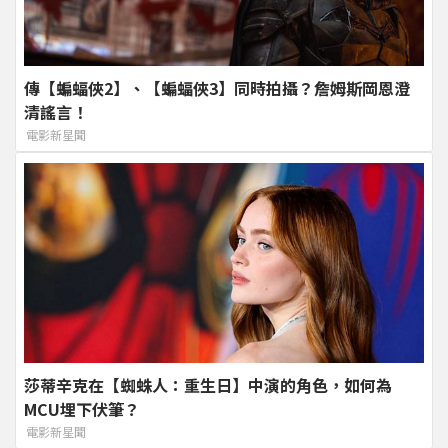
傳【蝙蝠俠2】、【蝙蝠俠3】同時拍攝？詹姆斯岡恩澄
清謠言！
電影新星聞
莎蒂辛克在【蜘蛛人：重生日】中演的角色，如何為
MCU埋下伏筆？
電影新星聞