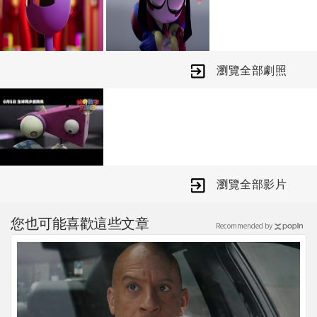
瘋。
劇場版【神奇數字馬戲團：最終章】把
最新推出的第8集，加上長達一小時、
從未曝光的第9集最終章完美結合，還
瀏覽全部劇照
有全新角色出現的驚喜. 組合成一部誠
意十足的長篇電影。在這次的最終決戰
中，馬戲團將陷入前所未有的黑暗，主
角們將一邊面對夥伴隨時崩潰變形的危
機，一邊揭開這個虛擬世界背後隱藏的
真正秘密。
瀏覽全部影片
您也可能喜歡這些文章
Recommended by