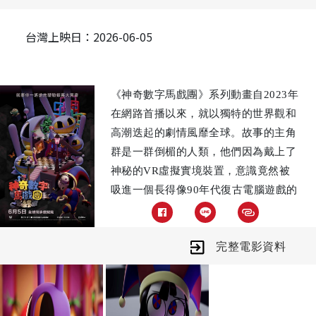
台灣上映日：2026-06-05
《神奇數字馬戲團》系列動畫自2023年
在網路首播以來，就以獨特的世界觀和
高潮迭起的劇情風靡全球。故事的主角
群是一群倒楣的人類，他們因為戴上了
神秘的VR虛擬實境裝置，意識竟然被
吸進一個長得像90年代復古電腦遊戲的
「數字馬戲團」裡。在這裡，他們不僅
忘記了自己在現實生活中的名字和記
完整電影資料
憶，更慘的是，這裡完全找不到出口！
因此，馬戲團的AI主辦人只好每天會逼
他們進行各種莫名其妙、超級無厘頭的
冒險遊戲，以免他們因為過於無聊而發