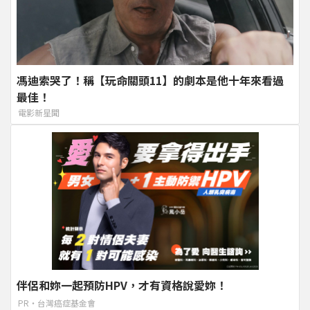
馮迪索哭了！稱【玩命關頭11】的劇本是他十年來看過
最佳！
電影新星聞
伴侶和妳一起預防HPV，才有資格說愛妳！
PR・台灣癌症基金會