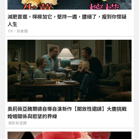
減肥首選，檸檬加它，堅持一週，腰細了，瘦到你懷疑
人生
PR・新素簡
奧莉薇亞魏爾德自導自演新作【開放性邀請】大膽挑戰
婚姻關係與慾望的界線
電影新星聞