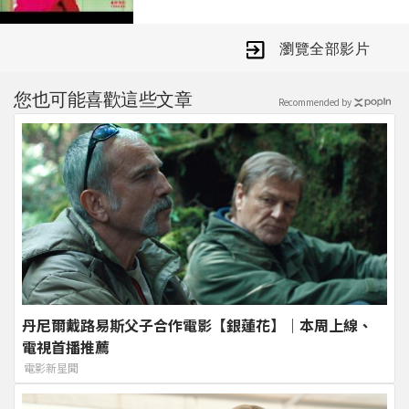
本片由阿嘉莎的姪女──當代藝術家艾
蜜莉阿特金斯領銜全女性攝製團隊，歷
瀏覽全部影片
時六年完成，見證阿嘉莎從86歲到 90
歲的歲月沉澱。全片以 16mm 膠捲拍
您也可能喜歡這些文章
Recommended by
攝，保留手作影像的顆粒質感，映照阿
嘉莎以雙手耕作的日常。這不僅是一部
關於高齡生活的紀錄，更是一部兼具日
常與藝術構成的影像年鑑，一場跨越四
季的生命之詩。
丹尼爾戴路易斯父子合作電影【銀蓮花】｜本周上線、
電視首播推薦
電影新星聞