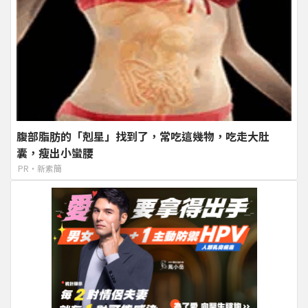
腹部脂肪的「剋星」找到了，常吃這幾物，吃走大肚
囊，瘦出小蠻腰
PR・新素簡