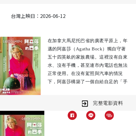
台灣上映日：2026-06-12
在加拿大馬尼托巴省的廣袤平原上，年
邁的阿嘉莎（Agatha Bock）獨自守著
五十四英畝的家族農場。這裡沒有自來
水、沒有手機，甚至連市內電話也無法
正常使用。在沒有駕照與汽車的情況
下，阿嘉莎構築了一個自給自足的「手
工宇宙」。她親手耕耘、保存代代相傳
的種子，西瓜、豆類、花卉、香草與蔬
完整電影資料
菜在她的照料下生機盎然，不僅展現她
對秩序的堅持，傳授無數農事智慧。阿
嘉莎以純粹而獨立的姿態與土地共同呼
吸，完成一場跨越四季的生命之詩。