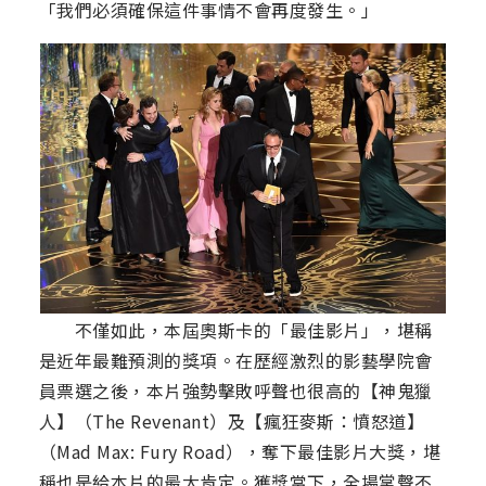
「我們必須確保這件事情不會再度發生。」
不僅如此，本屆奧斯卡的「最佳影片」，堪稱
是近年最難預測的獎項。在歷經激烈的影藝學院會
員票選之後，本片強勢擊敗呼聲也很高的【神鬼獵
人】（The Revenant）及【瘋狂麥斯：憤怒道】
（Mad Max: Fury Road），奪下最佳影片大獎，堪
稱也是給本片的最大肯定。獲獎當下，全場掌聲不