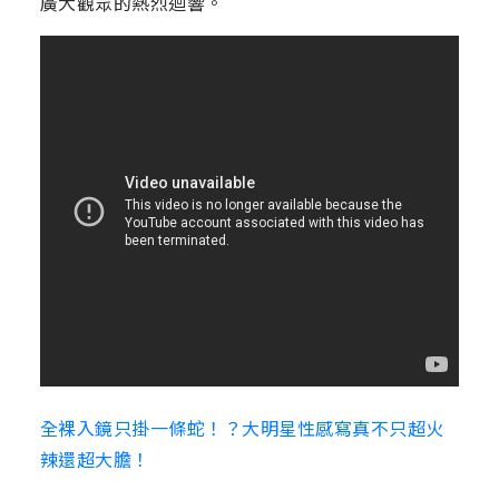
廣大觀眾的熱烈迴響。
全裸入鏡只掛一條蛇！？大明星性感寫真不只超火
辣還超大膽！