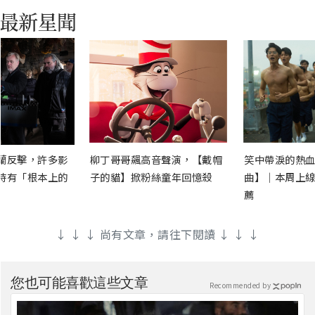
蘭反擊，許多影
柳丁哥哥飆高音聲演，【戴帽
笑中帶淚的熱血
時有「根本上的
子的貓】掀粉絲童年回憶殺
曲】｜本周上線
薦
↓ ↓ ↓ 尚有文章，請往下閱讀 ↓ ↓ ↓
您也可能喜歡這些文章
Recommended by