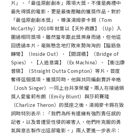
片」、「最佳原創劇本」兩項大獎，不僅是典禮中
最先得獎的電影，更是最後壓軸的獲獎作品。對於
「最佳原創劇本獎」，導演湯姆麥卡錫（Tom
McCarthy）2010年就曾以【天外奇蹟】（Up）入
圍過相同獎項，雖然當年跟此獎擦身而過，但他這
回透過本片，毫無懸念地打敗來勢洶洶的【腦筋急
轉彎】（Inside Out）、【間諜橋】（Bridge of
Spies）、【人造意識】（Ex Machina）、【衝出康
普頓】（Straight Outta Compton）等片，首度
奪得這個獎項。獲獎同時，他與共同編劇賈許辛格
（Josh Singer）一同上台共享榮耀。兩人在接過頒
獎人愛蜜莉布朗（Emily Blunt）與莎莉賽隆
（Charlize Theron）的獎座之後，湯姆麥卡錫在致
詞時特別表示：「我們為所有還擁有強烈責任感的
記者，以及曾遭受性侵的被害人，他們所克服的勇
氣與意志製作出這部電影。」兩人更進一步表示：