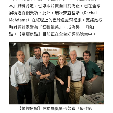
本」雙料肯定，也讓本片截至目前為止，已在全球
累積近百個獎項。此外，瑞秋麥亞當斯（Rachel
McAdams）在紅毯上的墨綠色露背禮服，更讓她被
時尚評論家譽為「紅毯最美」，成為另一「嬌」
點。【驚爆焦點】目前正在全台好評熱映當中。
【驚爆焦點】在本屆奧斯卡榮獲「最佳影