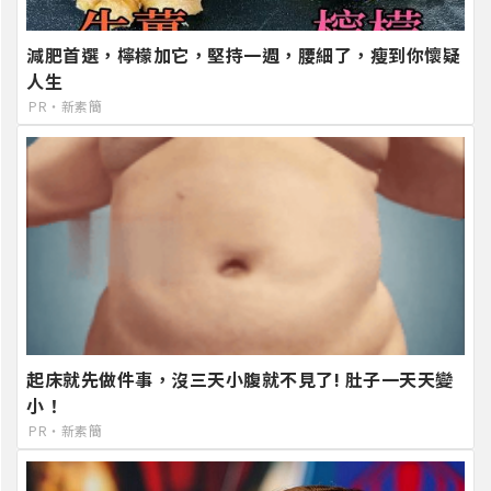
減肥首選，檸檬加它，堅持一週，腰細了，瘦到你懷疑
人生
PR・新素簡
起床就先做件事，沒三天小腹就不見了! 肚子一天天變
小！
PR・新素簡