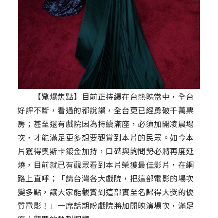
【驚爆焦點】目前正持續在台熱映當中，全台
好評不斷，看過的都說讚，全台更已經勇破千萬票
房；甚至還有戲院因為持續滿座，必須加開凌晨場
次，才能滿足更多想要觀賞到本片的民眾。如今本
片獲得奧斯卡鍍金加持，口碑與詢問勢必將再度延
燒，目前就已有觀眾看到本片榮獲最佳影片，在網
路上直呼；「請台灣各大戲院，把這部電影的場次
變多點，讓大家能觀賞到這部實至名歸得大獎的優
質電影！」一席話期盼戲院將加開映演場次，滿足