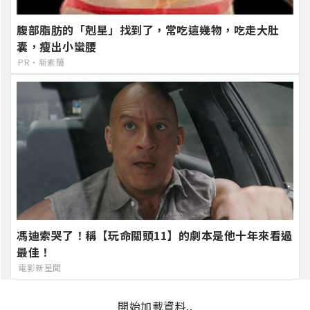
腹部脂肪的「剋星」找到了，常吃這幾物，吃走大肚
囊，瘦出小蠻腰
PR・新素簡
馮迪索哭了！稱【玩命關頭11】的劇本是他十年來看過
最佳！
電影新星聞
開始加載資料..