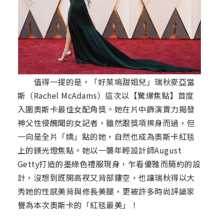
值得一提的是，「好萊塢甜姐兒」瑞秋麥亞當
斯（Rachel McAdams）這次以【驚爆焦點】首度
入圍奧斯卡最佳女配角獎。她在片中飾演賣力揭發
神父性侵醜聞的女記者，雖然跟獎項擦身而過，但
一向是全片「嬌」點的她，自然也成為奧斯卡紅毯
上的鎂光燈焦點。她以一襲年輕設計師August
Getty打造的墨綠色禮服現身，乍看優雅而簡約的設
計，沒想到既開高衩又背部鏤空，也讓瑞秋得以大
秀她的性感美背與修長美腿，更被許多時尚評論家
譽為本次奧斯卡的「紅毯最美」！