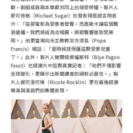
斷，劇組成員與本尊都共同上台接受榮耀，製片人
麥可修格（Michael Sugar）在發表得獎感言時表
示：「這部電影為受害者發聲，而奧斯卡讓這個聲
浪遠播。我們將成為合唱團，將歌聲響徹到梵蒂
岡。」他更當場向天主教教宗方濟各（Pope
Francis）喊話：「是時候該保護這群受害兒童
了。」此外，製片人鮑爾佩根福斯特（Blye Pagon
Faust）也感謝片中這群真實記者：「他們不僅影響
全球變化，更顯示出新聞調查的絕對必要性。」製
片人妮可洛可琳（Nicole Rocklin）更在最後感謝
導演與演員們的集體表現。