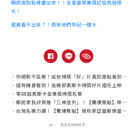
開衩高到恥骨露出來！！女星葛萊美獎紅毯秀殺很
大！
還真看不出來？！原來他們年紀一樣大
．
你絕對不孤單！這些得獎「好」片真的差點看到睡著
．
還有機會看到！這幾部奧斯卡得獎好片還在上映
．
第88屆奧斯卡金像獎得獎名單
．
鄉民零負評齊推「三神並列」！【驚爆焦點】榮登全台新片首週票房冠軍
．
台灣名導力讚！【驚爆焦點】瑞秋麥亞當斯樂當領獎「嬌」點自詡灰姑娘
看更多相關報導