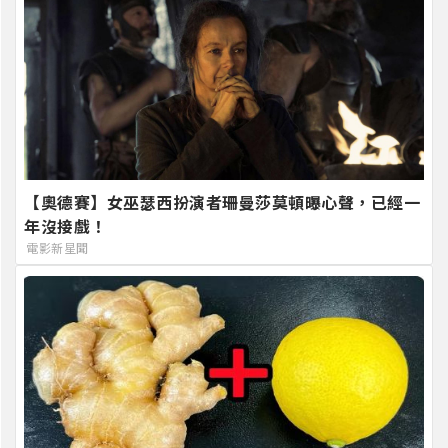
【奧德賽】女巫瑟西扮演者珊曼莎莫頓曝心聲，已經一
年沒接戲！
電影新星聞