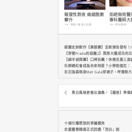
報復性熬夜 癌細胞數
拒絕無效醫
攀升
專科醫師大
電波 X 讓
PR・安達人壽 安心抗癌
PR・矽谷電波X
外更強韌
諾蘭史詩鉅作【奧德賽】全新預告發布！I
【穿著Prada的惡魔2】票房大獲成功的
【綿羊偵探團】口碑狂飆！休傑克曼三度
社群網紅會成為未來明星？小勞勃道尼：
巨石強森現身Met Gala穿裙子，呼應
黑白風格更看出滄桑，【羅根】準備
十個引爆眾怒的爭議選角
史嘉蕾喬韓森正式回應「洗白」說