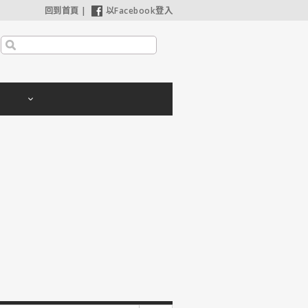
回到首頁
|
以Facebook登入
【奧德賽】配角也精采，扮演女巫瑟西的心情？珊曼莎莫頓：「感覺就像重生」
【哈利波特：神秘