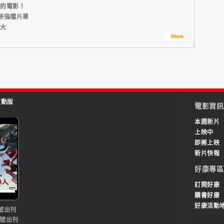
望的電影！
映強檔片單
十大
互動版
電影資訊
本週新片
上映中
即將上映
新片快報
好康專區
訂閱好康
購書好康
好康活動
號出刊
0號出刊