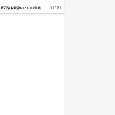
98101
巨石強森現身Met Gala穿裙
子...