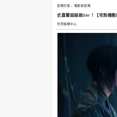
星聞花絮
電影新星聞
史嘉蕾超級殺der！【攻殼機
世界娛樂中心