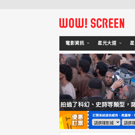
電影資訊
星光大道
星
幻、史詩等類型，諾蘭直言這種類型他拍不來！