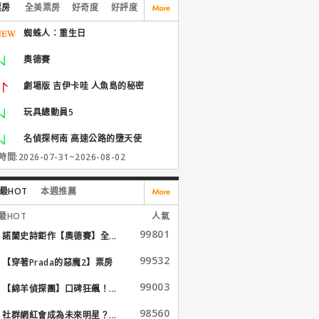
票房
全美票房
好奇度
好評度
蜘蛛人：重生日
奧德賽
劇場版 吉伊卡哇 人魚島的秘密
玩具總動員5
名偵探柯南 高速公路的墮天使
間:2026-07-31~2026-08-02
最HOT
本週推薦
最HOT
人氣
99801
諾蘭史詩鉅作【奧德賽】全...
99532
【穿著Prada的惡魔2】票房
大...
99003
【綿羊偵探團】口碑狂飆！...
98560
社群網紅會成為未來明星？...