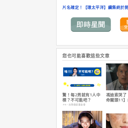
片名確定！【環太平洋】續集終於
您也可能喜歡這些文章
驚！每2男就有1人中
馮迪索哭了
標？不可能吧？
命關頭11
他十年來看
PR・台灣癌症基金會