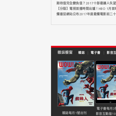
期待值完全變負值？2017十部最讓人失
【分裂】電視首播時間出爐！HBO 1月首
爛番茄網站公布2017年度最爛電影前二
雜誌櫥窗
雜誌
|
電子書
|
影音
電子書每月3
雜誌每月1號出刊
影音互動版1