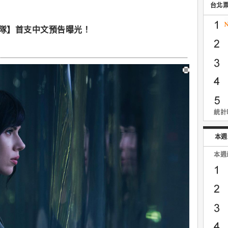
台北
動隊】首支中文預告曝光！
統計時
本週
本週