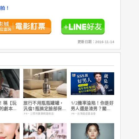
開拍！
更新日期：2016-11-14
！稱【玩
旅行不用瓶瓶罐罐，
1/2機率淪陷！你是好
】的劇本是
汎倫1瓶搞定臉部保
男人還是渣男？關鍵
過最佳！
養！
在這
PR・三得利健康網路商店
PR・台灣癌症基金會