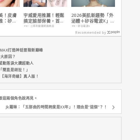
美！皮膚
宇威愛用推薦！輕鬆
2026美肌新趨勢「外
推：矽谷
搞定臉部保養，首購
泌體＋矽谷電波X」聯
肌膚由內而
只要$390
手，開啟高階養膚新
PR・三得利健康網路商店
PR・矽谷電波X
世代
Recommended by
MAX打造神話冒險新巔峰
五大原因？
感動落淚大讚超動人
「簡直是胡扯！」
新片【海洋奇緣】真人版！
跟這兩個角色說再見。
Jk羅琳：「五部曲的時間跨度是XX年」！理由是“這個”？！