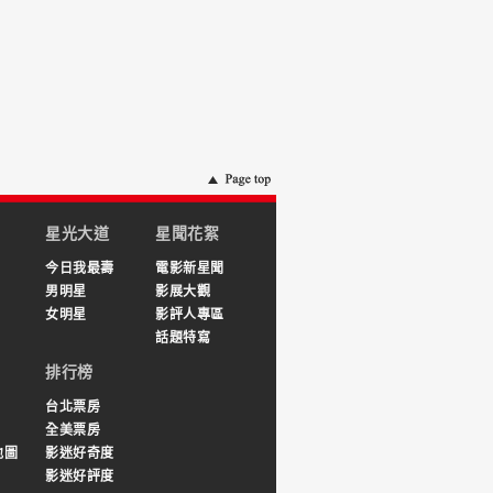
星光大道
星聞花絮
今日我最壽
電影新星聞
男明星
影展大觀
女明星
影評人專區
話題特寫
排行榜
台北票房
全美票房
地圖
影迷好奇度
影迷好評度