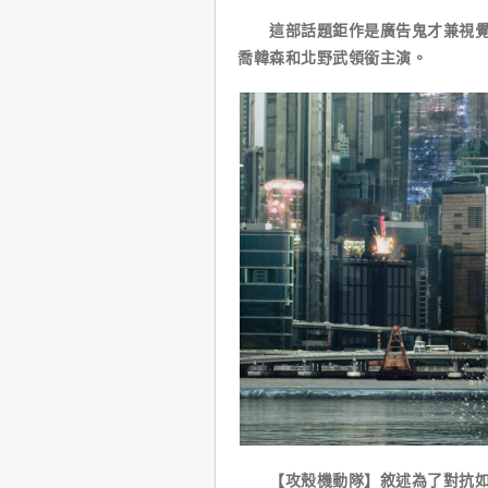
這部話題鉅作是廣告鬼才兼視覺大
喬韓森和北野武領銜主演。
【攻殼機動隊】敘述為了對抗如生