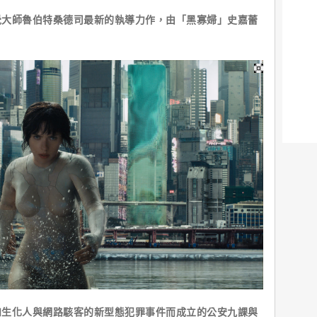
師魯伯特桑德司最新的執導力作，由「黑寡婦」史嘉蕾
化人與網路駭客的新型態犯罪事件而成立的公安九課與