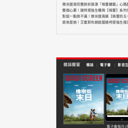
傑米道南完整剖析接演「格雷總裁」心路
整個心累！達柯塔強生曝與【格雷】系列
對這一點很不滿！傑米道南談【格雷的五
原來是她！艾蜜莉布朗說服達柯塔強生接
雜誌櫥窗
雜誌
|
電子書
|
影音
電子書每月3