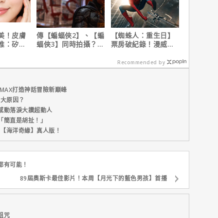
美！皮膚
傳【蝙蝠俠2】、【蝙
【蜘蛛人：重生日】
推：矽谷
蝠俠3】同時拍攝？詹
票房破紀錄！漫威總
肌膚由內而
姆斯岡恩澄清謠言！
裁凱文費吉說感覺很
讚！
Recommended by
MAX打造神話冒險新巔峰
五大原因？
感動落淚大讚超動人
「簡直是胡扯！」
新片【海洋奇緣】真人版！
都有可能！
89屆奧斯卡最佳影片！本周【月光下的藍色男孩】首播
詛咒