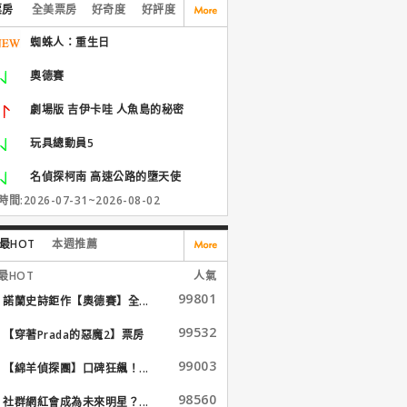
票房
全美票房
好奇度
好評度
蜘蛛人：重生日
奧德賽
劇場版 吉伊卡哇 人魚島的秘密
玩具總動員5
名偵探柯南 高速公路的墮天使
間:2026-07-31~2026-08-02
最HOT
本週推薦
最HOT
人氣
99801
諾蘭史詩鉅作【奧德賽】全...
99532
【穿著Prada的惡魔2】票房
大...
99003
【綿羊偵探團】口碑狂飆！...
98560
社群網紅會成為未來明星？...