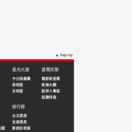
星光大道
星聞花絮
今日我最壽
電影新星聞
男明星
影展大觀
女明星
影評人專區
話題特寫
排行榜
台北票房
全美票房
地圖
影迷好奇度