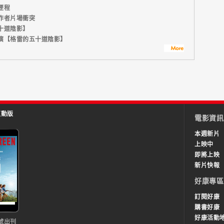
歷程
作者片場衝突
十道陰影】
演【格雷的五十道陰影】
互動版
電影資訊
本週新片
上映中
即將上映
新片快報
好康專區
訂閱好康
購書好康
好康活動
號出刊