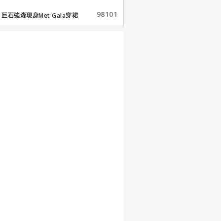
98101
巨石強森現身Met Gala穿裙
子...