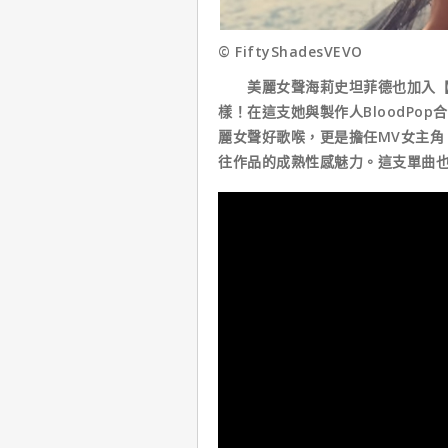
© FiftyShadesVEVO
美麗女聲海莉史坦菲德也加入【格
樣！在這支她與製作人BloodPop合作
麗女聲好歌喉，更是擔任MV女主角
往作品的成熟性感魅力。這支單曲