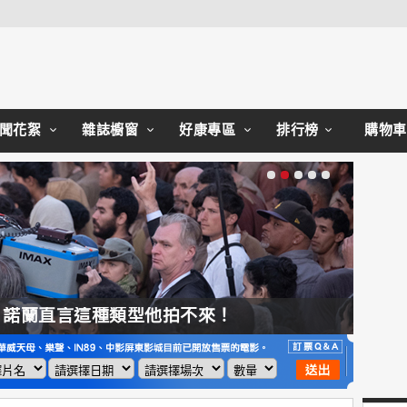
Close
聞花絮
雜誌櫥窗
好康專區
排行榜
購物車
，諾蘭直言這種類型他拍不來！