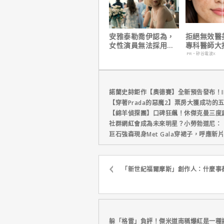
安雅泰勒喬伊認為，
拒絕無效醫
女性演員無法採用方
專科醫師大
法演技的原因是？
電波 X 讓
PR・矽谷電波X
外更強韌
諾蘭史詩鉅作【奧德賽】全新預告發布！I
【穿著Prada的惡魔2】票房大獲成功的
【綿羊偵探團】口碑狂飆！休傑克曼三度
社群網紅會成為未來明星？小勞勃道尼：
巨石強森現身Met Gala穿裙子，呼應
「新世紀福爾摩斯」創作人：什麼事
躲「格雷」負評！傑米道南稱爆紅是一種