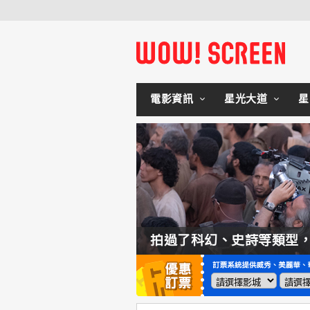
電影資訊
星光大道
星
如何交棒蜘蛛人？湯姆霍蘭：「我們有一個完整的計畫。」
拍過了科幻、史詩等類型