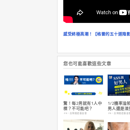
感受終極高潮！【格雷的五十道陰
您也可能喜歡這些文章
驚！每2男就有1人中
1/2機率淪
標？不可能吧？
男人還是渣
在這
PR・台灣癌症基金會
PR・台灣癌症基金