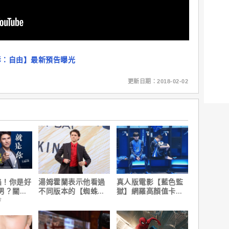
影：自由】最新預告曝光
更新日期：2018-02-02
陷！你是好
湯姆霍蘭表示他看過
真人版電影【藍色監
男？關鍵
不同版本的【蜘蛛
獄】網羅高顏值卡司
人：重生日】剪輯，
陣容
會
這版完全不行！