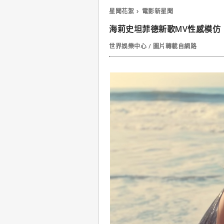
星聞花絮
電影新星聞
海莉史坦菲德新歌MV性感模仿
世界娛樂中心 / 圖片轉載自網路