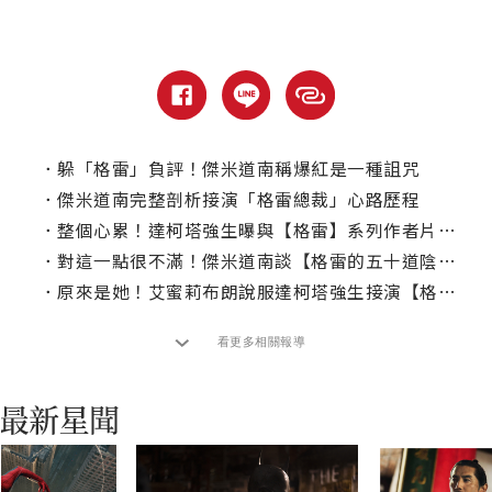
．
躲「格雷」負評！傑米道南稱爆紅是一種詛咒
．
傑米道南完整剖析接演「格雷總裁」心路歷程
．
整個心累！達柯塔強生曝與【格雷】系列作者片場衝突
．
對這一點很不滿！傑米道南談【格雷的五十道陰影】
．
原來是她！艾蜜莉布朗說服達柯塔強生接演【格雷的五十道陰影】
看更多相關報導