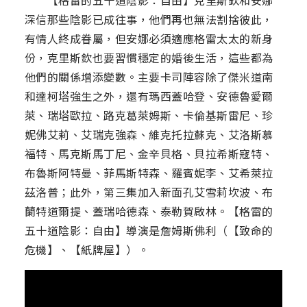
【格雷的五十道陰影：自由】克里斯欽和安娜
深信那些陰影已成往事，他們再也無法割捨彼此，
有情人終成眷屬，但安娜必須適應格雷太太的新身
份，克里斯欽也要習慣穩定的婚後生活，這些都為
他們的關係增添變數。主要卡司陣容除了傑米道南
和達柯塔強生之外，還有瑪西蓋哈登、安德魯愛爾
萊、瑞塔歐拉、路克葛萊姆斯、卡倫基斯雷尼、珍
妮佛艾莉、艾瑞克強森、維克托拉蘇克、艾洛斯慕
福特、馬克斯馬丁尼、金辛貝格、貝拉希斯寇特、
布魯斯阿特曼、菲馬斯特森、羅賓妮李、艾希萊拉
茲洛普；此外，第三集加入新面孔艾雪莉坎波、布
蘭特道爾提、蓋瑞哈德森、泰勒賀啟林。【格雷的
五十道陰影：自由】導演是詹姆斯佛利（【致命的
危機】、【紙牌屋】）。