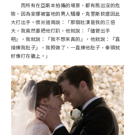
而所有在亞斯本拍攝的場景，都有熊出沒的危
險，因為安娜被當地的男人騷擾，克里斯欽還因此
大打出手。傑米道南說：「那個壯漢是我的三倍
大，我竟然要把他打趴，他就說：『儘管出手
吧』，我就說：『我不想來真的』，他就說：『直
接揍我肚子』，我照做了，一直揍他肚子，拳頭就
好像打在牆上。」