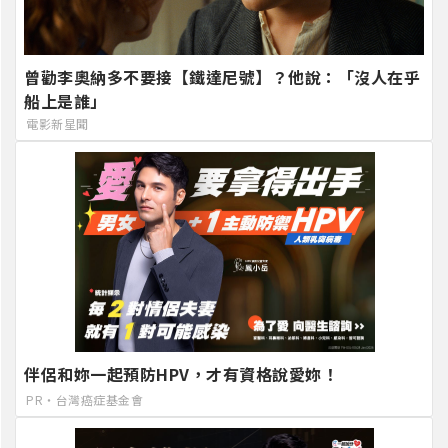
曾勸李奧納多不要接【鐵達尼號】？他說：「沒人在乎
船上是誰」
電影新星聞
伴侶和妳一起預防HPV，才有資格說愛妳！
PR・台灣癌症基金會