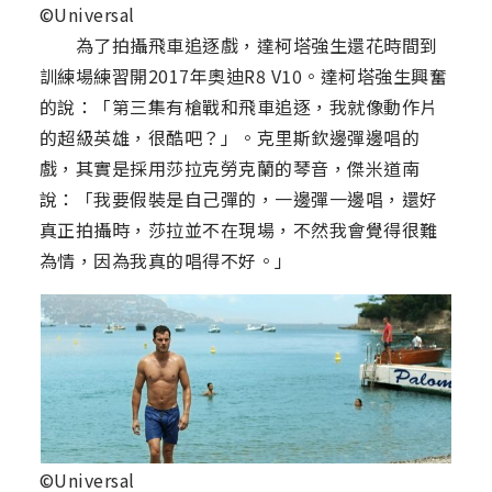
©Universal
為了拍攝飛車追逐戲，達柯塔強生還花時間到
訓練場練習開2017年奧迪R8 V10。達柯塔強生興奮
的說：「第三集有槍戰和飛車追逐，我就像動作片
的超級英雄，很酷吧？」。克里斯欽邊彈邊唱的
戲，其實是採用莎拉克勞克蘭的琴音，傑米道南
說：「我要假裝是自己彈的，一邊彈一邊唱，還好
真正拍攝時，莎拉並不在現場，不然我會覺得很難
為情，因為我真的唱得不好。」
©Universal