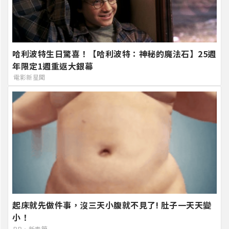
哈利波特生日驚喜！【哈利波特：神秘的魔法石】25週
年限定1週重返大銀幕
電影新星聞
起床就先做件事，沒三天小腹就不見了! 肚子一天天變
小！
PR・新素簡