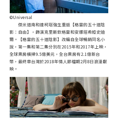
©Universal
傑米道南和達柯塔強生重返【格雷的五十道陰
影：自由】，飾演克里斯欽格雷和安娜塔希婭史迪
爾。【格雷的五十道陰影】改編自全球暢銷同名小
說，第一集和第二集分別在2015年和2017年上映，
全球票房橫掃9.5億美元，全台票房有2.1億新台
幣，最終章台灣於2018年情人節檔期2月8日浪漫獻
映。