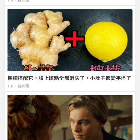
檸檬搭配它，臉上斑點全部消失了，小肚子都變平坦了
PR・新素簡