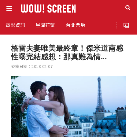
電影資訊
星聞花絮
台北票房
格雷夫妻唯美最終章！傑米道南感
性曝完結感想：那真難為情...
發佈日期：2018-02-07