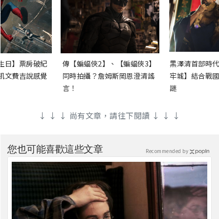
生日】票房破紀
傳【蝙蝠俠2】、【蝙蝠俠3】
黑澤清首部時代
凱文費吉說感覺
同時拍攝？詹姆斯岡恩澄清謠
牢城】結合戰國
言！
謎
↓ ↓ ↓ 尚有文章，請往下閱讀 ↓ ↓ ↓
您也可能喜歡這些文章
Recommended by