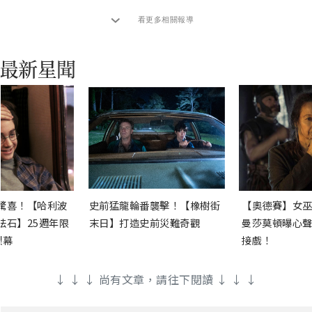
看更多相關報導
驚喜！【哈利波
史前猛龍輪番襲擊！【橡樹街
【奧德賽】女巫
法石】25週年限
末日】打造史前災難奇觀
曼莎莫頓曝心聲
銀幕
接戲！
↓ ↓ ↓ 尚有文章，請往下閱讀 ↓ ↓ ↓