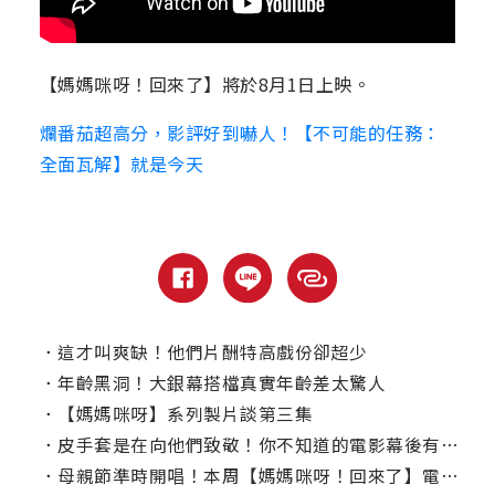
【媽媽咪呀！回來了】將於8月1日上映。
爛番茄超高分，影評好到嚇人！【不可能的任務：
全面瓦解】就是今天
．
這才叫爽缺！他們片酬特高戲份卻超少
．
年齡黑洞！大銀幕搭檔真實年齡差太驚人
．
【媽媽咪呀】系列製片談第三集
．
皮手套是在向他們致敬！你不知道的電影幕後有趣小事實
．
母親節準時開唱！本周【媽媽咪呀！回來了】電視首播