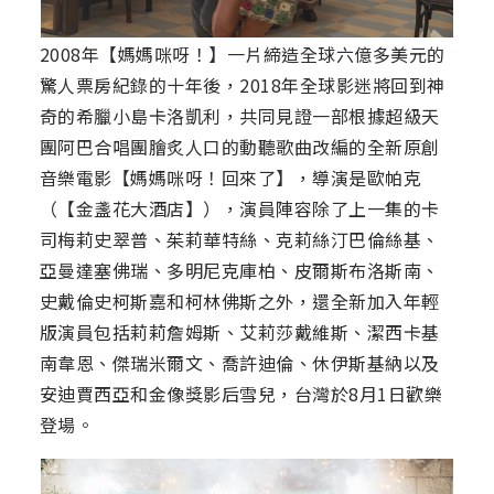
2008年【媽媽咪呀！】一片締造全球六億多美元的
驚人票房紀錄的十年後，2018年全球影迷將回到神
奇的希臘小島卡洛凱利，共同見證一部根據超級天
團阿巴合唱團膾炙人口的動聽歌曲改編的全新原創
音樂電影【媽媽咪呀！回來了】，導演是歐帕克
（【金盞花大酒店】），演員陣容除了上一集的卡
司梅莉史翠普、茱莉華特絲、克莉絲汀巴倫絲基、
亞曼達塞佛瑞、多明尼克庫柏、皮爾斯布洛斯南、
史戴倫史柯斯嘉和柯林佛斯之外，還全新加入年輕
版演員包括莉莉詹姆斯、艾莉莎戴維斯、潔西卡基
南韋恩、傑瑞米爾文、喬許迪倫、休伊斯基納以及
安迪賈西亞和金像獎影后雪兒，台灣於8月1日歡樂
登場。