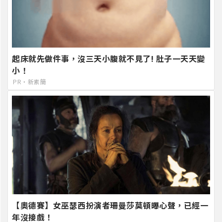
起床就先做件事，沒三天小腹就不見了! 肚子一天天變
小！
PR・新素簡
【奧德賽】女巫瑟西扮演者珊曼莎莫頓曝心聲，已經一
年沒接戲！