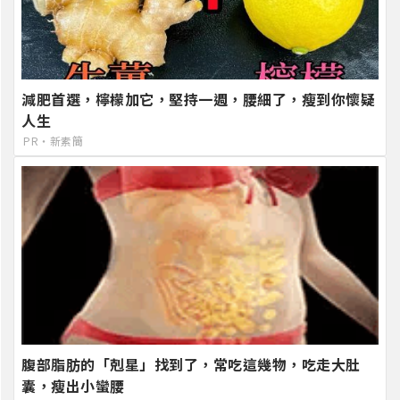
減肥首選，檸檬加它，堅持一週，腰細了，瘦到你懷疑
人生
PR・新素簡
腹部脂肪的「剋星」找到了，常吃這幾物，吃走大肚
囊，瘦出小蠻腰