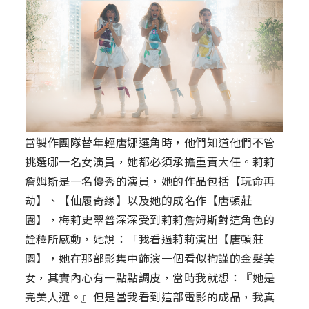
當製作團隊替年輕唐娜選角時，他們知道他們不管
挑選哪一名女演員，她都必須承擔重責大任。莉莉
詹姆斯是一名優秀的演員，她的作品包括【玩命再
劫】、【仙履奇緣】以及她的成名作【唐頓莊
園】，梅莉史翠普深深受到莉莉詹姆斯對這角色的
詮釋所感動，她說：「我看過莉莉演出【唐頓莊
園】，她在那部影集中飾演一個看似拘謹的金髮美
女，其實內心有一點點調皮，當時我就想：『她是
完美人選。』但是當我看到這部電影的成品，我真