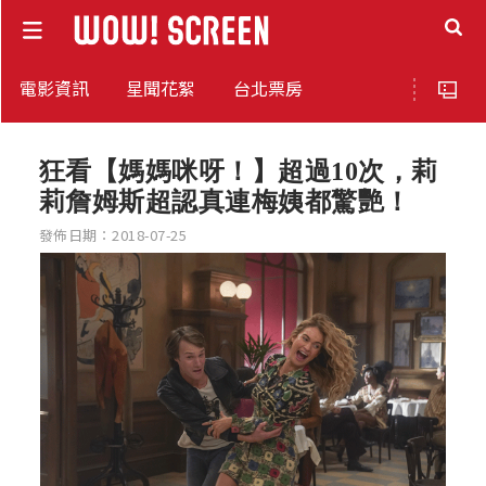
電影資訊
星聞花絮
台北票房
狂看【媽媽咪呀！】超過10次，莉
莉詹姆斯超認真連梅姨都驚艷！
發佈日期：2018-07-25