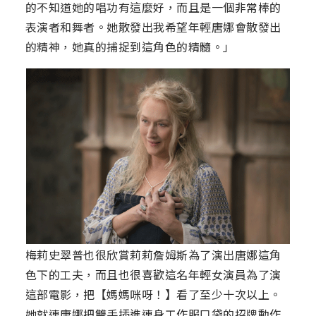
的不知道她的唱功有這麼好，而且是一個非常棒的
表演者和舞者。她散發出我希望年輕唐娜會散發出
的精神，她真的捕捉到這角色的精髓。」
梅莉史翠普也很欣賞莉莉詹姆斯為了演出唐娜這角
色下的工夫，而且也很喜歡這名年輕女演員為了演
這部電影，把【媽媽咪呀！】看了至少十次以上。
她就連唐娜把雙手插進連身工作服口袋的招牌動作