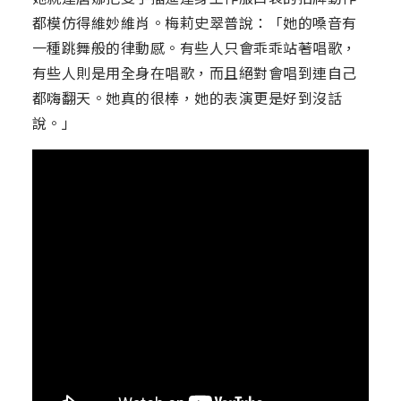
都模仿得維妙維肖。梅莉史翠普說：「她的嗓音有
一種跳舞般的律動感。有些人只會乖乖站著唱歌，
有些人則是用全身在唱歌，而且絕對會唱到連自己
都嗨翻天。她真的很棒，她的表演更是好到沒話
說。」