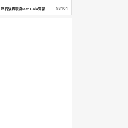
98101
巨石強森現身Met Gala穿裙
子...