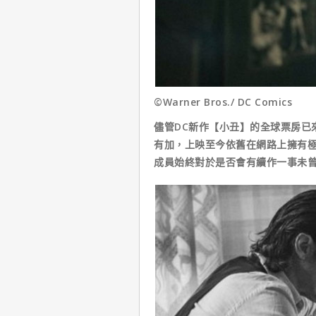
©Warner Bros./ DC Comics
儘管DC新作【小丑】的全球票房已
有加，上映至今依舊在網路上擁有
成員始終對於是否會有續作一事未