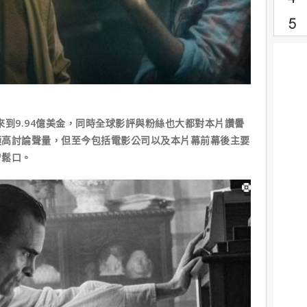
來到9.94億美金，同時全球影評與粉絲也大都對本片讚譽
極高討論聲量，但至今包括電影公司以及本片幕前幕後主要
曾鬆口。