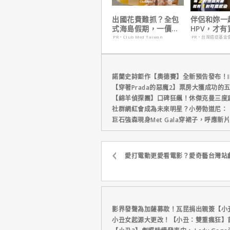
出國花費難抓？全包
伴侶和妳一
式海島假期，一價搞
HPV，才
定食宿玩樂，省錢更
妳！
PR・Club Med Taiwan
PR・台灣癌症基金
省心！
諾蘭史詩鉅作【奧德賽】全新預告發布！I
【穿著Prada的惡魔2】票房大獲成功的
【綿羊偵探團】口碑狂飆！休傑克曼三度
社群網紅會成為未來明星？小勞勃道尼：
巨石強森現身Met Gala穿裙子，呼應
愛打電動更愛看電影？愛奇藝台灣站
影界發聲為加薩募款！瓦昆捐出親簽【小
小丑女起源大更改！【小丑：雙重瘋狂】