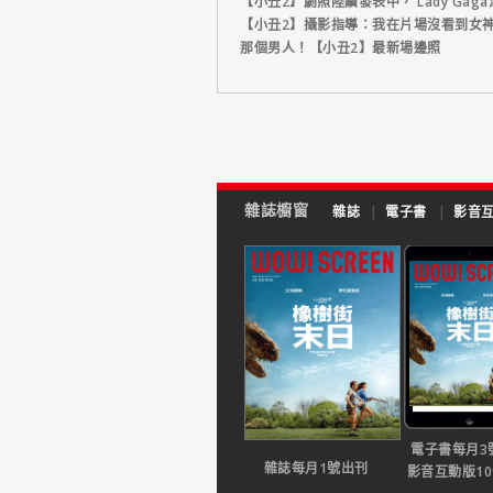
【小丑2】劇照陸續發表中， Lady Ga
【小丑2】攝影指導：我在片場沒看到女
那個男人！【小丑2】最新場邊照
雜誌櫥窗
雜誌
|
電子書
|
影音
電子書每月3
雜誌每月1號出刊
影音互動版1