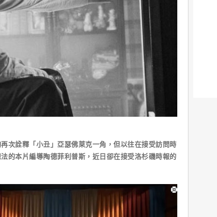
夠再次詮釋「小丑」亞瑟佛萊克一角，但以往在接受訪問時
想法的本片編導陶德菲利普斯，近日卻在接受洛杉磯時報的