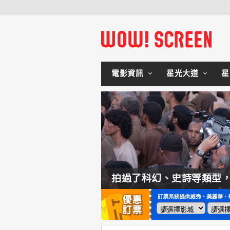
電影資訊
星光大道
星
如何交棒蜘蛛人？湯姆霍蘭：「我們有一個完整的計畫。」
拍過了科幻、史詩等類型