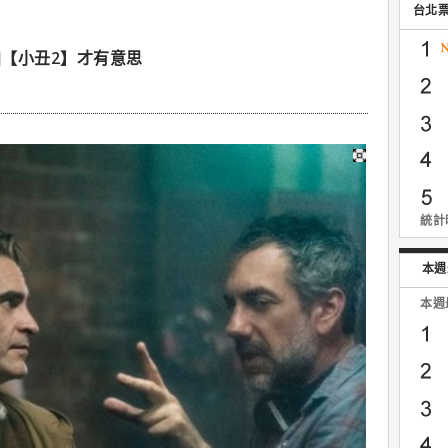
台北
【小丑2】才有意思
統計時
本週
本週