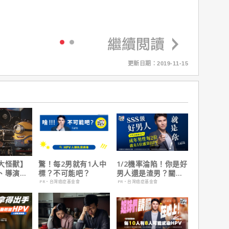
更新日期：2019-11-15
大怪獸】
驚！每2男就有1人中
1/2機率淪陷！你是好
、導演皮
標？不可能吧？
男人還是渣男？關鍵
10個電影
在這
PR・台灣癌症基金會
PR・台灣癌症基金會