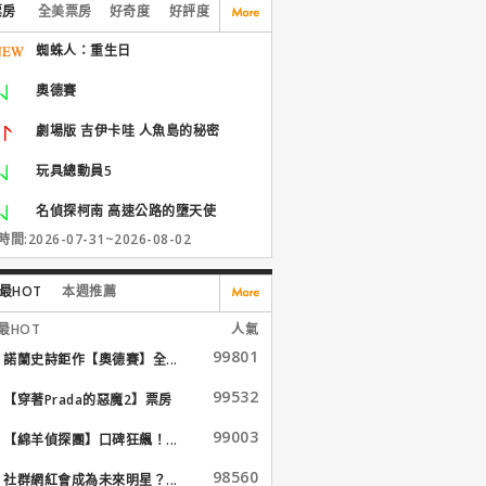
票房
全美票房
好奇度
好評度
蜘蛛人：重生日
奧德賽
劇場版 吉伊卡哇 人魚島的秘密
玩具總動員5
名偵探柯南 高速公路的墮天使
間:2026-07-31~2026-08-02
最HOT
本週推薦
最HOT
人氣
99801
諾蘭史詩鉅作【奧德賽】全...
99532
【穿著Prada的惡魔2】票房
大...
99003
【綿羊偵探團】口碑狂飆！...
98560
社群網紅會成為未來明星？...