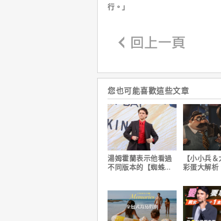
行。」
您也可能喜歡這些文章
湯姆霍蘭表示他看過
【小小兵＆
不同版本的【蜘蛛
彩蛋大解析
人：重生日】剪輯，
耶考芬解密
這版完全不行！
梗！