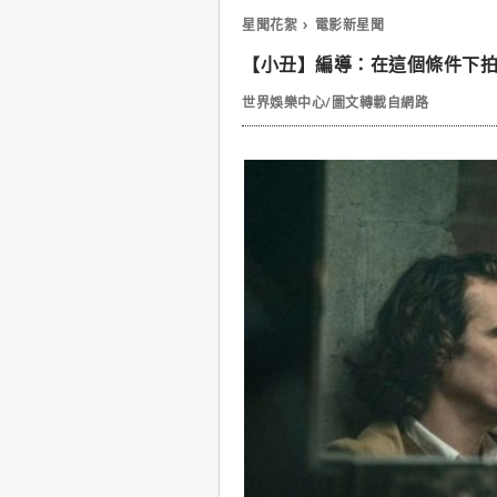
星聞花絮
電影新星聞
【小丑】編導：在這個條件下拍
世界娛樂中心/圖文轉載自網路