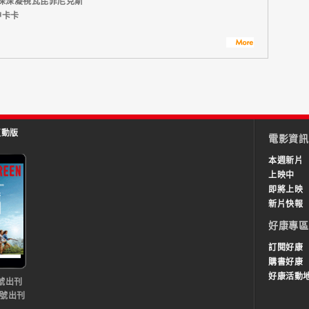
ga深深凝視瓦昆菲尼克斯
神卡卡
互動版
電影資訊
本週新片
上映中
即將上映
新片快報
好康專區
訂閱好康
購書好康
好康活動
號出刊
0號出刊