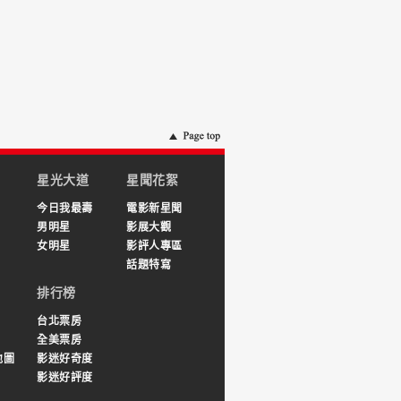
星光大道
星聞花絮
今日我最壽
電影新星聞
男明星
影展大觀
女明星
影評人專區
話題特寫
排行榜
台北票房
全美票房
地圖
影迷好奇度
影迷好評度