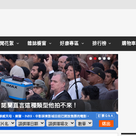
Close
聞花絮
雜誌櫥窗
好康專區
排行榜
購物車
，諾蘭直言這種類型他拍不來！