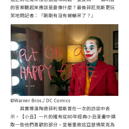
的答案聽起來應該是要像什麼？最後菲尼克斯更玩
笑地問記者：「剛剛有沒有被嚇呆了？」
©Warner Bros./ DC Comics
其實導演陶德菲利普斯曾在一次的訪談中表
示，【小丑】一片的確有從80年經典小丑漫畫中擷
取一些他們喜歡的部分，並著重敘述亞瑟佛萊克為