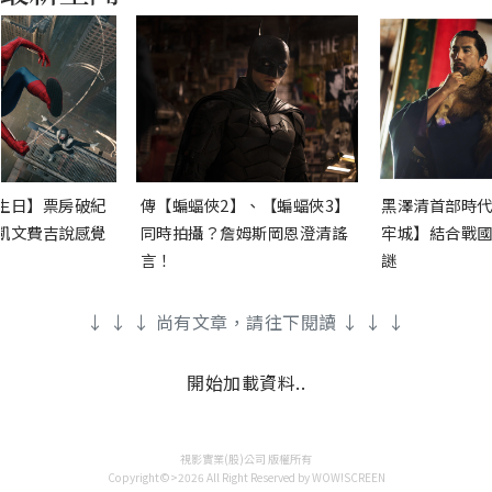
生日】票房破紀
傳【蝙蝠俠2】、【蝙蝠俠3】
黑澤清首部時代
凱文費吉說感覺
同時拍攝？詹姆斯岡恩澄清謠
牢城】結合戰國
言！
謎
↓ ↓ ↓ 尚有文章，請往下閱讀 ↓ ↓ ↓
開始加載資料..
視影實業(股)公司 版權所有
Copyright©>2026 All Right Reserved by WOW!SCREEN