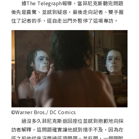
據The Telegraph報導，當菲尼克斯聽完問題
後先是震驚、並感到疑惑，最後走向記者、雙手握
住了記者的手，逕自走出門外暫停了這場專訪。
©Warner Bros./ DC Comics
過沒多久菲尼克斯返回座位並感到抱歉地向採
訪者解釋，這問題確實讓他感到措手不及，因為在
這之前他從來沒想過這項問題，並反問，一個明智