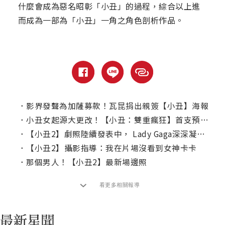
什麼會成為惡名昭彰「小丑」的過程，綜合以上進
而成為一部為「小丑」一角之角色剖析作品。
．
影界發聲為加薩募款！瓦昆捐出親簽【小丑】海報
．
小丑女起源大更改！【小丑：雙重瘋狂】首支預告5大亮點解析
．
【小丑2】劇照陸續發表中， Lady Gaga深深凝視瓦昆菲尼克斯
．
【小丑2】攝影指導：我在片場沒看到女神卡卡
．
那個男人！【小丑2】最新場邊照
看更多相關報導