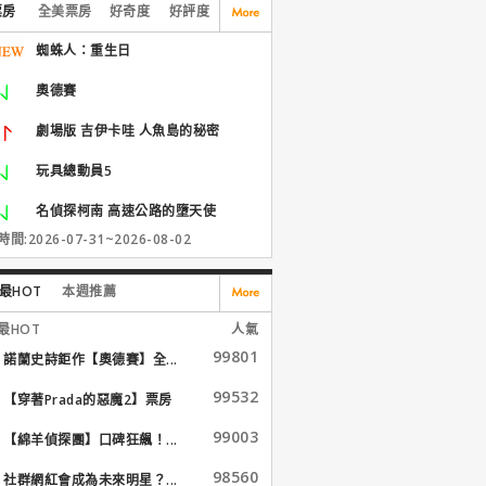
票房
全美票房
好奇度
好評度
蜘蛛人：重生日
奧德賽
劇場版 吉伊卡哇 人魚島的秘密
玩具總動員5
名偵探柯南 高速公路的墮天使
間:2026-07-31~2026-08-02
最HOT
本週推薦
最HOT
人氣
99801
諾蘭史詩鉅作【奧德賽】全...
99532
【穿著Prada的惡魔2】票房
大...
99003
【綿羊偵探團】口碑狂飆！...
98560
社群網紅會成為未來明星？...