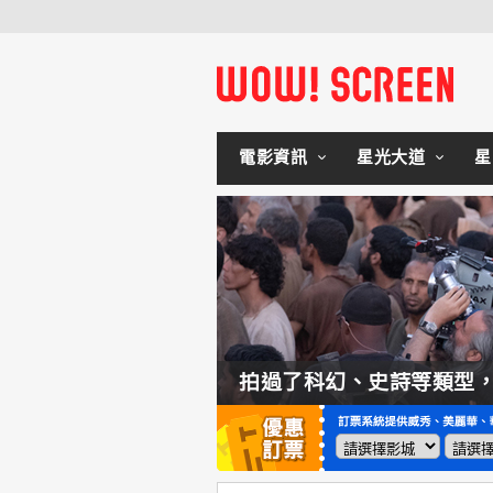
電影資訊
星光大道
星
如何交棒蜘蛛人？湯姆霍蘭：「我們有一個完整的計畫。」
拍過了科幻、史詩等類型