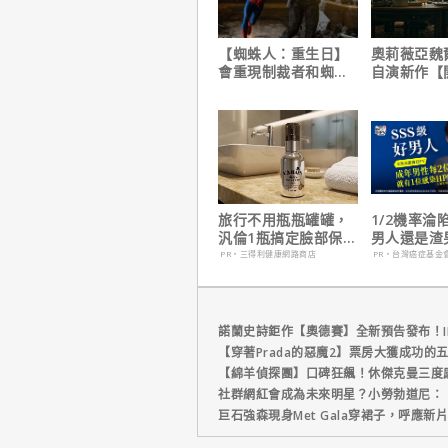
【蜘蛛人：重生日】
奧莉薇亞魏
會重現制裁者和蜘蛛
自演新作【
人的經典場面嗎？湯
請】大膽挑
姆霍蘭這樣說！
係與慾望的
旅行不用瓶瓶罐罐，
1/2機率淪
汎倫1瓶搞定臉部保
男人還是渣
養！
在這
PR・三得利健康網路商店
PR・台灣癌症基金
諾蘭史詩鉅作【奧德賽】全新預告發布！I
【穿著Prada的惡魔2】票房大獲成功的
【綿羊偵探團】口碑狂飆！休傑克曼三度
社群網紅會成為未來明星？小勞勃道尼：
巨石強森現身Met Gala穿裙子，呼應