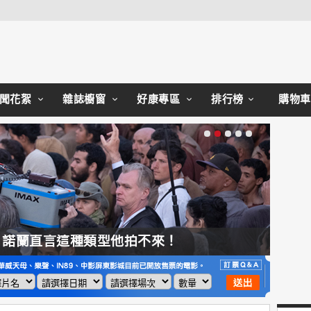
Close
聞花絮
雜誌櫥窗
好康專區
排行榜
購物車
，諾蘭直言這種類型他拍不來！