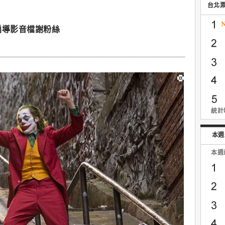
台北
編導影音檔謝粉絲
統計時
本週
本週