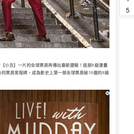
作【小丑】一片的全球票房再傳出最新捷報！這部R級漫畫
金的票房里程碑，成為影史上第一部全球票房破10億的R級