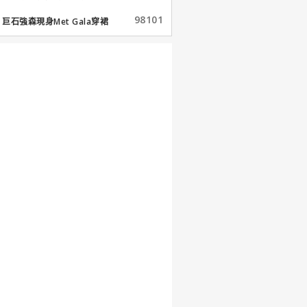
98101
巨石強森現身Met Gala穿裙
子...