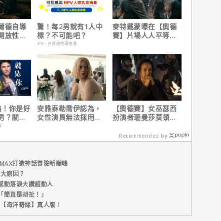
爾德自導
驚！每2男就有1人中
麥特戴蒙曝在【奧德
開放性邀
標？不可能吧？
賽】片場人人平等，
戰婚姻關
沒有特殊待遇！
PR・台灣癌症基金會
界線
陷！你是好
安雅泰勒喬伊認為，
【奧德賽】女巫瑟西
男？關鍵
女性演員無法採用方
扮演者珊曼莎莫頓曝
法演技的原因是？
心聲，已經一年沒接
會
戲！
Recommended by
MAX打造神話冒險新巔峰
五大原因？
感動落淚大讚超動人
「簡直是胡扯！」
新片【海洋奇緣】真人版！