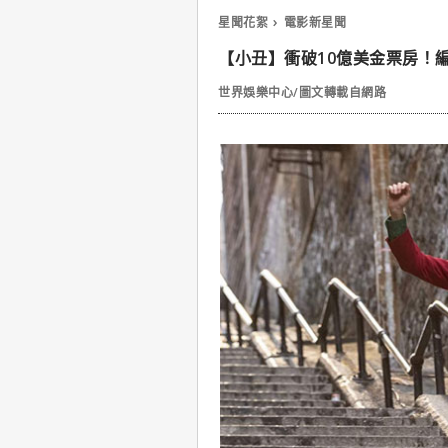
星聞花絮
電影新星聞
【小丑】衝破10億美金票房！
世界娛樂中心/圖文轉載自網路