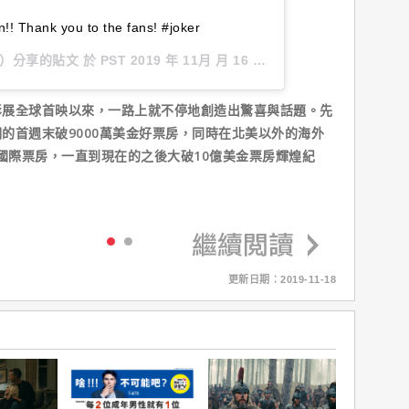
!! Thank you to the fans! #joker
ps1）分享的貼文 於
PST 2019 年 11月 月 16 日 上午 8:28
張貼
影展全球首映以來，一路上就不停地創造出驚喜與話題。先
的首週末破9000萬美金好票房，同時在北美以外的海外
的國際票房，一直到現在的之後大破10億美金票房輝煌紀
更新日期：2019-11-18