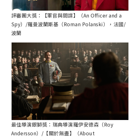
評審團大獎：【軍官與間諜】（An Officer and a
Spy）/羅曼波蘭斯基（Roman Polanski），法國/
波蘭
最佳導演銀獅獎：瑞典導演羅伊安德森（Roy
Andersson）/【關於無盡】（About