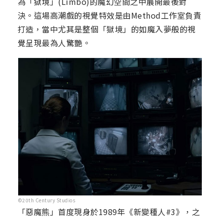
為「獄境」(Limbo)的魔幻空間之中展開最後對
決。這場高潮戲的視覺特效是由Method工作室負責
打造，當中尤其是整個「獄境」的如魔入夢般的視
覺呈現最為人驚艷。
©20th Century Studios
「惡魔熊」首度現身於1989年《新變種人#3》，之