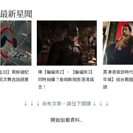
生日】票房破紀
傳【蝙蝠俠2】、【蝙蝠俠3】
黑澤清首部時代
凱文費吉說感覺
同時拍攝？詹姆斯岡恩澄清謠
牢城】結合戰國
言！
謎
↓ ↓ ↓ 尚有文章，請往下閱讀 ↓ ↓ ↓
開始加載資料..