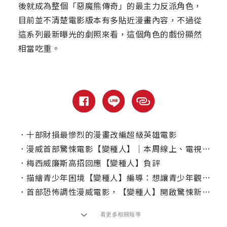
後就成為整個「惡魔熊傳奇」的最主力反派角色，
目前並不清楚電影版本有多貼近漫畫內容，不過從
這系列最新曝光的劇照來看，這個角色的戲份顯然
相當吃重。
．
十部財損最慘烈的漫畫改編超級英雄電影
．
漫威首部驚悚電影【變種人】｜本周線上、電視首播推薦
．
梅西威廉斯高招回應【變種人】負評
．
描繪青少年困境【變種人】編導：想讓青少年觀眾有個紓解的管道
．
首部恐怖調性漫威電影，【變種人】開啟驚悚新篇章
看更多相關報導