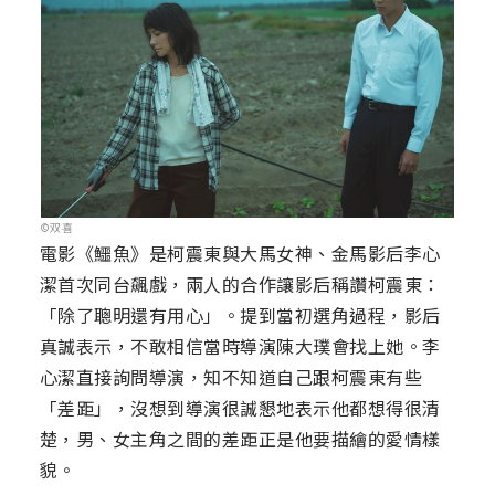
©双喜
電影《鱷魚》是柯震東與大馬女神、金馬影后李心
潔首次同台飆戲，兩人的合作讓影后稱讚柯震東：
「除了聰明還有用心」。提到當初選角過程，影后
真誠表示，不敢相信當時導演陳大璞會找上她。李
心潔直接詢問導演，知不知道自己跟柯震東有些
「差距」，沒想到導演很誠懇地表示他都想得很清
楚，男、女主角之間的差距正是他要描繪的愛情樣
貌。