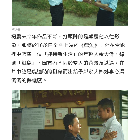
©双喜
柯震東今年作品不斷，打頭陣的是顛覆他以往形
象，即將於10/8日全台上映的《鱷魚》，他在電影
裡中飾演一位「迎接新生活」的年輕人余大偉，綽
號「鱷魚」，因有著不同於常人的背景及遭遇，在
片中總是能適時的挺身而出給予鄰家大姊姊李心潔
滿滿的保護感。