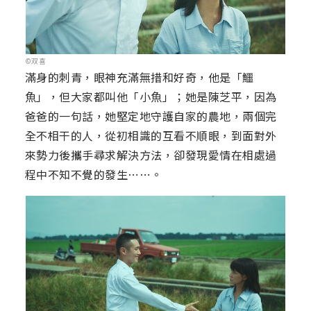
©双喜
滿身的刺青，眼神充滿無措和好奇，他是「鱷
魚」，但大家都叫他「小魚」；她是陳芝平，因為
爸爸的一句話，她堅定地守護自家的農地，兩個完
全不相干的人，從初相識的互看不順眼，到面對外
來勢力後攜手尋求解決方法，卻發現愛情在相處過
程中不知不覺的發生⋯⋯。