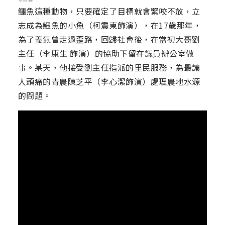
鱷魚這種動物，只要確定了目標就會緊咬不放，立
志成為鱷魚的小魚（柯震東飾演），在17歲那年，
為了義氣曾走過歪路，回歸社會後，在當初大哥劉
主任（李康生 飾演）的協助下留在議員辦公室做
事。某天，他接受劉主任指派的里民服務，為最讓
人頭痛的青農陳芝平（李心潔飾演）處理農地水源
的問題。