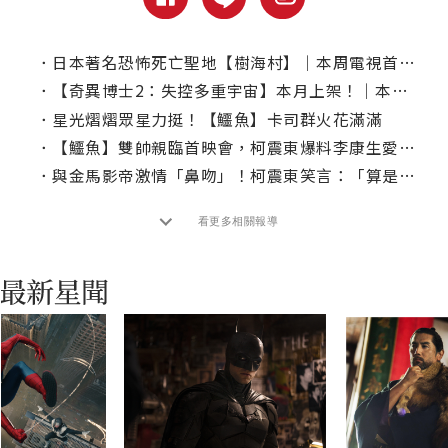
．
日本著名恐怖死亡聖地【樹海村】｜本周電視首播推薦
．
【奇異博士2：失控多重宇宙】本月上架！｜本周Disney+推薦片單
．
星光熠熠眾星力挺！【鱷魚】卡司群火花滿滿
．
【鱷魚】雙帥親臨首映會，柯震東爆料李康生愛講冷笑話
．
與金馬影帝激情「鼻吻」！柯震東笑言：「算是人生的一個里程碑吧！」
看更多相關報導