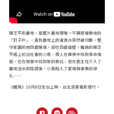
陳芝平的農地，是整片農地裡唯一不願意被徵收的
「釘子戶」，直到農地上的灌溉水突然被切斷，堅
守家園的她四處陳情，卻也四處碰壁，難搞的陳芝
平遇上初出社會的小魚，兩人在摩擦中找到革命情
感，也在寂寞中找到新的寄託，但在劉主任介入了
農地沒水的陰謀後，小魚陷入了愛情與事業的掙
扎……
《鱷魚》10月8日全台上映，台北双喜電影發行。