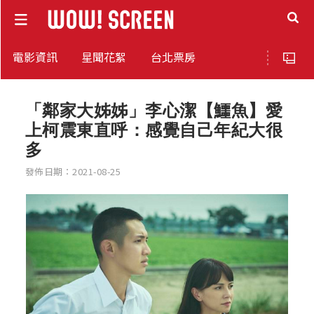
電影資訊
星聞花絮
台北票房
「鄰家大姊姊」李心潔【鱷魚】愛
上柯震東直呼：感覺自己年紀大很
多
發佈日期：2021-08-25