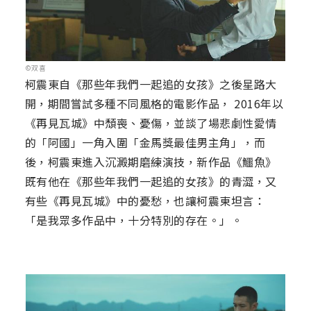
©双喜
柯震東自《那些年我們一起追的女孩》之後星路大
開，期間嘗試多種不同風格的電影作品， 2016年以
《再見瓦城》中頹喪、憂傷，並談了場悲劇性愛情
的「阿國」一角入圍「金馬獎最佳男主角」，而
後，柯震東進入沉澱期磨練演技，新作品《鱷魚》
既有他在《那些年我們一起追的女孩》的青澀，又
有些《再見瓦城》中的憂愁，也讓柯震東坦言：
「是我眾多作品中，十分特別的存在。」。