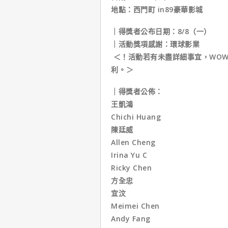
地點：西門町 in89豪華影城​ ​ ​
｜得獎者公布日期：8/8（一）​ ​
｜活動獎項感謝：環球影業
​ ​＜！活動若有未盡詳細事宜，WO
利。⁣​＞
｜得獎者公佈：
王凱鴻
Chichi Huang
陳廷威
Allen Cheng
Irina Yu C
Ricky Chen
方全忠
宜汶
Meimei Chen
Andy Fang