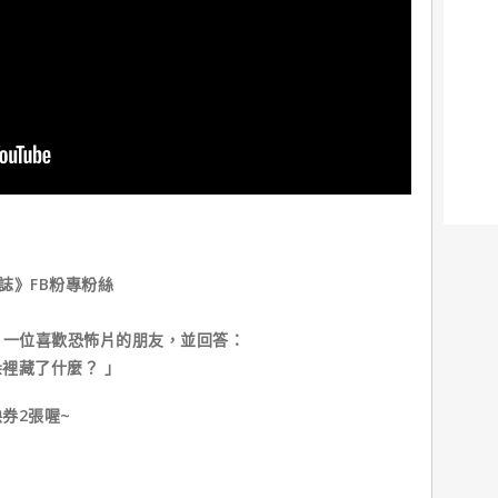
雜誌》FB粉專粉絲
ag 一位喜歡恐怖片的朋友，並回答：
麼？ 」 ​ ​ ​ ​
券2張喔~