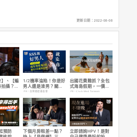
更新日期：2022-08-08
2】、【蝙
1/2機率淪陷！你是好
出國花費難抓？全包
時拍攝？詹
男人還是渣男？關鍵
式海島假期，一價搞
清謠言！
在這
定食宿玩樂，省錢更
PR・台灣癌症基金會
PR・Club Med Taiwan
省心！
起預防
下個月房租差一點？
立即諮詢HPV！是對
有資格說愛
快上【易借網】三分
自己健康最好的投