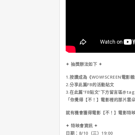
✦ 抽獎辦法如下 ✦⁣ ​ ​ ​ ​
1.按讚成為《WOW!SCREEN電影
2.​分享此篇FB的活動貼文
3.在此篇“FB貼文”下方留言區@t
「你覺得【不！】電影裡的那片雲朵裡藏了什
就有機會獲得電影【不！】電影特映
✦ 特映會資訊 ✦
日期：8/10（三）19:00 ​