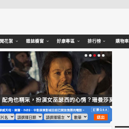
Close
聞花絮
雜誌櫥窗
好康專區
排行榜
購物車
【奧德賽】配角也精采，扮演女巫瑟西的心情？珊曼莎莫頓：「感覺就像重生」
【哈