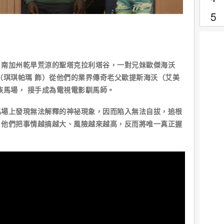
，南加州乾旱荒涼的聖塔克拉利塔谷，一對兄妹歐傑海沃
（琪琪帕瑪 飾）從他們的業界傳奇老父歐提斯海沃（艾美
族馬場， 接手成為電視電影馴馬師。
馬場上發現無法解釋的神祕現象，因而陷入無法自拔，追根
，他們把事情越搞越大、風險越來越高，反而將唯一真正握