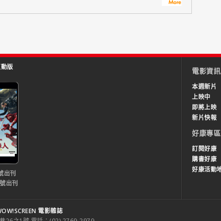
互動版
電影資訊
本週新片
上映中
即將上映
新片快報
好康專區
訂閱好康
購書好康
好康活動
號出刊
0號出刊
OW!SCREEN 電影雜誌
之1號 電話：(02) 2769-2979