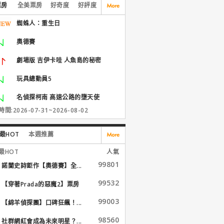
票房
全美票房
好奇度
好評度
蜘蛛人：重生日
奧德賽
劇場版 吉伊卡哇 人魚島的秘密
玩具總動員5
名偵探柯南 高速公路的墮天使
間:2026-07-31~2026-08-02
最HOT
本週推薦
最HOT
人氣
99801
諾蘭史詩鉅作【奧德賽】全...
99532
【穿著Prada的惡魔2】票房
大...
99003
【綿羊偵探團】口碑狂飆！...
98560
社群網紅會成為未來明星？...