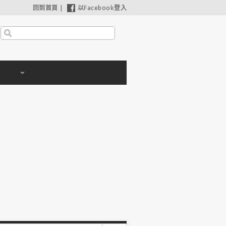
回到首頁
|
以Facebook登入
利波特：神秘的魔法石】25週年限定1週重返大銀幕