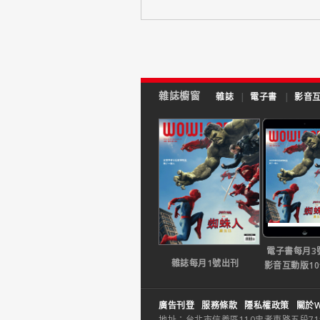
雜誌櫥窗
雜誌
|
電子書
|
影音
電子書每月3
雜誌每月1號出刊
影音互動版1
廣告刊登
服務條款
隱私權政策
關於W
地址：台北市信義區110忠孝東路五段71巷26