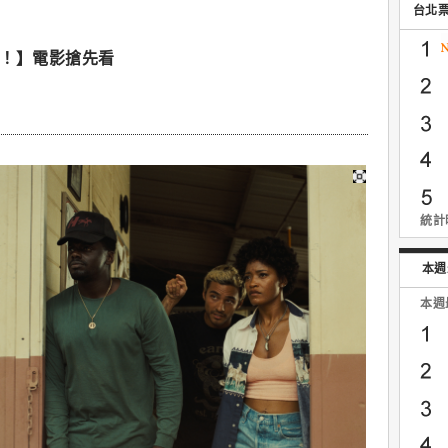
台北
【不！】電影搶先看
統計時
本週
本週