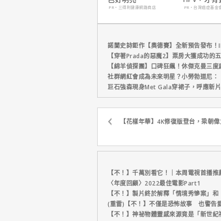
妳！
PR・三得利健康網路商店
PR・台灣癌症基金
諾蘭史詩鉅作【奧德賽】全新預告發布！I
【穿著Prada的惡魔2】票房大獲成功的
【綿羊偵探團】口碑狂飆！休傑克曼三度
社群網紅會成為未來明星？小勞勃道尼：
巨石強森現身Met Gala穿裙子，呼應
【花樣年華】4K修復版登台，梁朝
【不！】千萬別看它！｜本周電視首播推
〈年度回顧〉2022最佳電影Part1
【不！】製片終於解釋「情境秀慘案」和
(重雷)【不！】不僅是恐怖故事 也警告
【不！】神祕物體靈感來源竟是「新世紀