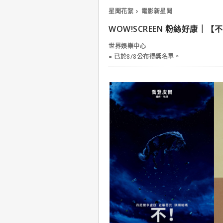
星聞花絮
電影新星聞
WOW!SCREEN 粉絲好康｜
世界娛樂中心
● 已於8/8公布得獎名單。