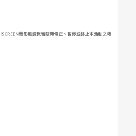
W!SCREEN電影雜誌保留隨時修正、暫停或終止本活動之權