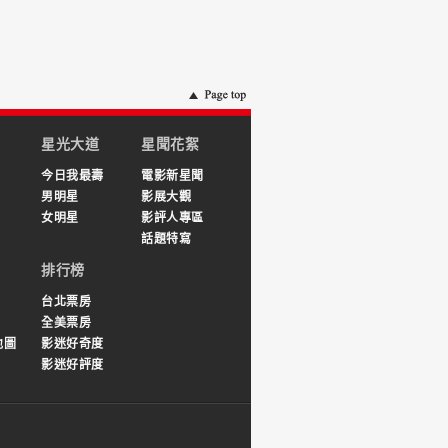
星光大道
星聞花絮
今日我最壽
電影新星聞
男明星
影展大觀
女明星
影評人專區
話題特寫
排行榜
台北票房
全美票房
地圖
影迷好奇度
影迷好評度