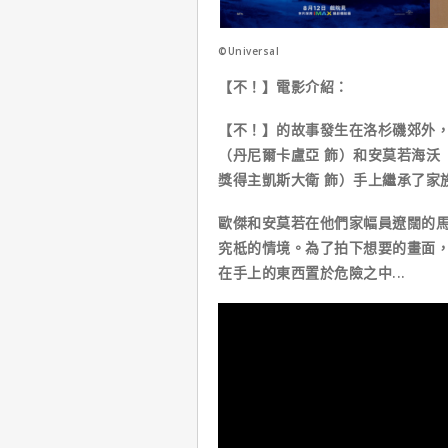
©Universal
【不！】電影介紹：⁣ ​ ​ ​ ​
【不！】的故事發生在洛杉磯郊外
（丹尼爾卡盧亞 飾）和安莫若海沃
獎得主凱斯大衛 飾）手上繼承了家
歐傑和安莫若在他們家幅員遼闊的
究柢的情境。為了拍下想要的畫面
在手上的東西置於危險之中...