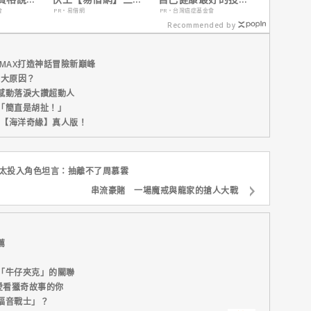
鐘解決燃眉之急
資，把握現在不嫌
會
PR・易借網
PR・台灣癌症基金會
晚！
Recommended by
MAX打造神話冒險新巔峰
五大原因？
感動落淚大讚超動人
「簡直是胡扯！」
新片【海洋奇緣】真人版！
偉太投入角色坦言：抽離不了周慕雲
串流豪賭 一場魔戒與龍家的搶人大戰
薦
「牛仔夾克」的關聯
愛看獵奇故事的你
福音戰士」？