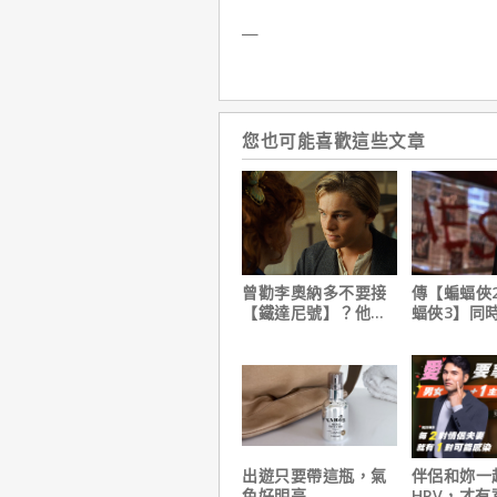
＿
您也可能喜歡這些文章
曾勸李奧納多不要接
傳【蝙蝠俠
【鐵達尼號】？他
蝠俠3】同
說：「沒人在乎船上
姆斯岡恩澄
是誰」
出遊只要帶這瓶，氣
伴侶和妳一
色好明亮
HPV，才