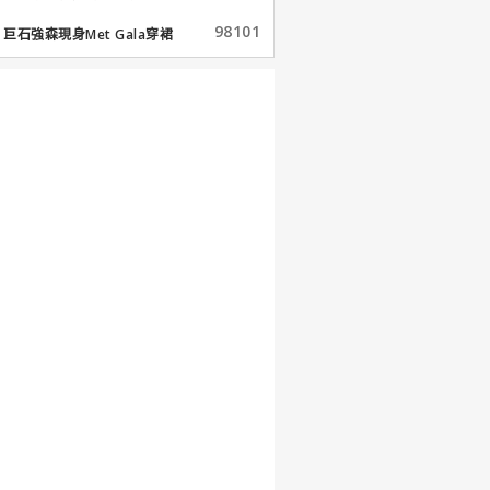
98101
巨石強森現身Met Gala穿裙
子...